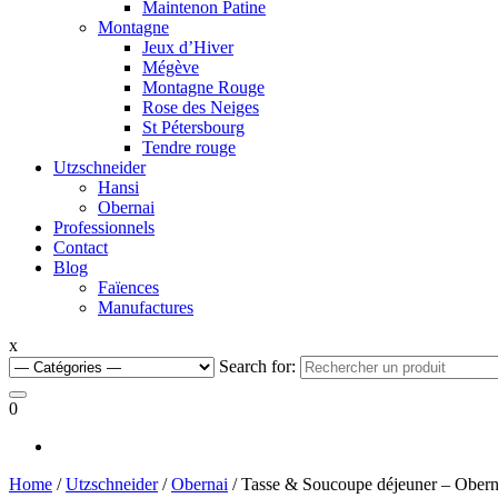
Maintenon Patine
Montagne
Jeux d’Hiver
Mégève
Montagne Rouge
Rose des Neiges
St Pétersbourg
Tendre rouge
Utzschneider
Hansi
Obernai
Professionnels
Contact
Blog
Faïences
Manufactures
x
Search for:
0
Home
/
Utzschneider
/
Obernai
/ Tasse & Soucoupe déjeuner – Obern