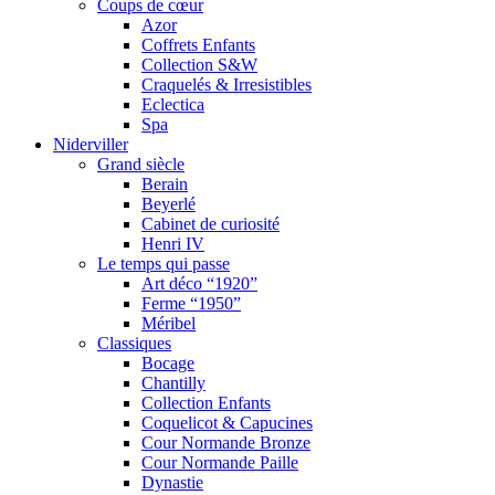
Coups de cœur
Azor
Coffrets Enfants
Collection S&W
Craquelés & Irresistibles
Eclectica
Spa
Niderviller
Grand siècle
Berain
Beyerlé
Cabinet de curiosité
Henri IV
Le temps qui passe
Art déco “1920”
Ferme “1950”
Méribel
Classiques
Bocage
Chantilly
Collection Enfants
Coquelicot & Capucines
Cour Normande Bronze
Cour Normande Paille
Dynastie