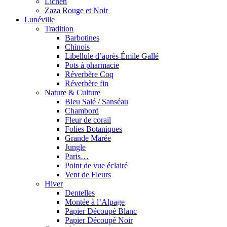
Lichen
Zaza Rouge et Noir
Lunéville
Tradition
Barbotines
Chinois
Libellule d’après Émile Gallé
Pots à pharmacie
Réverbère Coq
Réverbère fin
Nature & Culture
Bleu Salé / Sanséau
Chambord
Fleur de corail
Folies Botaniques
Grande Marée
Jungle
Paris…
Point de vue éclairé
Vent de Fleurs
Hiver
Dentelles
Montée à l’Alpage
Papier Découpé Blanc
Papier Découpé Noir