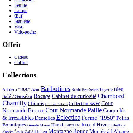
Feuille
Lampe
Œuf
Statuette
Vase
Vide-poche
Offrir
Cadeau
Coffret
Collections
Barbotines
Bleu
Art déco "1920"
Azor
Beyerlé
Berain
Best Sellers
Chambord
Bocage
Cabinet de curiosité
Salé / Sanséau
Chantilly
Cour
Chinois
Collection S&W
Coffrets Enfants
Cour Normande Paille
Normande Bronze
Craquelés
Eclectica
& Irresistibles
Ferme "1950"
Dentelles
Folies
Jeux d'Hiver
Botaniques
Hansi
Grande Marée
Henri IV
Libellule
Montagne Rouge
Montée à l'Alpage
Lichen
d'après Émile Gallé