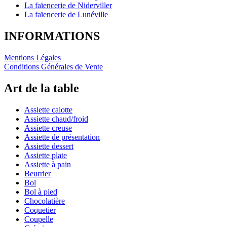
La faïencerie de Niderviller
La faïencerie de Lunéville
INFORMATIONS
Mentions Légales
Conditions Générales de Vente
Art de la table
Assiette calotte
Assiette chaud/froid
Assiette creuse
Assiette de présentation
Assiette dessert
Assiette plate
Assiette à pain
Beurrier
Bol
Bol à pied
Chocolatière
Coquetier
Coupelle