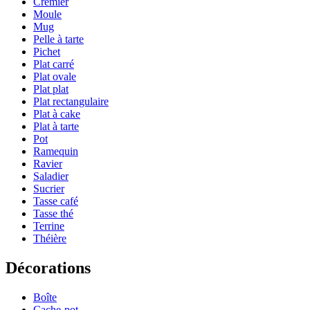
Crémier
Moule
Mug
Pelle à tarte
Pichet
Plat carré
Plat ovale
Plat plat
Plat rectangulaire
Plat à cake
Plat à tarte
Pot
Ramequin
Ravier
Saladier
Sucrier
Tasse café
Tasse thé
Terrine
Théière
Décorations
Boîte
Cache-pot