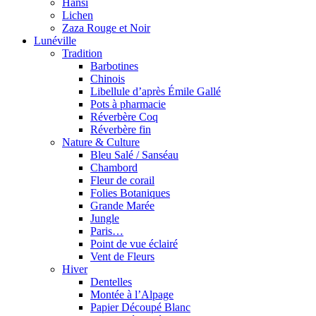
Hansi
Lichen
Zaza Rouge et Noir
Lunéville
Tradition
Barbotines
Chinois
Libellule d’après Émile Gallé
Pots à pharmacie
Réverbère Coq
Réverbère fin
Nature & Culture
Bleu Salé / Sanséau
Chambord
Fleur de corail
Folies Botaniques
Grande Marée
Jungle
Paris…
Point de vue éclairé
Vent de Fleurs
Hiver
Dentelles
Montée à l’Alpage
Papier Découpé Blanc