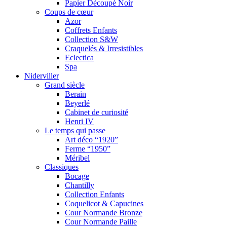
Papier Découpé Noir
Coups de cœur
Azor
Coffrets Enfants
Collection S&W
Craquelés & Irresistibles
Eclectica
Spa
Niderviller
Grand siècle
Berain
Beyerlé
Cabinet de curiosité
Henri IV
Le temps qui passe
Art déco “1920”
Ferme “1950”
Méribel
Classiques
Bocage
Chantilly
Collection Enfants
Coquelicot & Capucines
Cour Normande Bronze
Cour Normande Paille