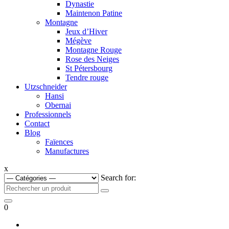
Dynastie
Maintenon Patine
Montagne
Jeux d’Hiver
Mégève
Montagne Rouge
Rose des Neiges
St Pétersbourg
Tendre rouge
Utzschneider
Hansi
Obernai
Professionnels
Contact
Blog
Faïences
Manufactures
x
Search for:
0