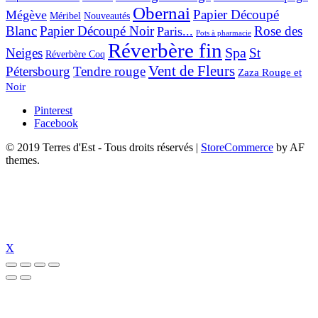
Obernai
Papier Découpé
Mégève
Nouveautés
Méribel
Blanc
Papier Découpé Noir
Rose des
Paris...
Pots à pharmacie
Réverbère fin
Spa
Neiges
St
Réverbère Coq
Vent de Fleurs
Pétersbourg
Tendre rouge
Zaza Rouge et
Noir
Pinterest
Facebook
© 2019 Terres d'Est - Tous droits réservés
|
StoreCommerce
by AF
themes.
X
iriş
perabet
jojobet giriş
jojobet
jojobet giriş
jojobet