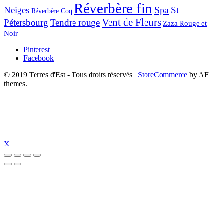
Réverbère fin
Spa
Neiges
St
Réverbère Coq
Vent de Fleurs
Pétersbourg
Tendre rouge
Zaza Rouge et
Noir
Pinterest
Facebook
© 2019 Terres d'Est - Tous droits réservés
|
StoreCommerce
by AF
themes.
X
t
pulibet güncel giriş
pulibet güncel
pulibet giriş
pulibet
tümbet güncel giri