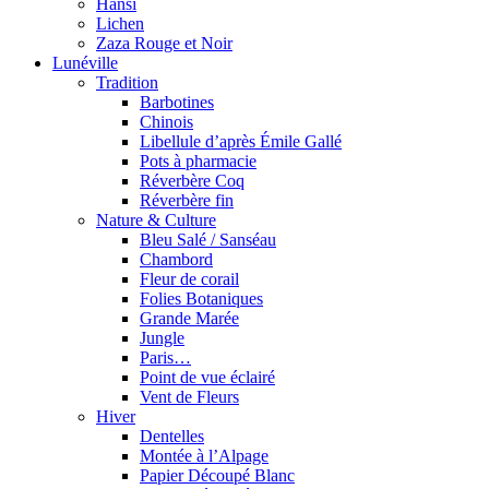
Hansi
Lichen
Zaza Rouge et Noir
Lunéville
Tradition
Barbotines
Chinois
Libellule d’après Émile Gallé
Pots à pharmacie
Réverbère Coq
Réverbère fin
Nature & Culture
Bleu Salé / Sanséau
Chambord
Fleur de corail
Folies Botaniques
Grande Marée
Jungle
Paris…
Point de vue éclairé
Vent de Fleurs
Hiver
Dentelles
Montée à l’Alpage
Papier Découpé Blanc