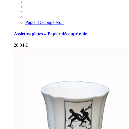
Papier Découpé Noir
Assiettes plates – Papier découpé noir
28,04
€