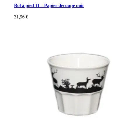
Bol à pied 11 – Papier découpé noir
31,96
€