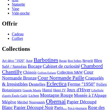
Statuette
Vase
Vide-poche
Offrir
Cadeau
Coffret
Collections
Barbotines
Bleu
Art déco "1920"
Azor
Beyerlé
Berain
Best Sellers
Chambord
Bocage
Cabinet de curiosité
Salé / Sanséau
Chantilly
Cour
Chinois
Collection S&W
Coffrets Enfants
Cour Normande Paille
Normande Bronze
Craquelés
Eclectica
& Irresistibles
Ferme "1950"
Dentelles
Folies
Jeux d'Hiver
Botaniques
Hansi
Grande Marée
Henri IV
Libellule
Montagne Rouge
Montée à l'Alpage
Lichen
d'après Émile Gallé
Obernai
Papier Découpé
Mégève
Nouveautés
Méribel
Blanc
Papier Découpé Noir
Rose des
Paris...
Pots à pharmacie