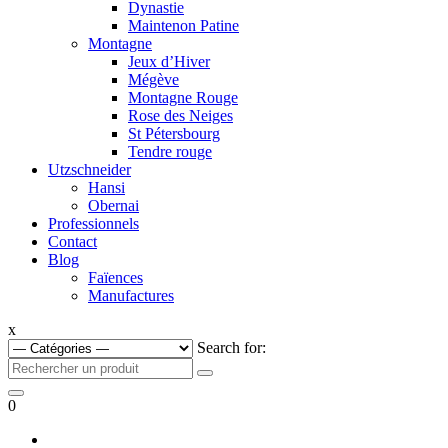
Dynastie
Maintenon Patine
Montagne
Jeux d’Hiver
Mégève
Montagne Rouge
Rose des Neiges
St Pétersbourg
Tendre rouge
Utzschneider
Hansi
Obernai
Professionnels
Contact
Blog
Faïences
Manufactures
x
Search for:
0