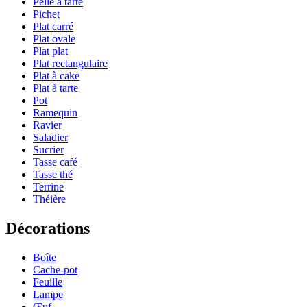
Pelle à tarte
Pichet
Plat carré
Plat ovale
Plat plat
Plat rectangulaire
Plat à cake
Plat à tarte
Pot
Ramequin
Ravier
Saladier
Sucrier
Tasse café
Tasse thé
Terrine
Théière
Décorations
Boîte
Cache-pot
Feuille
Lampe
Œuf