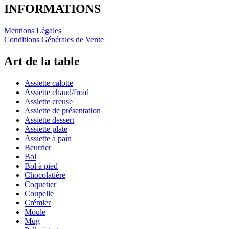
INFORMATIONS
Mentions Légales
Conditions Générales de Vente
Art de la table
Assiette calotte
Assiette chaud/froid
Assiette creuse
Assiette de présentation
Assiette dessert
Assiette plate
Assiette à pain
Beurrier
Bol
Bol à pied
Chocolatière
Coquetier
Coupelle
Crémier
Moule
Mug