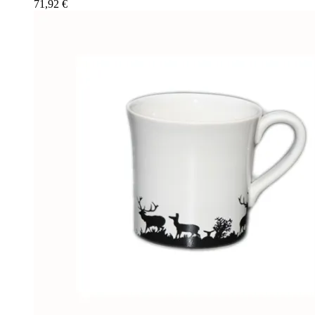
71,92
€