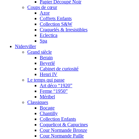
Papier Découpé Noir
Coups de cœur
Azor
Coffrets Enfants
Collection S&W
Craquelés & Irresistibles
Eclectica
Spa
Niderviller
Grand siècle
Berain
Beyerlé
Cabinet de curiosité
Henri IV
Le temps qui passe
Art déco “1920”
Ferme “1950”
Méribel
Classiques
Bocage
Chantilly
Collection Enfants
Coquelicot & Capucines
Cour Normande Bronze
Cour Normande Paille