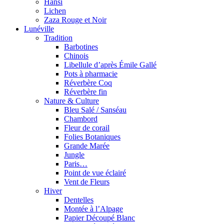
Hansi
Lichen
Zaza Rouge et Noir
Lunéville
Tradition
Barbotines
Chinois
Libellule d’après Émile Gallé
Pots à pharmacie
Réverbère Coq
Réverbère fin
Nature & Culture
Bleu Salé / Sanséau
Chambord
Fleur de corail
Folies Botaniques
Grande Marée
Jungle
Paris…
Point de vue éclairé
Vent de Fleurs
Hiver
Dentelles
Montée à l’Alpage
Papier Découpé Blanc