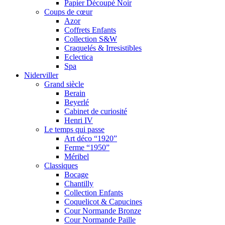
Papier Découpé Noir
Coups de cœur
Azor
Coffrets Enfants
Collection S&W
Craquelés & Irresistibles
Eclectica
Spa
Niderviller
Grand siècle
Berain
Beyerlé
Cabinet de curiosité
Henri IV
Le temps qui passe
Art déco “1920”
Ferme “1950”
Méribel
Classiques
Bocage
Chantilly
Collection Enfants
Coquelicot & Capucines
Cour Normande Bronze
Cour Normande Paille