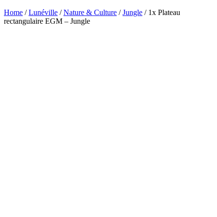
Home
/
Lunéville
/
Nature & Culture
/
Jungle
/ 1x Plateau
rectangulaire EGM – Jungle