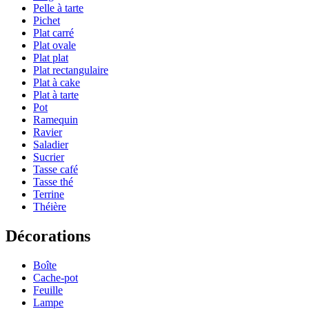
Pelle à tarte
Pichet
Plat carré
Plat ovale
Plat plat
Plat rectangulaire
Plat à cake
Plat à tarte
Pot
Ramequin
Ravier
Saladier
Sucrier
Tasse café
Tasse thé
Terrine
Théière
Décorations
Boîte
Cache-pot
Feuille
Lampe