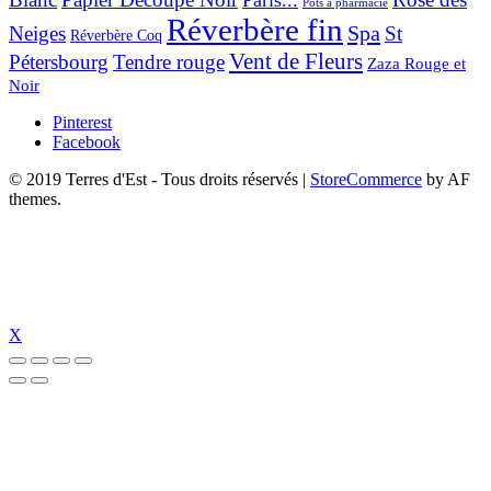
Pots à pharmacie
Réverbère fin
Spa
Neiges
St
Réverbère Coq
Vent de Fleurs
Pétersbourg
Tendre rouge
Zaza Rouge et
Noir
Pinterest
Facebook
© 2019 Terres d'Est - Tous droits réservés
|
StoreCommerce
by AF
themes.
X
obet
dizipal
jojobet
https://www.suc-chou.com/
jojobet
https://hubmode.org