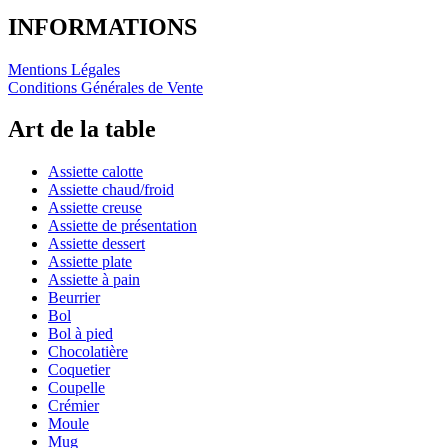
INFORMATIONS
Mentions Légales
Conditions Générales de Vente
Art de la table
Assiette calotte
Assiette chaud/froid
Assiette creuse
Assiette de présentation
Assiette dessert
Assiette plate
Assiette à pain
Beurrier
Bol
Bol à pied
Chocolatière
Coquetier
Coupelle
Crémier
Moule
Mug