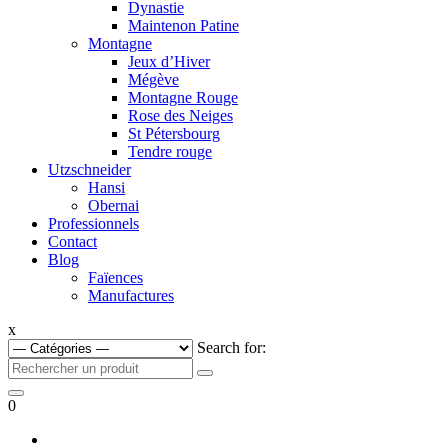
Dynastie
Maintenon Patine
Montagne
Jeux d’Hiver
Mégève
Montagne Rouge
Rose des Neiges
St Pétersbourg
Tendre rouge
Utzschneider
Hansi
Obernai
Professionnels
Contact
Blog
Faïences
Manufactures
x
Search for:
0