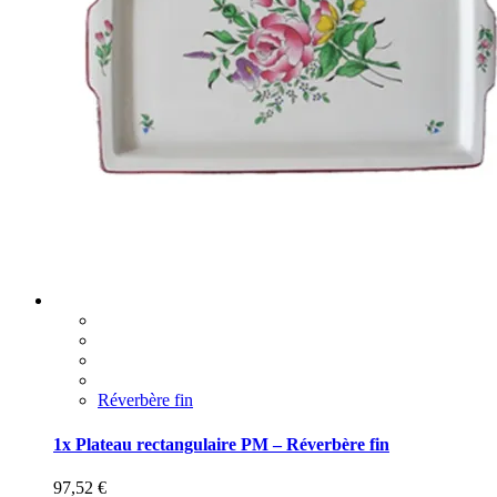
Réverbère fin
1x Plateau rectangulaire PM – Réverbère fin
97,52
€