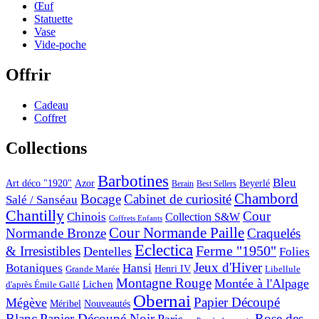
Œuf
Statuette
Vase
Vide-poche
Offrir
Cadeau
Coffret
Collections
Barbotines
Bleu
Art déco "1920"
Azor
Beyerlé
Berain
Best Sellers
Chambord
Bocage
Cabinet de curiosité
Salé / Sanséau
Chantilly
Cour
Chinois
Collection S&W
Coffrets Enfants
Cour Normande Paille
Normande Bronze
Craquelés
Eclectica
& Irresistibles
Ferme "1950"
Dentelles
Folies
Jeux d'Hiver
Botaniques
Hansi
Grande Marée
Henri IV
Libellule
Montagne Rouge
Montée à l'Alpage
Lichen
d'après Émile Gallé
Obernai
Papier Découpé
Mégève
Nouveautés
Méribel
Blanc
Papier Découpé Noir
Rose des
Paris...