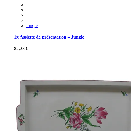
Jungle
1x Assiette de présentation – Jungle
82,28
€