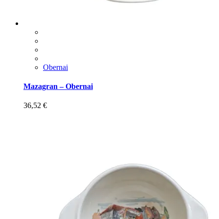
Obernai
Mazagran – Obernai
36,52
€