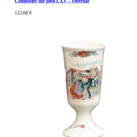
Compotier sur pied LXV – Obernai
122,60
€