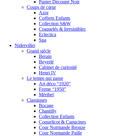
Papier Découpé Noir
Coups de cœur
Azor
Coffrets Enfants
Collection S&W
Craquelés & Irresistibles
Eclectica
Spa
Niderviller
Grand siècle
Berain
Beyerlé
Cabinet de curiosité
Henri IV
Le temps qui passe
Art déco “1920”
Ferme “1950”
Méribel
Classiques
Bocage
Chantilly
Collection Enfants
Coquelicot & Capucines
Cour Normande Bronze
Cour Normande Paille