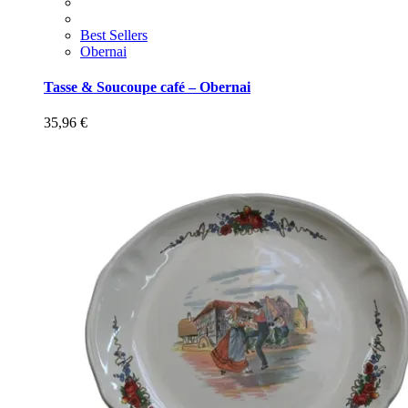
Best Sellers
Obernai
Tasse & Soucoupe café – Obernai
35,96
€