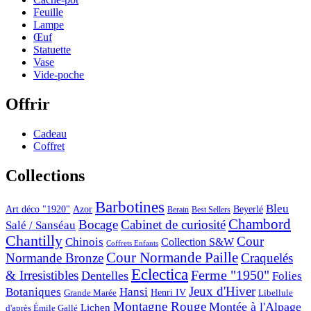
Feuille
Lampe
Œuf
Statuette
Vase
Vide-poche
Offrir
Cadeau
Coffret
Collections
Barbotines
Bleu
Art déco "1920"
Azor
Beyerlé
Berain
Best Sellers
Chambord
Bocage
Cabinet de curiosité
Salé / Sanséau
Chantilly
Cour
Chinois
Collection S&W
Coffrets Enfants
Cour Normande Paille
Normande Bronze
Craquelés
Eclectica
& Irresistibles
Ferme "1950"
Dentelles
Folies
Jeux d'Hiver
Botaniques
Hansi
Grande Marée
Henri IV
Libellule
Montagne Rouge
Montée à l'Alpage
Lichen
d'après Émile Gallé