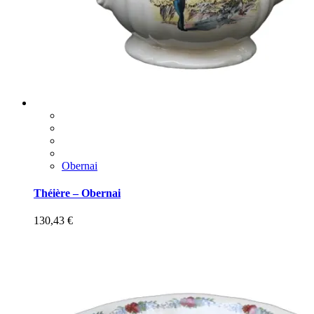
Obernai
Théière – Obernai
130,43
€