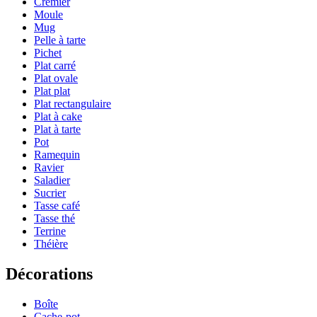
Crémier
Moule
Mug
Pelle à tarte
Pichet
Plat carré
Plat ovale
Plat plat
Plat rectangulaire
Plat à cake
Plat à tarte
Pot
Ramequin
Ravier
Saladier
Sucrier
Tasse café
Tasse thé
Terrine
Théière
Décorations
Boîte
Cache-pot