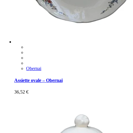
Obernai
Assiette ovale – Obernai
36,52
€