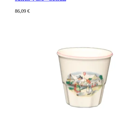
86,09
€