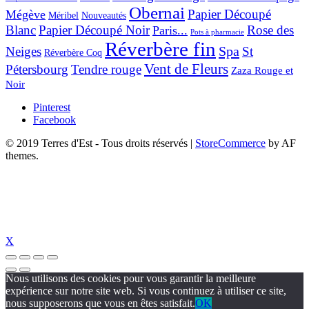
Obernai
Papier Découpé
Mégève
Nouveautés
Méribel
Blanc
Papier Découpé Noir
Rose des
Paris...
Pots à pharmacie
Réverbère fin
Spa
Neiges
St
Réverbère Coq
Vent de Fleurs
Pétersbourg
Tendre rouge
Zaza Rouge et
Noir
Pinterest
Facebook
© 2019 Terres d'Est - Tous droits réservés
|
StoreCommerce
by AF
themes.
X
Nous utilisons des cookies pour vous garantir la meilleure
expérience sur notre site web. Si vous continuez à utiliser ce site,
nous supposerons que vous en êtes satisfait.
OK