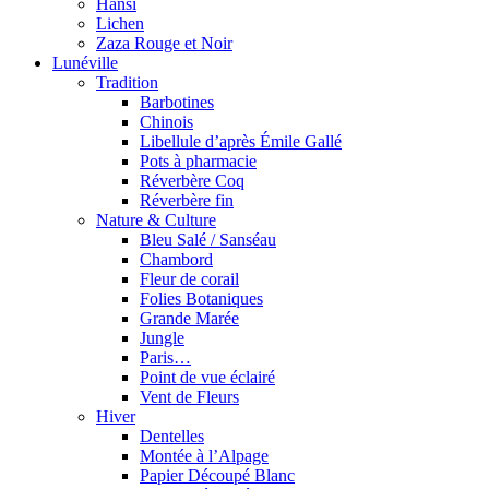
Hansi
Lichen
Zaza Rouge et Noir
Lunéville
Tradition
Barbotines
Chinois
Libellule d’après Émile Gallé
Pots à pharmacie
Réverbère Coq
Réverbère fin
Nature & Culture
Bleu Salé / Sanséau
Chambord
Fleur de corail
Folies Botaniques
Grande Marée
Jungle
Paris…
Point de vue éclairé
Vent de Fleurs
Hiver
Dentelles
Montée à l’Alpage
Papier Découpé Blanc