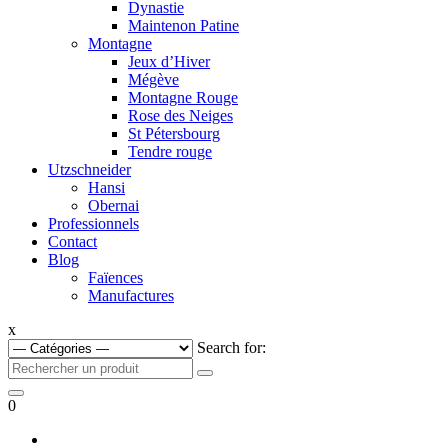
Dynastie
Maintenon Patine
Montagne
Jeux d’Hiver
Mégève
Montagne Rouge
Rose des Neiges
St Pétersbourg
Tendre rouge
Utzschneider
Hansi
Obernai
Professionnels
Contact
Blog
Faïences
Manufactures
x
Search for:
0