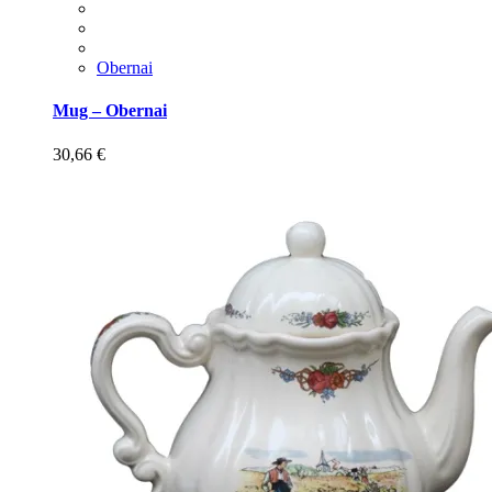
Obernai
Mug – Obernai
30,66
€