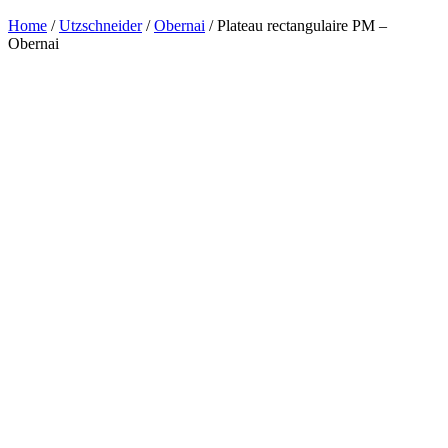
Home
/
Utzschneider
/
Obernai
/ Plateau rectangulaire PM –
Obernai