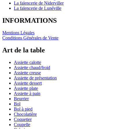
La faïencerie de Niderviller
La faïencerie de Lunéville
INFORMATIONS
Mentions Légales
Conditions Générales de Vente
Art de la table
Assiette calotte
Assiette chaud/froid
Assiette creuse
Assiette de présentation
Assiette dessert
Assiette plate
Assiette à pain
Beurrier
Bol
Bol à pied
Chocolatière
Coquetier
Coupelle