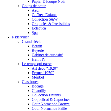
Papier Découpé Noir
Coups de cœur
Azor
Coffrets Enfants
Collection S&W
Craquelés & Irresistibles
Eclectica
Spa
Niderviller
Grand siècle
Berain
Beyerlé
Cabinet de curiosité
Henri IV
Le temps qui passe
Art déco “1920”
Ferme “1950”
Méribel
Classiques
Bocage
Chantilly
Collection Enfants
Coquelicot & Capucines
Cour Normande Bronze
Cour Normande Paille