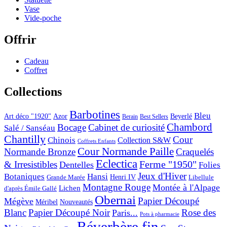
Vase
Vide-poche
Offrir
Cadeau
Coffret
Collections
Barbotines
Bleu
Art déco "1920"
Azor
Beyerlé
Berain
Best Sellers
Chambord
Bocage
Cabinet de curiosité
Salé / Sanséau
Chantilly
Cour
Chinois
Collection S&W
Coffrets Enfants
Cour Normande Paille
Normande Bronze
Craquelés
Eclectica
& Irresistibles
Ferme "1950"
Dentelles
Folies
Jeux d'Hiver
Botaniques
Hansi
Grande Marée
Henri IV
Libellule
Montagne Rouge
Montée à l'Alpage
Lichen
d'après Émile Gallé
Obernai
Papier Découpé
Mégève
Nouveautés
Méribel
Blanc
Papier Découpé Noir
Rose des
Paris...
Pots à pharmacie
Réverbère fin