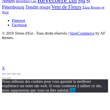
Spa
Neiges
St
Réverbère Coq
Vent de Fleurs
Pétersbourg
Tendre rouge
Zaza Rouge et
Noir
Pinterest
Facebook
© 2019 Terres d'Est - Tous droits réservés
|
StoreCommerce
by AF
themes.
X
Nous utilisons des cookies pour vous garantir la meilleure
expérience sur notre site web. Si vous continuez à utiliser ce site,
nous supposerons que vous en êtes satisfait.
OK
-chou.com/
jojobet
https://hubmode.org/
jojobet
dizipal