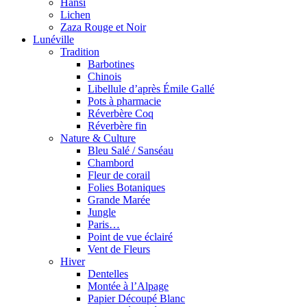
Hansi
Lichen
Zaza Rouge et Noir
Lunéville
Tradition
Barbotines
Chinois
Libellule d’après Émile Gallé
Pots à pharmacie
Réverbère Coq
Réverbère fin
Nature & Culture
Bleu Salé / Sanséau
Chambord
Fleur de corail
Folies Botaniques
Grande Marée
Jungle
Paris…
Point de vue éclairé
Vent de Fleurs
Hiver
Dentelles
Montée à l’Alpage
Papier Découpé Blanc