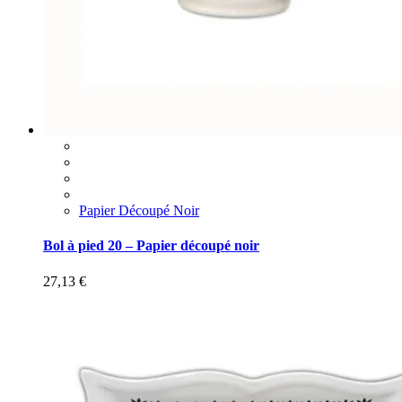
Papier Découpé Noir
Bol à pied 20 – Papier découpé noir
27,13
€