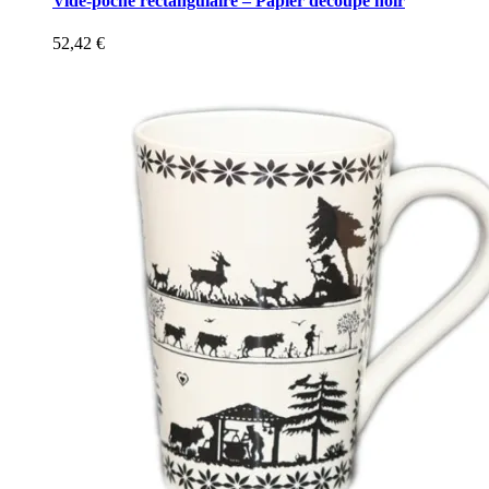
Vide-poche rectangulaire – Papier découpé noir
52,42
€