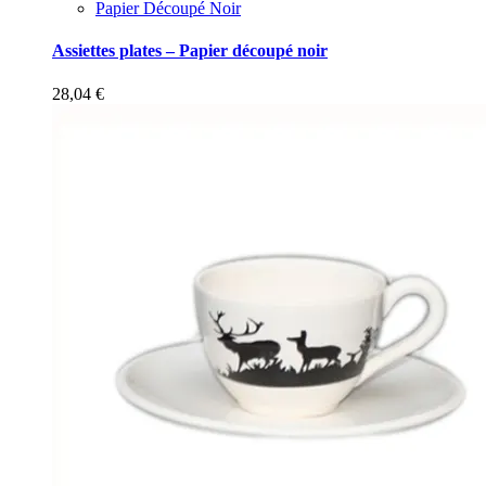
Papier Découpé Noir
Assiettes plates – Papier découpé noir
28,04
€