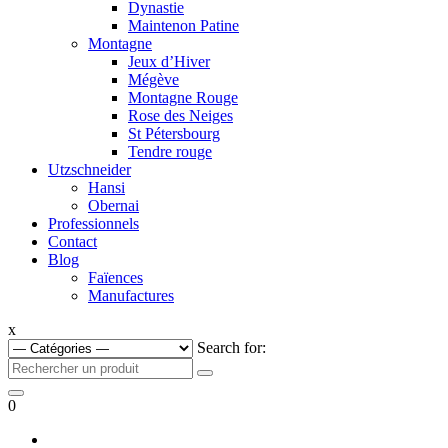
Dynastie
Maintenon Patine
Montagne
Jeux d’Hiver
Mégève
Montagne Rouge
Rose des Neiges
St Pétersbourg
Tendre rouge
Utzschneider
Hansi
Obernai
Professionnels
Contact
Blog
Faïences
Manufactures
x
Search for:
0