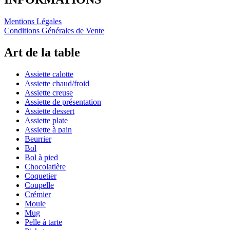
Mentions Légales
Conditions Générales de Vente
Art de la table
Assiette calotte
Assiette chaud/froid
Assiette creuse
Assiette de présentation
Assiette dessert
Assiette plate
Assiette à pain
Beurrier
Bol
Bol à pied
Chocolatière
Coquetier
Coupelle
Crémier
Moule
Mug
Pelle à tarte