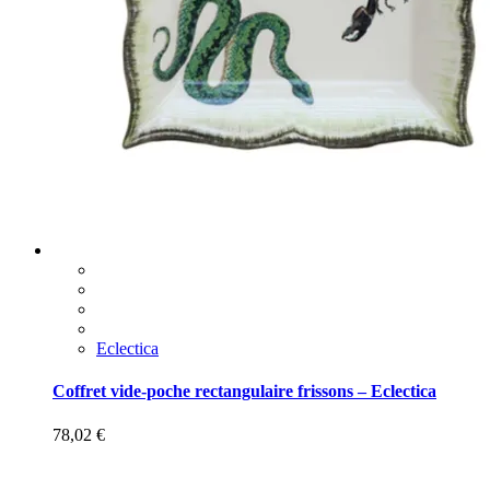
Eclectica
Coffret vide-poche rectangulaire frissons – Eclectica
78,02
€