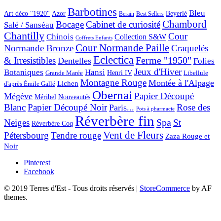
Barbotines
Bleu
Art déco "1920"
Azor
Beyerlé
Berain
Best Sellers
Chambord
Bocage
Cabinet de curiosité
Salé / Sanséau
Chantilly
Cour
Chinois
Collection S&W
Coffrets Enfants
Cour Normande Paille
Normande Bronze
Craquelés
Eclectica
& Irresistibles
Ferme "1950"
Dentelles
Folies
Jeux d'Hiver
Botaniques
Hansi
Grande Marée
Henri IV
Libellule
Montagne Rouge
Montée à l'Alpage
Lichen
d'après Émile Gallé
Obernai
Papier Découpé
Mégève
Nouveautés
Méribel
Blanc
Papier Découpé Noir
Rose des
Paris...
Pots à pharmacie
Réverbère fin
Spa
Neiges
St
Réverbère Coq
Vent de Fleurs
Pétersbourg
Tendre rouge
Zaza Rouge et
Noir
Pinterest
Facebook
© 2019 Terres d'Est - Tous droits réservés
|
StoreCommerce
by AF
themes.