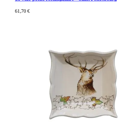
61,70
€