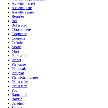
Assiette dessert
Assiette plate
Assiette à pain
Beurrier
Bol
Bol à pied
Chocolatière
Coquetier
Coupelle
Crémier
Moule
Mug
Pelle à tarte
Pichet
Plat carré
Plat ovale
Plat plat
Plat rectangulaire
Plat à cake
Plat à tarte
Pot
Ramequin
Ravier
Saladier
Sucrier