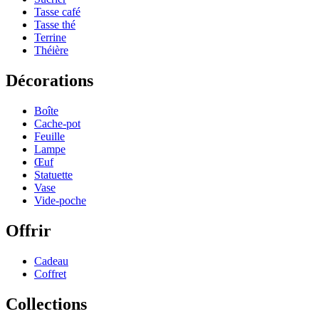
Tasse café
Tasse thé
Terrine
Théière
Décorations
Boîte
Cache-pot
Feuille
Lampe
Œuf
Statuette
Vase
Vide-poche
Offrir
Cadeau
Coffret
Collections