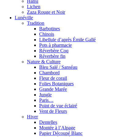
Hansi
Lichen
Zaza Rouge et Noir
Lunéville
Tradition
Barbotines
Chinois
Libellule d’après Émile Gallé
Pots à pharmacie
Réverbère Coq
Réverbère fin
Nature & Culture
Bleu Salé / Sanséau
Chambord
Fleur de corail
Folies Botaniques
Grande Marée
Jungle
Paris…
Point de vue éclairé
Vent de Fleurs
Hiver
Dentelles
Montée à l’Alpage
Papier Découpé Blanc