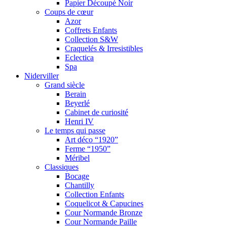
Papier Découpé Noir
Coups de cœur
Azor
Coffrets Enfants
Collection S&W
Craquelés & Irresistibles
Eclectica
Spa
Niderviller
Grand siècle
Berain
Beyerlé
Cabinet de curiosité
Henri IV
Le temps qui passe
Art déco “1920”
Ferme “1950”
Méribel
Classiques
Bocage
Chantilly
Collection Enfants
Coquelicot & Capucines
Cour Normande Bronze
Cour Normande Paille