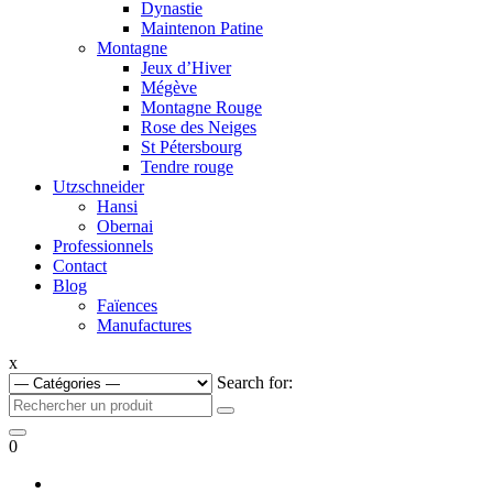
Dynastie
Maintenon Patine
Montagne
Jeux d’Hiver
Mégève
Montagne Rouge
Rose des Neiges
St Pétersbourg
Tendre rouge
Utzschneider
Hansi
Obernai
Professionnels
Contact
Blog
Faïences
Manufactures
x
Search for:
0