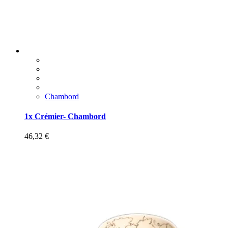
Chambord
1x Crémier- Chambord
46,32
€