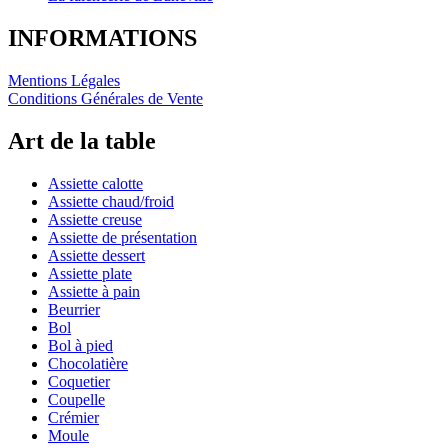
INFORMATIONS
Mentions Légales
Conditions Générales de Vente
Art de la table
Assiette calotte
Assiette chaud/froid
Assiette creuse
Assiette de présentation
Assiette dessert
Assiette plate
Assiette à pain
Beurrier
Bol
Bol à pied
Chocolatière
Coquetier
Coupelle
Crémier
Moule