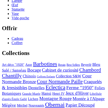
Lampe
Œuf
Statuette
Vase
Vide-poche
Offrir
Cadeau
Coffret
Collections
Barbotines
Bleu
Art déco "1920"
Azor
Beyerlé
Berain
Best Sellers
Chambord
Bocage
Cabinet de curiosité
Salé / Sanséau
Chantilly
Cour
Chinois
Collection S&W
Coffrets Enfants
Cour Normande Paille
Normande Bronze
Craquelés
Eclectica
& Irresistibles
Ferme "1950"
Dentelles
Folies
Jeux d'Hiver
Botaniques
Hansi
Grande Marée
Henri IV
Libellule
Montagne Rouge
Montée à l'Alpage
Lichen
d'après Émile Gallé
Obernai
Papier Découpé
Mégève
Nouveautés
Méribel