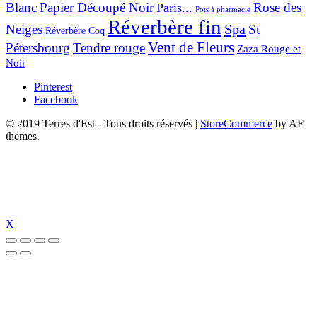
Blanc
Papier Découpé Noir
Rose des
Paris...
Pots à pharmacie
Réverbère fin
Spa
Neiges
St
Réverbère Coq
Vent de Fleurs
Pétersbourg
Tendre rouge
Zaza Rouge et
Noir
Pinterest
Facebook
© 2019 Terres d'Est - Tous droits réservés
|
StoreCommerce
by AF
themes.
X
izipal