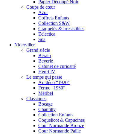
Papier Découpé Noir
Coups de cœur
Azor
Coffrets Enfants
Collection S&W
Craquelés & Irresistibles
Eclectica
Spa
Niderviller
Grand siècle
Berain
Beyerlé
Cabinet de curiosité
Henri IV
Le temps qui passe
Art déco “1920”
Ferme “1950”
Méribel
Classiques
Bocage
Chantilly
Collection Enfants
Coquelicot & Capucines
Cour Normande Bronze
Cour Normande Paille