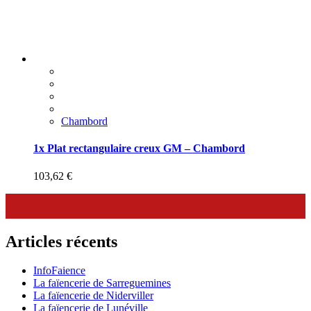
Chambord
1x Plat rectangulaire creux GM – Chambord
103,62
€
Articles récents
InfoFaience
La faïencerie de Sarreguemines
La faïencerie de Niderviller
La faïencerie de Lunéville