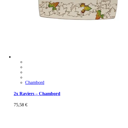
Chambord
2x Raviers – Chambord
75,58
€