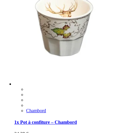
Chambord
1x Pot à confiture – Chambord