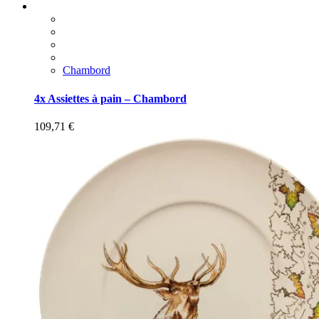
Chambord
4x Assiettes à pain – Chambord
109,71
€