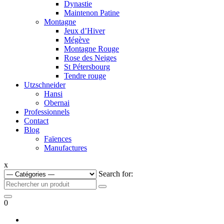
Dynastie
Maintenon Patine
Montagne
Jeux d’Hiver
Mégève
Montagne Rouge
Rose des Neiges
St Pétersbourg
Tendre rouge
Utzschneider
Hansi
Obernai
Professionnels
Contact
Blog
Faïences
Manufactures
x
Search for:
0