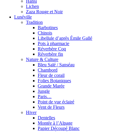
Hansi
Lichen
Zaza Rouge et Noir
Lunéville
Tradition
Barbotines
Chinois
Libellule d’après Émile Gallé
Pots à pharmacie
Réverbère Coq
Réverbère fin
Nature & Culture
Bleu Salé / Sanséau
Chambord
Fleur de corail
Folies Botaniques
Grande Marée
Jungle
Paris…
Point de vue éclairé
Vent de Fleurs
Hiver
Dentelles
Montée à l’Alpage
Papier Découpé Blanc