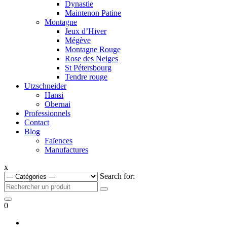
Dynastie
Maintenon Patine
Montagne
Jeux d’Hiver
Mégève
Montagne Rouge
Rose des Neiges
St Pétersbourg
Tendre rouge
Utzschneider
Hansi
Obernai
Professionnels
Contact
Blog
Faïences
Manufactures
x
Search for:
0