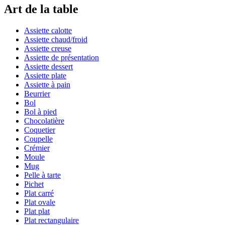
Art de la table
Assiette calotte
Assiette chaud/froid
Assiette creuse
Assiette de présentation
Assiette dessert
Assiette plate
Assiette à pain
Beurrier
Bol
Bol à pied
Chocolatière
Coquetier
Coupelle
Crémier
Moule
Mug
Pelle à tarte
Pichet
Plat carré
Plat ovale
Plat plat
Plat rectangulaire