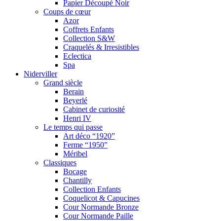
Papier Découpé Noir
Coups de cœur
Azor
Coffrets Enfants
Collection S&W
Craquelés & Irresistibles
Eclectica
Spa
Niderviller
Grand siècle
Berain
Beyerlé
Cabinet de curiosité
Henri IV
Le temps qui passe
Art déco “1920”
Ferme “1950”
Méribel
Classiques
Bocage
Chantilly
Collection Enfants
Coquelicot & Capucines
Cour Normande Bronze
Cour Normande Paille