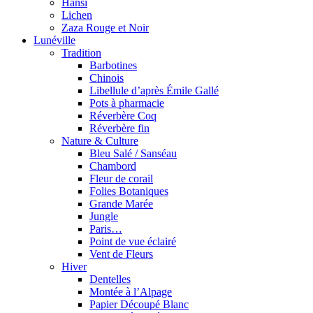
Hansi
Lichen
Zaza Rouge et Noir
Lunéville
Tradition
Barbotines
Chinois
Libellule d’après Émile Gallé
Pots à pharmacie
Réverbère Coq
Réverbère fin
Nature & Culture
Bleu Salé / Sanséau
Chambord
Fleur de corail
Folies Botaniques
Grande Marée
Jungle
Paris…
Point de vue éclairé
Vent de Fleurs
Hiver
Dentelles
Montée à l’Alpage
Papier Découpé Blanc