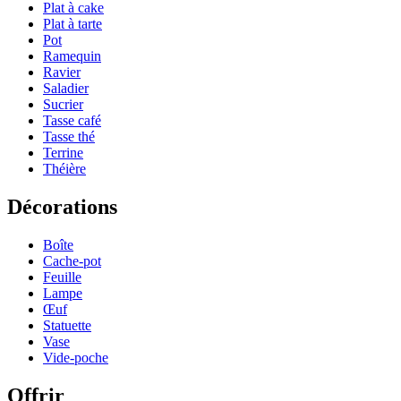
Plat à cake
Plat à tarte
Pot
Ramequin
Ravier
Saladier
Sucrier
Tasse café
Tasse thé
Terrine
Théière
Décorations
Boîte
Cache-pot
Feuille
Lampe
Œuf
Statuette
Vase
Vide-poche
Offrir