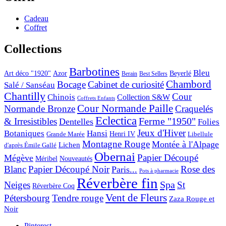
Cadeau
Coffret
Collections
Barbotines
Bleu
Art déco "1920"
Azor
Beyerlé
Berain
Best Sellers
Chambord
Bocage
Cabinet de curiosité
Salé / Sanséau
Chantilly
Cour
Chinois
Collection S&W
Coffrets Enfants
Cour Normande Paille
Normande Bronze
Craquelés
Eclectica
& Irresistibles
Ferme "1950"
Dentelles
Folies
Jeux d'Hiver
Botaniques
Hansi
Grande Marée
Henri IV
Libellule
Montagne Rouge
Montée à l'Alpage
Lichen
d'après Émile Gallé
Obernai
Papier Découpé
Mégève
Nouveautés
Méribel
Blanc
Papier Découpé Noir
Rose des
Paris...
Pots à pharmacie
Réverbère fin
Spa
Neiges
St
Réverbère Coq
Vent de Fleurs
Pétersbourg
Tendre rouge
Zaza Rouge et
Noir
Pinterest