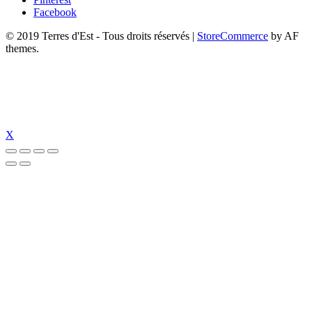
Facebook
© 2019 Terres d'Est - Tous droits réservés
|
StoreCommerce
by AF
themes.
X
pulibet güncel giriş
pulibet güncel
pulibet giriş
pulibet
tümbet güncel giriş