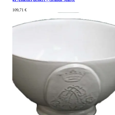
109,71
€