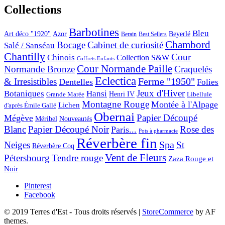
Collections
Barbotines
Bleu
Art déco "1920"
Azor
Beyerlé
Berain
Best Sellers
Chambord
Bocage
Cabinet de curiosité
Salé / Sanséau
Chantilly
Cour
Chinois
Collection S&W
Coffrets Enfants
Cour Normande Paille
Normande Bronze
Craquelés
Eclectica
& Irresistibles
Ferme "1950"
Dentelles
Folies
Jeux d'Hiver
Botaniques
Hansi
Grande Marée
Henri IV
Libellule
Montagne Rouge
Montée à l'Alpage
Lichen
d'après Émile Gallé
Obernai
Papier Découpé
Mégève
Nouveautés
Méribel
Blanc
Papier Découpé Noir
Rose des
Paris...
Pots à pharmacie
Réverbère fin
Spa
Neiges
St
Réverbère Coq
Vent de Fleurs
Pétersbourg
Tendre rouge
Zaza Rouge et
Noir
Pinterest
Facebook
© 2019 Terres d'Est - Tous droits réservés
|
StoreCommerce
by AF
themes.