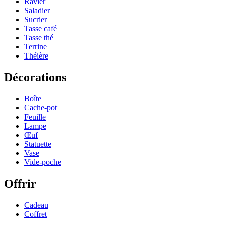
Ravier
Saladier
Sucrier
Tasse café
Tasse thé
Terrine
Théière
Décorations
Boîte
Cache-pot
Feuille
Lampe
Œuf
Statuette
Vase
Vide-poche
Offrir
Cadeau
Coffret