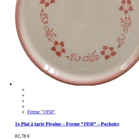
Ferme "1950"
1x Plat à tarte Pivoine – Ferme “1950” – Pochoirs
81,78
€