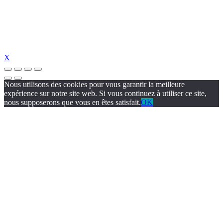
X
Nous utilisons des cookies pour vous garantir la meilleure
expérience sur notre site web. Si vous continuez à utiliser ce site,
nous supposerons que vous en êtes satisfait.
OK
t
pulibet güncel giriş
pulibet güncel
pulibet giriş
pulibet
tümbet güncel giri