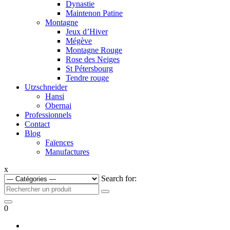
Dynastie
Maintenon Patine
Montagne
Jeux d’Hiver
Mégève
Montagne Rouge
Rose des Neiges
St Pétersbourg
Tendre rouge
Utzschneider
Hansi
Obernai
Professionnels
Contact
Blog
Faïences
Manufactures
x
Search for:
0