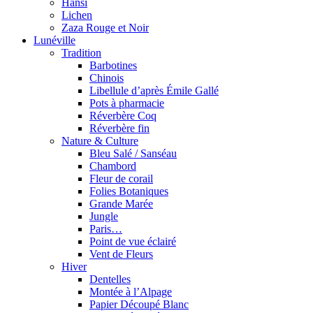
Hansi
Lichen
Zaza Rouge et Noir
Lunéville
Tradition
Barbotines
Chinois
Libellule d’après Émile Gallé
Pots à pharmacie
Réverbère Coq
Réverbère fin
Nature & Culture
Bleu Salé / Sanséau
Chambord
Fleur de corail
Folies Botaniques
Grande Marée
Jungle
Paris…
Point de vue éclairé
Vent de Fleurs
Hiver
Dentelles
Montée à l’Alpage
Papier Découpé Blanc