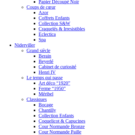
Papier Découpé Noir
Coups de cœur
Azor
Coffrets Enfants
Collection S&W
Craquelés & Irresistibles
Eclectica
Spa
Niderviller
Grand siècle
Berain
Beyerlé
Cabinet de curiosité
Henri IV
Le temps qui passe
Art déco “1920”
Ferme “1950”
Méribel
Classiques
Bocage
Chantilly
Collection Enfants
Coquelicot & Capucines
Cour Normande Bronze
Cour Normande Paille