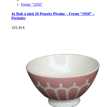
Ferme "1950"
4x Bols à pied 20 Pensées Pivoine – Ferme “1950” –
Pochoirs
103,30
€