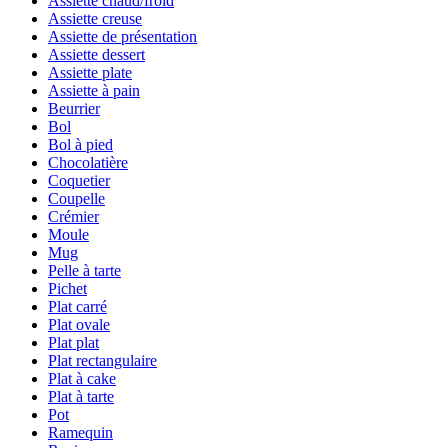
Assiette chaud/froid
Assiette creuse
Assiette de présentation
Assiette dessert
Assiette plate
Assiette à pain
Beurrier
Bol
Bol à pied
Chocolatière
Coquetier
Coupelle
Crémier
Moule
Mug
Pelle à tarte
Pichet
Plat carré
Plat ovale
Plat plat
Plat rectangulaire
Plat à cake
Plat à tarte
Pot
Ramequin