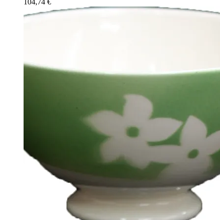
104,74
€