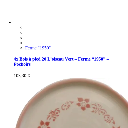
Ferme "1950"
4x Bols à pied 20 L’oiseau Vert – Ferme “1950” –
Pochoirs
103,30
€