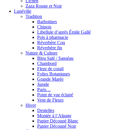
Lichen
Zaza Rouge et Noir
Lunéville
Tradition
Barbotines
Chinois
Libellule d’après Émile Gallé
Pots à pharmacie
Réverbère Coq
Réverbère fin
Nature & Culture
Bleu Salé / Sanséau
Chambord
Fleur de corail
Folies Botaniques
Grande Marée
Jungle
Paris…
Point de vue éclairé
Vent de Fleurs
Hiver
Dentelles
Montée à l’Alpage
Papier Découpé Blanc
Papier Découpé Noir