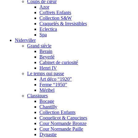
Coups de cœur
Azor
Coffrets Enfants
Collection S&W
Craquelés & Irresistibles
Eclectica
Spa
Niderviller
Grand siècle
Berain
Beyerlé
Cabinet de curiosité
Henri IV
Le temps qui passe
Art déco “1920”
Ferme “1950”
Méribel
Classiques
Bocage
Chantilly
Collection Enfants
Coquelicot & Capucines
Cour Normande Bronze
Cour Normande Paille
Dynastie