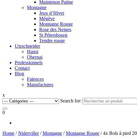
Maintenon Patine
Montagne
Jeux d’Hiver
Mégève
Montagne Rouge
Rose des Neiges
St Pétersbourg
Tendre rouge
Utzschneider
Hansi
Obernai
Professionnels
Contact
Blog
Faïences
Manufactures
x
Search for:
0
Home
/
Niderviller
/
Montagne
/
Montagne Rouge
/ 4x Bols à pied 2