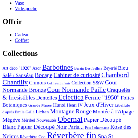
Vase
Vide-poche
Offrir
Cadeau
Coffret
Collections
Barbotines
Bleu
Art déco "1920"
Azor
Beyerlé
Berain
Best Sellers
Chambord
Bocage
Cabinet de curiosité
Salé / Sanséau
Chantilly
Cour
Chinois
Collection S&W
Coffrets Enfants
Cour Normande Paille
Normande Bronze
Craquelés
Eclectica
& Irresistibles
Ferme "1950"
Dentelles
Folies
Jeux d'Hiver
Botaniques
Hansi
Grande Marée
Henri IV
Libellule
Montagne Rouge
Montée à l'Alpage
Lichen
d'après Émile Gallé
Obernai
Papier Découpé
Mégève
Nouveautés
Méribel
Blanc
Papier Découpé Noir
Rose des
Paris...
Pots à pharmacie
Réverbère fin
Spa
Neiges
St
Réverbère Coq