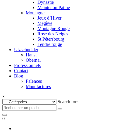
Dynastie
Maintenon Patine
Montagne
Jeux d’Hiver
Mégève
Montagne Rouge
Rose des Neiges
St Pétersbourg
Tendre rouge
Utzschneider
Hansi
Obernai
Professionnels
Contact
Blog
Faïences
Manufactures
x
Search for:
0