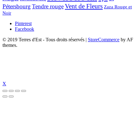
Vent de Fleurs
Pétersbourg
Tendre rouge
Zaza Rouge et
Noir
Pinterest
Facebook
© 2019 Terres d'Est - Tous droits réservés
|
StoreCommerce
by AF
themes.
X
l giriş
holiganbet güncel
holiganbet giriş
holiganbet
pulibet güncel giriş
p