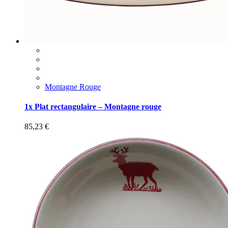
Montagne Rouge
1x Plat rectangulaire – Montagne rouge
85,23
€