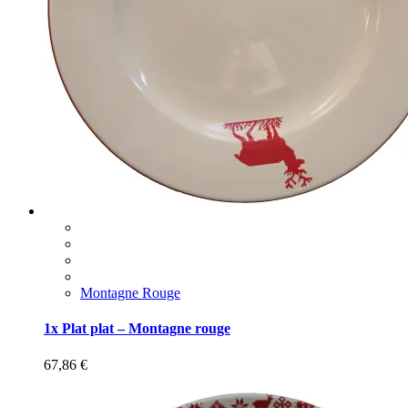
Montagne Rouge
1x Plat plat – Montagne rouge
67,86
€