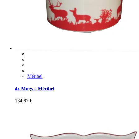
Méribel
4x Mugs – Méribel
134,87
€