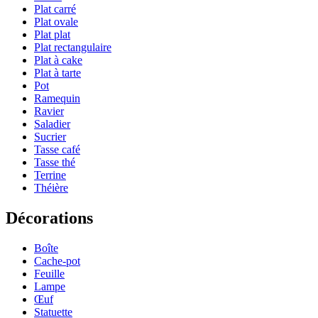
Plat carré
Plat ovale
Plat plat
Plat rectangulaire
Plat à cake
Plat à tarte
Pot
Ramequin
Ravier
Saladier
Sucrier
Tasse café
Tasse thé
Terrine
Théière
Décorations
Boîte
Cache-pot
Feuille
Lampe
Œuf
Statuette