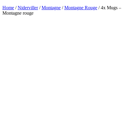
Home
/
Niderviller
/
Montagne
/
Montagne Rouge
/ 4x Mugs –
Montagne rouge