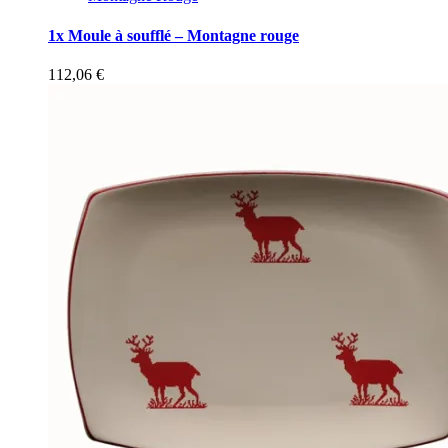
1x Moule à soufflé – Montagne rouge
112,06
€