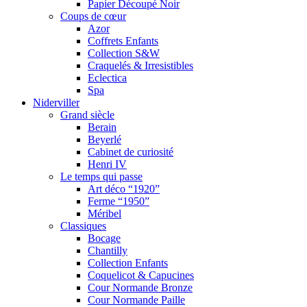
Papier Découpé Noir
Coups de cœur
Azor
Coffrets Enfants
Collection S&W
Craquelés & Irresistibles
Eclectica
Spa
Niderviller
Grand siècle
Berain
Beyerlé
Cabinet de curiosité
Henri IV
Le temps qui passe
Art déco “1920”
Ferme “1950”
Méribel
Classiques
Bocage
Chantilly
Collection Enfants
Coquelicot & Capucines
Cour Normande Bronze
Cour Normande Paille