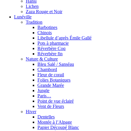
Hansi
Lichen
Zaza Rouge et Noir
Lunéville
Tradition
Barbotines
Chinois
Libellule d’après Émile Gallé
Pots à pharmacie
Réverbère Coq
Réverbère fin
Nature & Culture
Bleu Salé / Sanséau
Chambord
Fleur de corail
Folies Botaniques
Grande Marée
Jungle
Paris…
Point de vue éclairé
Vent de Fleurs
Hiver
Dentelles
Montée à l’Alpage
Papier Découpé Blanc