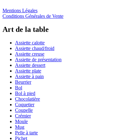
Mentions Légales
Conditions Générales de Vente
Art de la table
Assiette calotte
Assiette chaud/froid
Assiette creuse
Assiette de présentation
Assiette dessert
Assiette plate
Assiette à pain
Beurrier
Bol
Bol à pied
Chocolatière
Coquetier
Coupelle
Crémier
Moule
Mug
Pelle à tarte
Pichet