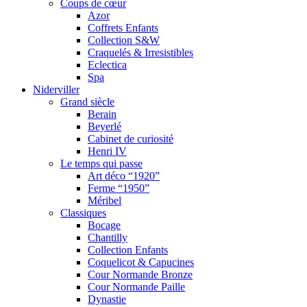
Coups de cœur
Azor
Coffrets Enfants
Collection S&W
Craquelés & Irresistibles
Eclectica
Spa
Niderviller
Grand siècle
Berain
Beyerlé
Cabinet de curiosité
Henri IV
Le temps qui passe
Art déco “1920”
Ferme “1950”
Méribel
Classiques
Bocage
Chantilly
Collection Enfants
Coquelicot & Capucines
Cour Normande Bronze
Cour Normande Paille
Dynastie