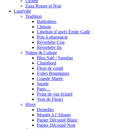
Lichen
Zaza Rouge et Noir
Lunéville
Tradition
Barbotines
Chinois
Libellule d’après Émile Gallé
Pots à pharmacie
Réverbère Coq
Réverbère fin
Nature & Culture
Bleu Salé / Sanséau
Chambord
Fleur de corail
Folies Botaniques
Grande Marée
Jungle
Paris…
Point de vue éclairé
Vent de Fleurs
Hiver
Dentelles
Montée à l’Alpage
Papier Découpé Blanc
Papier Découpé Noir