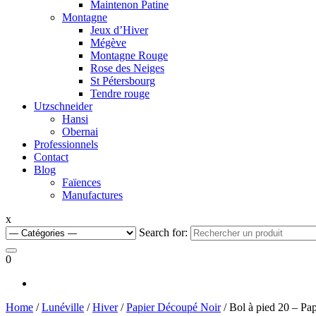
Maintenon Patine
Montagne
Jeux d’Hiver
Mégève
Montagne Rouge
Rose des Neiges
St Pétersbourg
Tendre rouge
Utzschneider
Hansi
Obernai
Professionnels
Contact
Blog
Faïences
Manufactures
x
Search for:
0
Home
/
Lunéville
/
Hiver
/
Papier Découpé Noir
/ Bol à pied 20 – Pa