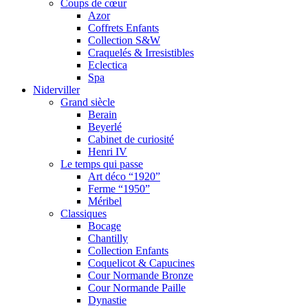
Coups de cœur
Azor
Coffrets Enfants
Collection S&W
Craquelés & Irresistibles
Eclectica
Spa
Niderviller
Grand siècle
Berain
Beyerlé
Cabinet de curiosité
Henri IV
Le temps qui passe
Art déco “1920”
Ferme “1950”
Méribel
Classiques
Bocage
Chantilly
Collection Enfants
Coquelicot & Capucines
Cour Normande Bronze
Cour Normande Paille
Dynastie