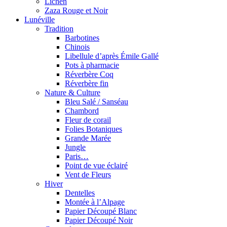
Lichen
Zaza Rouge et Noir
Lunéville
Tradition
Barbotines
Chinois
Libellule d’après Émile Gallé
Pots à pharmacie
Réverbère Coq
Réverbère fin
Nature & Culture
Bleu Salé / Sanséau
Chambord
Fleur de corail
Folies Botaniques
Grande Marée
Jungle
Paris…
Point de vue éclairé
Vent de Fleurs
Hiver
Dentelles
Montée à l’Alpage
Papier Découpé Blanc
Papier Découpé Noir