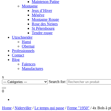
Maintenon Patine
Montagne
Jeux d’Hiver
Mégève
Montagne Rouge
Rose des Neiges
St Pétersbourg
Tendre rouge
Utzschneider
Hansi
Obernai
Professionnels
Contact
Blog
Faïences
Manufactures
x
Search for:
0
Home
/
Niderviller
/
Le temps qui passe
/
Ferme "1950"
/ 4x Bols à p