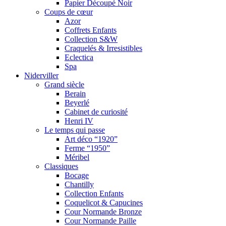
Papier Découpé Noir
Coups de cœur
Azor
Coffrets Enfants
Collection S&W
Craquelés & Irresistibles
Eclectica
Spa
Niderviller
Grand siècle
Berain
Beyerlé
Cabinet de curiosité
Henri IV
Le temps qui passe
Art déco “1920”
Ferme “1950”
Méribel
Classiques
Bocage
Chantilly
Collection Enfants
Coquelicot & Capucines
Cour Normande Bronze
Cour Normande Paille