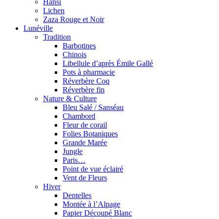
Hansi
Lichen
Zaza Rouge et Noir
Lunéville
Tradition
Barbotines
Chinois
Libellule d’après Émile Gallé
Pots à pharmacie
Réverbère Coq
Réverbère fin
Nature & Culture
Bleu Salé / Sanséau
Chambord
Fleur de corail
Folies Botaniques
Grande Marée
Jungle
Paris…
Point de vue éclairé
Vent de Fleurs
Hiver
Dentelles
Montée à l’Alpage
Papier Découpé Blanc