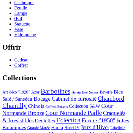
Cache-pot
Feuille
Lampe
Œuf
Statuette
Vase
Vide-poche
Offrir
Cadeau
Coffret
Collections
Barbotines
Bleu
Art déco "1920"
Azor
Beyerlé
Berain
Best Sellers
Chambord
Bocage
Cabinet de curiosité
Salé / Sanséau
Chantilly
Cour
Chinois
Collection S&W
Coffrets Enfants
Cour Normande Paille
Normande Bronze
Craquelés
Eclectica
& Irresistibles
Ferme "1950"
Dentelles
Folies
Jeux d'Hiver
Botaniques
Hansi
Grande Marée
Henri IV
Libellule