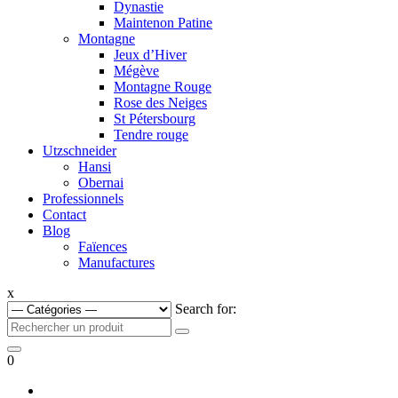
Dynastie
Maintenon Patine
Montagne
Jeux d’Hiver
Mégève
Montagne Rouge
Rose des Neiges
St Pétersbourg
Tendre rouge
Utzschneider
Hansi
Obernai
Professionnels
Contact
Blog
Faïences
Manufactures
x
Search for:
0