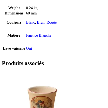
Weight
0.24 kg
Dimensions
60 mm
Couleurs
Blanc
,
Brun
,
Rouge
Matière
Faïence Blanche
Lave-vaisselle
Oui
Produits associés