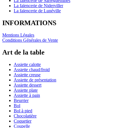
La faïencerie de Sarreguemines
La faïencerie de Niderviller
La faïencerie de Lunéville
INFORMATIONS
Mentions Légales
Conditions Générales de Vente
Art de la table
Assiette calotte
Assiette chaud/froid
Assiette creuse
Assiette de présentation
Assiette dessert
Assiette plate
Assiette à pain
Beurrier
Bol
Bol à pied
Chocolatière
Coquetier
Coupelle