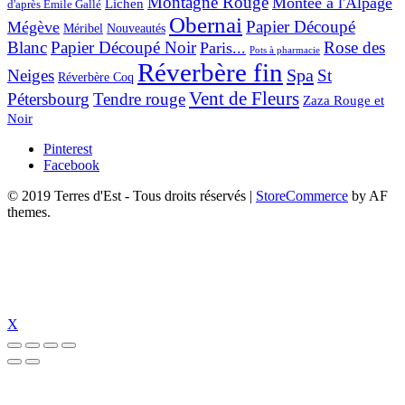
Montagne Rouge
Montée à l'Alpage
Lichen
d'après Émile Gallé
Obernai
Papier Découpé
Mégève
Nouveautés
Méribel
Blanc
Papier Découpé Noir
Rose des
Paris...
Pots à pharmacie
Réverbère fin
Spa
Neiges
St
Réverbère Coq
Vent de Fleurs
Pétersbourg
Tendre rouge
Zaza Rouge et
Noir
Pinterest
Facebook
© 2019 Terres d'Est - Tous droits réservés
|
StoreCommerce
by AF
themes.
X
pal