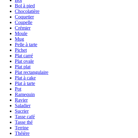
Bol
Bol à pied
Chocolatière
Coquetier
Coupelle
Crémier
Moule
Mug
Pelle à tarte
Pichet
Plat carré
Plat ovale
Plat plat
Plat rectangulaire
Plat à cake
Plat à tarte
Pot
Ramequin
Ravier
Saladier
Sucrier
Tasse café
Tasse thé
Terrine
Théière