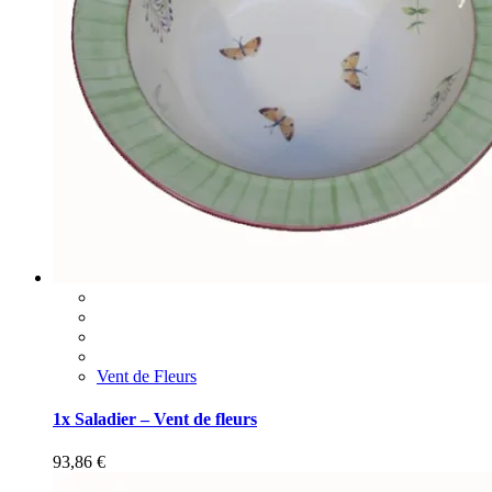
Vent de Fleurs
1x Saladier – Vent de fleurs
93,86
€