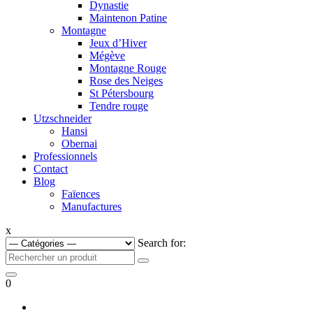
Dynastie
Maintenon Patine
Montagne
Jeux d’Hiver
Mégève
Montagne Rouge
Rose des Neiges
St Pétersbourg
Tendre rouge
Utzschneider
Hansi
Obernai
Professionnels
Contact
Blog
Faïences
Manufactures
x
Search for:
0