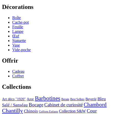
Décorations
Boîte
Cache-pot
Feuille
Lampe
Œuf
Statuette
Vase
Vide-poche
Offrir
Cadeau
Coffret
Collections
Barbotines
Bleu
Art déco "1920"
Azor
Beyerlé
Berain
Best Sellers
Chambord
Bocage
Cabinet de curiosité
Salé / Sanséau
Chantilly
Cour
Chinois
Collection S&W
Coffrets Enfants