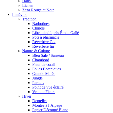
Hansi
Lichen
Zaza Rouge et Noir
Lunéville
Tradition
Barbotines
Chinois
Libellule d’après Émile Gallé
Pots à pharmacie
Réverbère Coq
Réverbère fin
Nature & Culture
Bleu Salé / Sanséau
Chambord
Fleur de corail
Folies Botaniques
Grande Marée
Jungle
Paris…
Point de vue éclairé
Vent de Fleurs
Hiver
Dentelles
Montée à l’Alpage
Papier Découpé Blanc