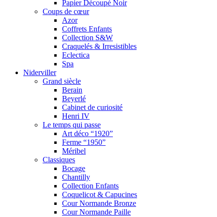
Papier Découpé Noir
Coups de cœur
Azor
Coffrets Enfants
Collection S&W
Craquelés & Irresistibles
Eclectica
Spa
Niderviller
Grand siècle
Berain
Beyerlé
Cabinet de curiosité
Henri IV
Le temps qui passe
Art déco “1920”
Ferme “1950”
Méribel
Classiques
Bocage
Chantilly
Collection Enfants
Coquelicot & Capucines
Cour Normande Bronze
Cour Normande Paille