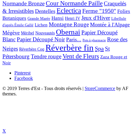
Cour Normande Paille
Normande Bronze
Craquelés
Eclectica
& Irresistibles
Ferme "1950"
Dentelles
Folies
Jeux d'Hiver
Botaniques
Hansi
Grande Marée
Henri IV
Libellule
Montagne Rouge
Montée à l'Alpage
Lichen
d'après Émile Gallé
Obernai
Papier Découpé
Mégève
Nouveautés
Méribel
Blanc
Papier Découpé Noir
Rose des
Paris...
Pots à pharmacie
Réverbère fin
Spa
Neiges
St
Réverbère Coq
Vent de Fleurs
Pétersbourg
Tendre rouge
Zaza Rouge et
Noir
Pinterest
Facebook
© 2019 Terres d'Est - Tous droits réservés
|
StoreCommerce
by AF
themes.
X