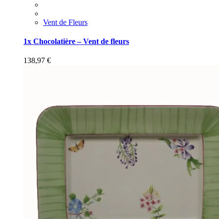
Vent de Fleurs
1x Chocolatière – Vent de fleurs
138,97
€