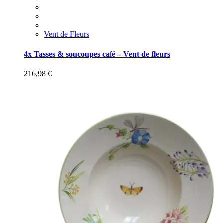
Vent de Fleurs
4x Tasses & soucoupes café – Vent de fleurs
216,98
€