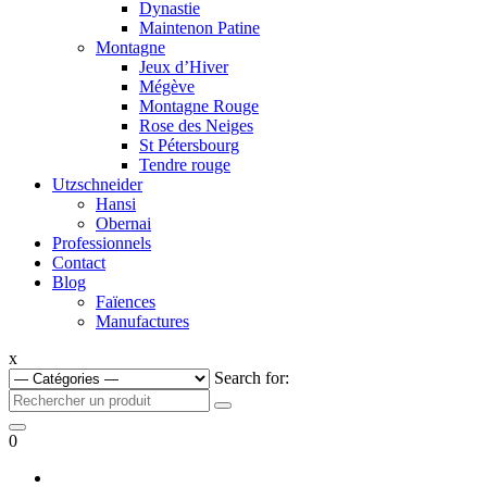
Dynastie
Maintenon Patine
Montagne
Jeux d’Hiver
Mégève
Montagne Rouge
Rose des Neiges
St Pétersbourg
Tendre rouge
Utzschneider
Hansi
Obernai
Professionnels
Contact
Blog
Faïences
Manufactures
x
Search for:
0