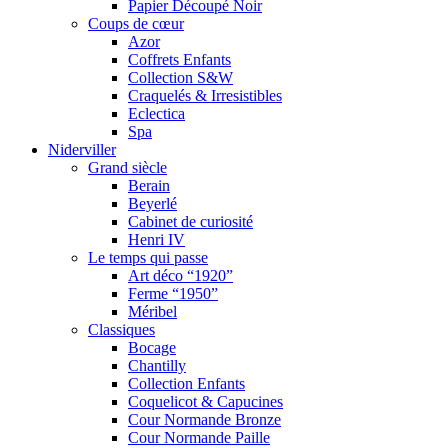
Papier Découpé Noir
Coups de cœur
Azor
Coffrets Enfants
Collection S&W
Craquelés & Irresistibles
Eclectica
Spa
Niderviller
Grand siècle
Berain
Beyerlé
Cabinet de curiosité
Henri IV
Le temps qui passe
Art déco “1920”
Ferme “1950”
Méribel
Classiques
Bocage
Chantilly
Collection Enfants
Coquelicot & Capucines
Cour Normande Bronze
Cour Normande Paille