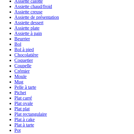
Assiette calotte
Assiette chaud/froid
Assiette creuse
Assiette de présentation
Assiette dessert
Assiette plate
Assiette à pain
Beurrier
Bol
Bol à pied
Chocolatière
Coquetier
Coupelle
Crémier
Moule
Mug
Pelle à tarte
Pichet
Plat carré
Plat ovale
Plat plat
Plat rectangulaire
Plat à cake
Plat à tarte
Pot