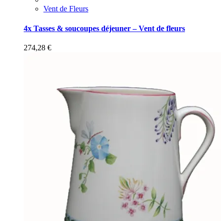
Vent de Fleurs
4x Tasses & soucoupes déjeuner – Vent de fleurs
274,28
€