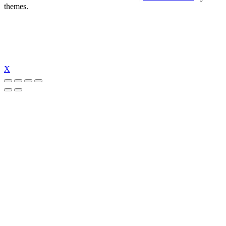
themes.
X
ipal