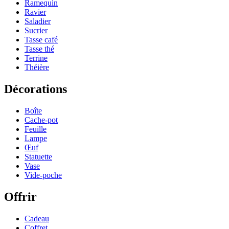
Ramequin
Ravier
Saladier
Sucrier
Tasse café
Tasse thé
Terrine
Théière
Décorations
Boîte
Cache-pot
Feuille
Lampe
Œuf
Statuette
Vase
Vide-poche
Offrir
Cadeau
Coffret