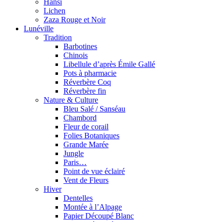
Hansi
Lichen
Zaza Rouge et Noir
Lunéville
Tradition
Barbotines
Chinois
Libellule d’après Émile Gallé
Pots à pharmacie
Réverbère Coq
Réverbère fin
Nature & Culture
Bleu Salé / Sanséau
Chambord
Fleur de corail
Folies Botaniques
Grande Marée
Jungle
Paris…
Point de vue éclairé
Vent de Fleurs
Hiver
Dentelles
Montée à l’Alpage
Papier Découpé Blanc