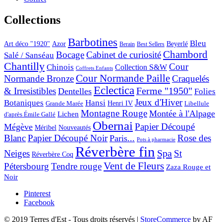
Collections
Barbotines
Bleu
Art déco "1920"
Azor
Beyerlé
Berain
Best Sellers
Chambord
Bocage
Cabinet de curiosité
Salé / Sanséau
Chantilly
Cour
Chinois
Collection S&W
Coffrets Enfants
Cour Normande Paille
Normande Bronze
Craquelés
Eclectica
& Irresistibles
Ferme "1950"
Dentelles
Folies
Jeux d'Hiver
Botaniques
Hansi
Grande Marée
Henri IV
Libellule
Montagne Rouge
Montée à l'Alpage
Lichen
d'après Émile Gallé
Obernai
Papier Découpé
Mégève
Nouveautés
Méribel
Blanc
Papier Découpé Noir
Rose des
Paris...
Pots à pharmacie
Réverbère fin
Spa
Neiges
St
Réverbère Coq
Vent de Fleurs
Pétersbourg
Tendre rouge
Zaza Rouge et
Noir
Pinterest
Facebook
© 2019 Terres d'Est - Tous droits réservés
|
StoreCommerce
by AF