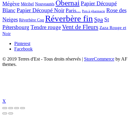
Obernai
Papier Découpé
Mégève
Nouveautés
Méribel
Blanc
Papier Découpé Noir
Rose des
Paris...
Pots à pharmacie
Réverbère fin
Spa
Neiges
St
Réverbère Coq
Vent de Fleurs
Pétersbourg
Tendre rouge
Zaza Rouge et
Noir
Pinterest
Facebook
© 2019 Terres d'Est - Tous droits réservés
|
StoreCommerce
by AF
themes.
X
iriş
holiganbet güncel
holiganbet giriş
holiganbet
pulibet güncel giriş
puli