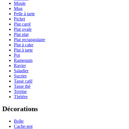
Moule
Mug
Pelle à tarte
Pichet
Plat carré
Plat ovale
Plat plat
Plat rectangulaire
Plat à cake
Plat à tarte
Pot
Ramequin
Ravier
Saladier
Sucrier
Tasse café
Tasse thé
Terrine
Théière
Décorations
Boîte
Cache-pot