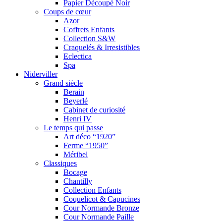
Papier Découpé Noir
Coups de cœur
Azor
Coffrets Enfants
Collection S&W
Craquelés & Irresistibles
Eclectica
Spa
Niderviller
Grand siècle
Berain
Beyerlé
Cabinet de curiosité
Henri IV
Le temps qui passe
Art déco “1920”
Ferme “1950”
Méribel
Classiques
Bocage
Chantilly
Collection Enfants
Coquelicot & Capucines
Cour Normande Bronze
Cour Normande Paille