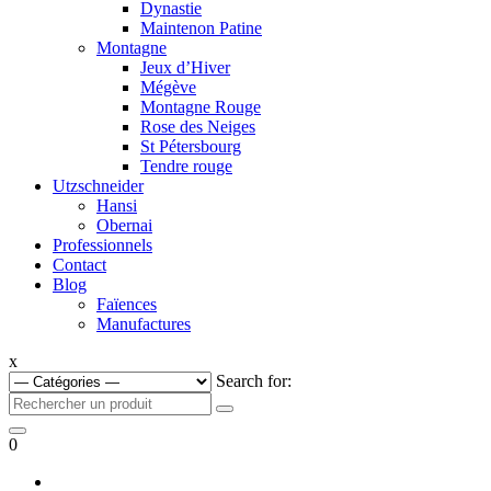
Dynastie
Maintenon Patine
Montagne
Jeux d’Hiver
Mégève
Montagne Rouge
Rose des Neiges
St Pétersbourg
Tendre rouge
Utzschneider
Hansi
Obernai
Professionnels
Contact
Blog
Faïences
Manufactures
x
Search for:
0