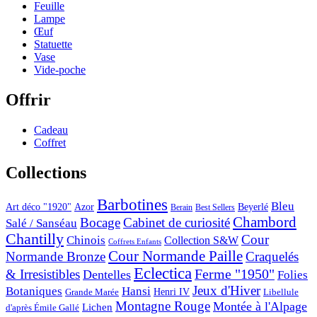
Feuille
Lampe
Œuf
Statuette
Vase
Vide-poche
Offrir
Cadeau
Coffret
Collections
Barbotines
Bleu
Art déco "1920"
Azor
Beyerlé
Berain
Best Sellers
Chambord
Bocage
Cabinet de curiosité
Salé / Sanséau
Chantilly
Cour
Chinois
Collection S&W
Coffrets Enfants
Cour Normande Paille
Normande Bronze
Craquelés
Eclectica
& Irresistibles
Ferme "1950"
Dentelles
Folies
Jeux d'Hiver
Botaniques
Hansi
Grande Marée
Henri IV
Libellule
Montagne Rouge
Montée à l'Alpage
Lichen
d'après Émile Gallé