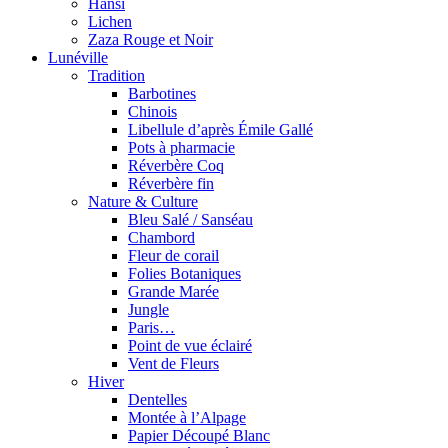
Hansi
Lichen
Zaza Rouge et Noir
Lunéville
Tradition
Barbotines
Chinois
Libellule d’après Émile Gallé
Pots à pharmacie
Réverbère Coq
Réverbère fin
Nature & Culture
Bleu Salé / Sanséau
Chambord
Fleur de corail
Folies Botaniques
Grande Marée
Jungle
Paris…
Point de vue éclairé
Vent de Fleurs
Hiver
Dentelles
Montée à l’Alpage
Papier Découpé Blanc