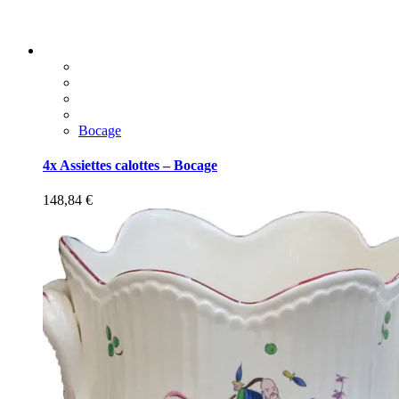
Bocage
4x Assiettes calottes – Bocage
148,84
€