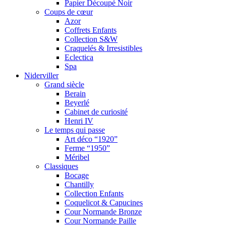
Papier Découpé Noir
Coups de cœur
Azor
Coffrets Enfants
Collection S&W
Craquelés & Irresistibles
Eclectica
Spa
Niderviller
Grand siècle
Berain
Beyerlé
Cabinet de curiosité
Henri IV
Le temps qui passe
Art déco “1920”
Ferme “1950”
Méribel
Classiques
Bocage
Chantilly
Collection Enfants
Coquelicot & Capucines
Cour Normande Bronze
Cour Normande Paille