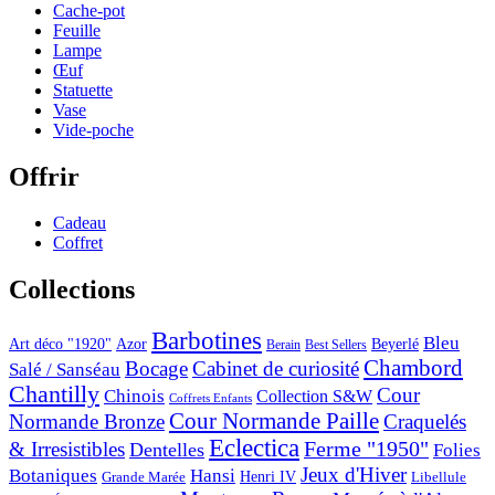
Cache-pot
Feuille
Lampe
Œuf
Statuette
Vase
Vide-poche
Offrir
Cadeau
Coffret
Collections
Barbotines
Bleu
Art déco "1920"
Azor
Beyerlé
Berain
Best Sellers
Chambord
Bocage
Cabinet de curiosité
Salé / Sanséau
Chantilly
Cour
Chinois
Collection S&W
Coffrets Enfants
Cour Normande Paille
Normande Bronze
Craquelés
Eclectica
& Irresistibles
Ferme "1950"
Dentelles
Folies
Jeux d'Hiver
Botaniques
Hansi
Grande Marée
Henri IV
Libellule