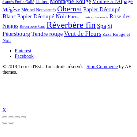
Montagne Rouge
Montée à l'Alpage
Lichen
d'après Émile Gallé
Obernai
Papier Découpé
Mégève
Nouveautés
Méribel
Blanc
Papier Découpé Noir
Rose des
Paris...
Pots à pharmacie
Réverbère fin
Spa
Neiges
St
Réverbère Coq
Vent de Fleurs
Pétersbourg
Tendre rouge
Zaza Rouge et
Noir
Pinterest
Facebook
© 2019 Terres d'Est - Tous droits réservés
|
StoreCommerce
by AF
themes.
X
dizipal