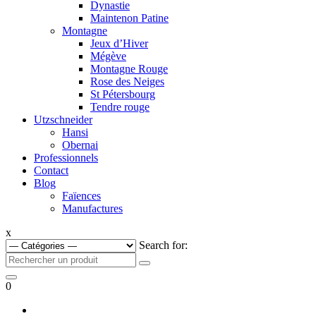
Dynastie
Maintenon Patine
Montagne
Jeux d’Hiver
Mégève
Montagne Rouge
Rose des Neiges
St Pétersbourg
Tendre rouge
Utzschneider
Hansi
Obernai
Professionnels
Contact
Blog
Faïences
Manufactures
x
Search for:
0