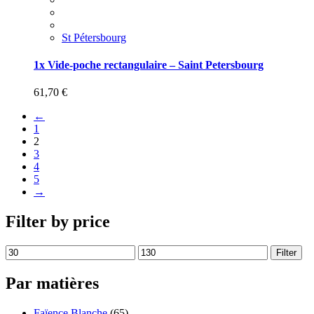
St Pétersbourg
1x Vide-poche rectangulaire – Saint Petersbourg
61,70
€
←
1
2
3
4
5
→
Filter by price
Filter
Par matières
Faïence Blanche
(65)