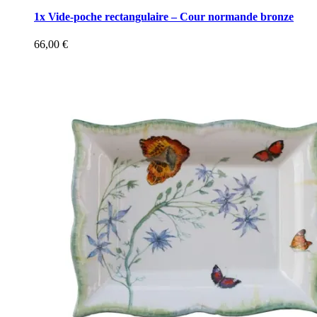
1x Vide-poche rectangulaire – Cour normande bronze
66,00
€