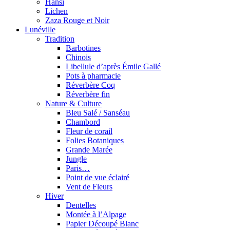
Hansi
Lichen
Zaza Rouge et Noir
Lunéville
Tradition
Barbotines
Chinois
Libellule d’après Émile Gallé
Pots à pharmacie
Réverbère Coq
Réverbère fin
Nature & Culture
Bleu Salé / Sanséau
Chambord
Fleur de corail
Folies Botaniques
Grande Marée
Jungle
Paris…
Point de vue éclairé
Vent de Fleurs
Hiver
Dentelles
Montée à l’Alpage
Papier Découpé Blanc