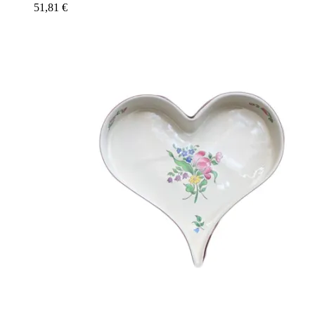
51,81
€