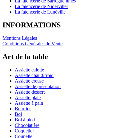
La faïencerie de Sarreguemines
La faïencerie de Niderviller
La faïencerie de Lunéville
INFORMATIONS
Mentions Légales
Conditions Générales de Vente
Art de la table
Assiette calotte
Assiette chaud/froid
Assiette creuse
Assiette de présentation
Assiette dessert
Assiette plate
Assiette à pain
Beurrier
Bol
Bol à pied
Chocolatière
Coquetier
Coupelle