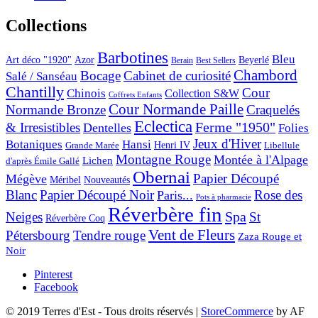
Collections
Barbotines
Bleu
Art déco "1920"
Azor
Beyerlé
Berain
Best Sellers
Chambord
Bocage
Cabinet de curiosité
Salé / Sanséau
Chantilly
Cour
Chinois
Collection S&W
Coffrets Enfants
Cour Normande Paille
Normande Bronze
Craquelés
Eclectica
& Irresistibles
Ferme "1950"
Dentelles
Folies
Jeux d'Hiver
Botaniques
Hansi
Grande Marée
Henri IV
Libellule
Montagne Rouge
Montée à l'Alpage
Lichen
d'après Émile Gallé
Obernai
Papier Découpé
Mégève
Nouveautés
Méribel
Blanc
Papier Découpé Noir
Rose des
Paris...
Pots à pharmacie
Réverbère fin
Spa
Neiges
St
Réverbère Coq
Vent de Fleurs
Pétersbourg
Tendre rouge
Zaza Rouge et
Noir
Pinterest
Facebook
© 2019 Terres d'Est - Tous droits réservés
|
StoreCommerce
by AF