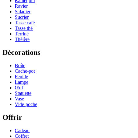
Ramequin
Ravier
Saladier
Sucrier
Tasse café
Tasse thé
Terrine
Théière
Décorations
Boîte
Cache-pot
Feuille
Lampe
Œuf
Statuette
Vase
Vide-poche
Offrir
Cadeau
Coffret