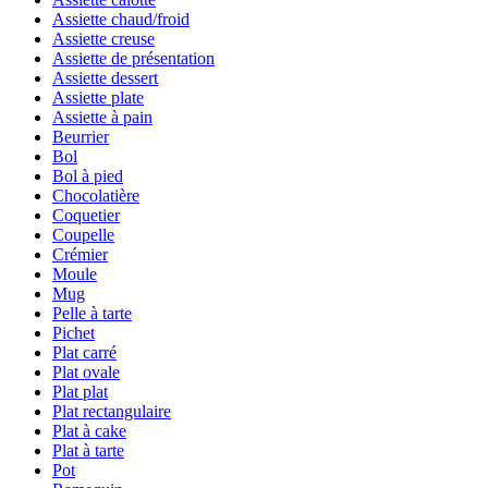
Assiette chaud/froid
Assiette creuse
Assiette de présentation
Assiette dessert
Assiette plate
Assiette à pain
Beurrier
Bol
Bol à pied
Chocolatière
Coquetier
Coupelle
Crémier
Moule
Mug
Pelle à tarte
Pichet
Plat carré
Plat ovale
Plat plat
Plat rectangulaire
Plat à cake
Plat à tarte
Pot