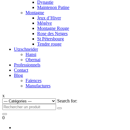
Dynastie
Maintenon Patine
Montagne
Jeux d’Hiver
Mégève
Montagne Rouge
Rose des Neiges
St Pétersbourg
Tendre rouge
Utzschneider
Hansi
Obernai
Professionnels
Contact
Blog
Faïences
Manufactures
x
Search for:
0