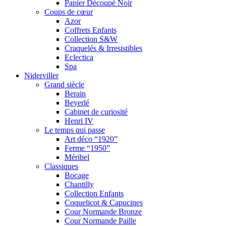
Papier Découpé Noir
Coups de cœur
Azor
Coffrets Enfants
Collection S&W
Craquelés & Irresistibles
Eclectica
Spa
Niderviller
Grand siècle
Berain
Beyerlé
Cabinet de curiosité
Henri IV
Le temps qui passe
Art déco “1920”
Ferme “1950”
Méribel
Classiques
Bocage
Chantilly
Collection Enfants
Coquelicot & Capucines
Cour Normande Bronze
Cour Normande Paille