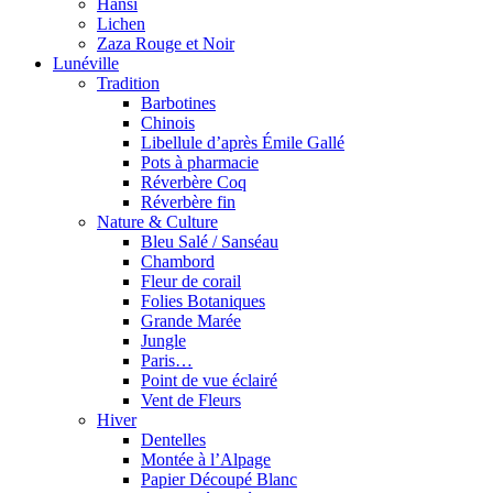
Hansi
Lichen
Zaza Rouge et Noir
Lunéville
Tradition
Barbotines
Chinois
Libellule d’après Émile Gallé
Pots à pharmacie
Réverbère Coq
Réverbère fin
Nature & Culture
Bleu Salé / Sanséau
Chambord
Fleur de corail
Folies Botaniques
Grande Marée
Jungle
Paris…
Point de vue éclairé
Vent de Fleurs
Hiver
Dentelles
Montée à l’Alpage
Papier Découpé Blanc