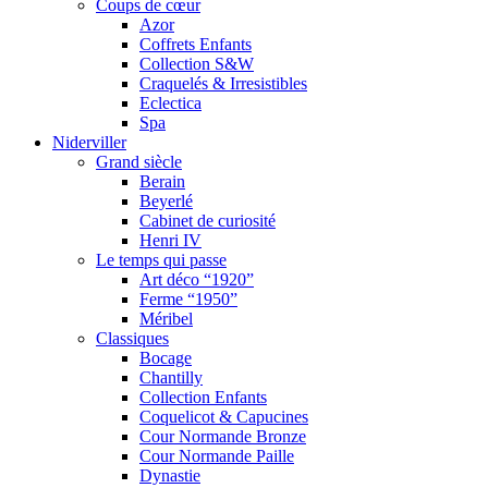
Coups de cœur
Azor
Coffrets Enfants
Collection S&W
Craquelés & Irresistibles
Eclectica
Spa
Niderviller
Grand siècle
Berain
Beyerlé
Cabinet de curiosité
Henri IV
Le temps qui passe
Art déco “1920”
Ferme “1950”
Méribel
Classiques
Bocage
Chantilly
Collection Enfants
Coquelicot & Capucines
Cour Normande Bronze
Cour Normande Paille
Dynastie