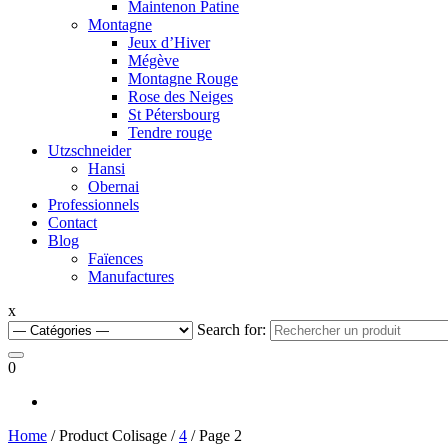
Maintenon Patine
Montagne
Jeux d’Hiver
Mégève
Montagne Rouge
Rose des Neiges
St Pétersbourg
Tendre rouge
Utzschneider
Hansi
Obernai
Professionnels
Contact
Blog
Faïences
Manufactures
x
Search for:
0
Home
/ Product Colisage /
4
/ Page 2