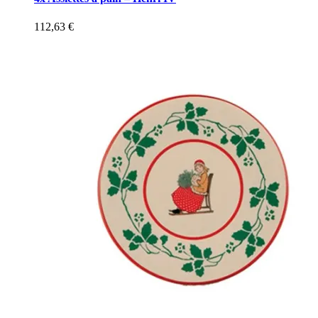
112,63
€