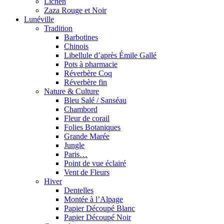
Lichen
Zaza Rouge et Noir
Lunéville
Tradition
Barbotines
Chinois
Libellule d’après Émile Gallé
Pots à pharmacie
Réverbère Coq
Réverbère fin
Nature & Culture
Bleu Salé / Sanséau
Chambord
Fleur de corail
Folies Botaniques
Grande Marée
Jungle
Paris…
Point de vue éclairé
Vent de Fleurs
Hiver
Dentelles
Montée à l’Alpage
Papier Découpé Blanc
Papier Découpé Noir