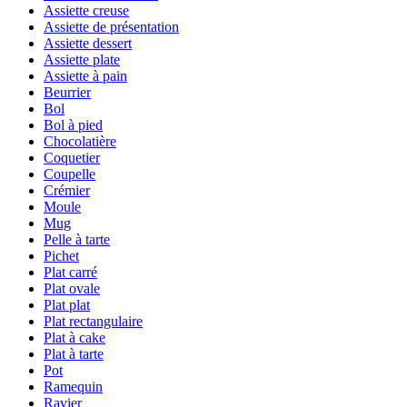
Assiette creuse
Assiette de présentation
Assiette dessert
Assiette plate
Assiette à pain
Beurrier
Bol
Bol à pied
Chocolatière
Coquetier
Coupelle
Crémier
Moule
Mug
Pelle à tarte
Pichet
Plat carré
Plat ovale
Plat plat
Plat rectangulaire
Plat à cake
Plat à tarte
Pot
Ramequin
Ravier