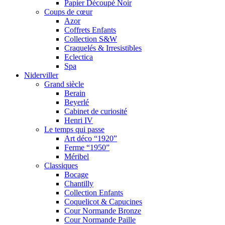
Papier Découpé Noir
Coups de cœur
Azor
Coffrets Enfants
Collection S&W
Craquelés & Irresistibles
Eclectica
Spa
Niderviller
Grand siècle
Berain
Beyerlé
Cabinet de curiosité
Henri IV
Le temps qui passe
Art déco “1920”
Ferme “1950”
Méribel
Classiques
Bocage
Chantilly
Collection Enfants
Coquelicot & Capucines
Cour Normande Bronze
Cour Normande Paille