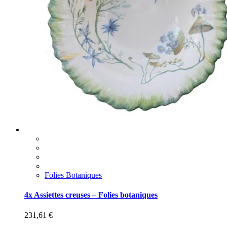
Folies Botaniques
4x Assiettes creuses – Folies botaniques
231,61
€