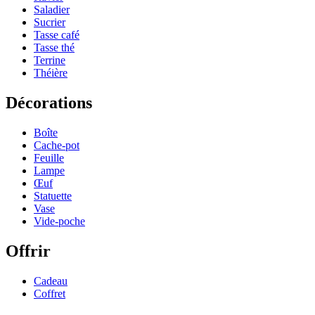
Saladier
Sucrier
Tasse café
Tasse thé
Terrine
Théière
Décorations
Boîte
Cache-pot
Feuille
Lampe
Œuf
Statuette
Vase
Vide-poche
Offrir
Cadeau
Coffret