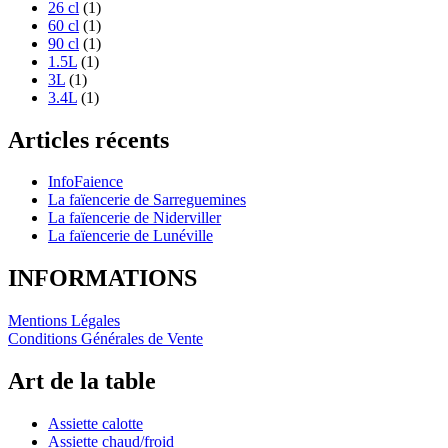
26 cl
(1)
60 cl
(1)
90 cl
(1)
1.5L
(1)
3L
(1)
3.4L
(1)
Articles récents
InfoFaience
La faïencerie de Sarreguemines
La faïencerie de Niderviller
La faïencerie de Lunéville
INFORMATIONS
Mentions Légales
Conditions Générales de Vente
Art de la table
Assiette calotte
Assiette chaud/froid