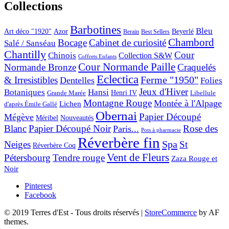
Collections
Barbotines
Bleu
Art déco "1920"
Azor
Beyerlé
Berain
Best Sellers
Chambord
Bocage
Cabinet de curiosité
Salé / Sanséau
Chantilly
Cour
Chinois
Collection S&W
Coffrets Enfants
Cour Normande Paille
Normande Bronze
Craquelés
Eclectica
& Irresistibles
Ferme "1950"
Dentelles
Folies
Jeux d'Hiver
Botaniques
Hansi
Grande Marée
Henri IV
Libellule
Montagne Rouge
Montée à l'Alpage
Lichen
d'après Émile Gallé
Obernai
Papier Découpé
Mégève
Nouveautés
Méribel
Blanc
Papier Découpé Noir
Rose des
Paris...
Pots à pharmacie
Réverbère fin
Spa
Neiges
St
Réverbère Coq
Vent de Fleurs
Pétersbourg
Tendre rouge
Zaza Rouge et
Noir
Pinterest
Facebook
© 2019 Terres d'Est - Tous droits réservés
|
StoreCommerce
by AF
themes.