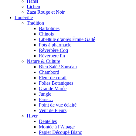
Hansi
Lichen
Zaza Rouge et Noir
Lunéville
Tradition
Barbotines
Chinois
Libellule d’après Émile Gallé
Pots à pharmacie
Réverbère Coq
Réverbère fin
Nature & Culture
Bleu Salé / Sanséau
Chambord
Fleur de corail
Folies Botaniques
Grande Marée
Jungle
Paris…
Point de vue éclairé
Vent de Fleurs
Hiver
Dentelles
Montée à l’Alpage
Papier Découpé Blanc