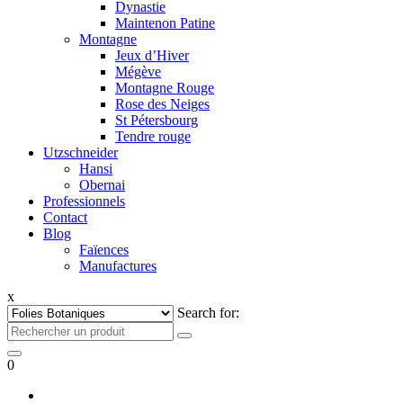
Dynastie
Maintenon Patine
Montagne
Jeux d’Hiver
Mégève
Montagne Rouge
Rose des Neiges
St Pétersbourg
Tendre rouge
Utzschneider
Hansi
Obernai
Professionnels
Contact
Blog
Faïences
Manufactures
x
Search for:
0