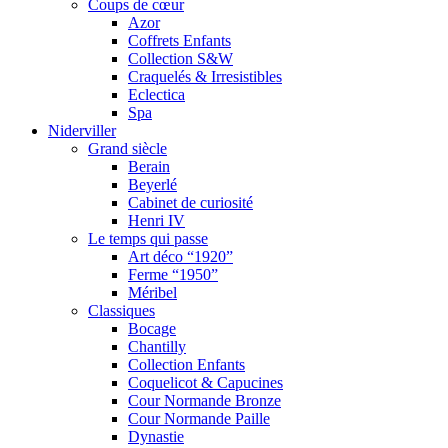
Coups de cœur
Azor
Coffrets Enfants
Collection S&W
Craquelés & Irresistibles
Eclectica
Spa
Niderviller
Grand siècle
Berain
Beyerlé
Cabinet de curiosité
Henri IV
Le temps qui passe
Art déco “1920”
Ferme “1950”
Méribel
Classiques
Bocage
Chantilly
Collection Enfants
Coquelicot & Capucines
Cour Normande Bronze
Cour Normande Paille
Dynastie