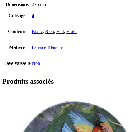
Dimensions
275 mm
Colisage
4
Couleurs
Blanc
,
Bleu
,
Vert
,
Violet
Matière
Faïence Blanche
Lave-vaisselle
Non
Produits associés