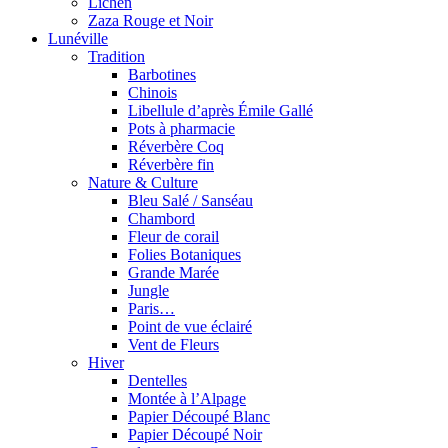
Lichen
Zaza Rouge et Noir
Lunéville
Tradition
Barbotines
Chinois
Libellule d’après Émile Gallé
Pots à pharmacie
Réverbère Coq
Réverbère fin
Nature & Culture
Bleu Salé / Sanséau
Chambord
Fleur de corail
Folies Botaniques
Grande Marée
Jungle
Paris…
Point de vue éclairé
Vent de Fleurs
Hiver
Dentelles
Montée à l’Alpage
Papier Découpé Blanc
Papier Découpé Noir