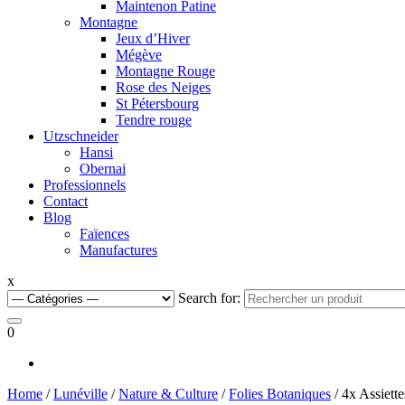
Maintenon Patine
Montagne
Jeux d’Hiver
Mégève
Montagne Rouge
Rose des Neiges
St Pétersbourg
Tendre rouge
Utzschneider
Hansi
Obernai
Professionnels
Contact
Blog
Faïences
Manufactures
x
Search for:
0
Home
/
Lunéville
/
Nature & Culture
/
Folies Botaniques
/ 4x Assiette