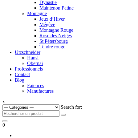
Dynastie
Maintenon Patine
Montagne
Jeux d’Hiver
Mégève
Montagne Rouge
Rose des Neiges
St Pétersbourg
Tendre rouge
Utzschneider
Hansi
Obernai
Professionnels
Contact
Blog
Faïences
Manufactures
x
Search for:
0