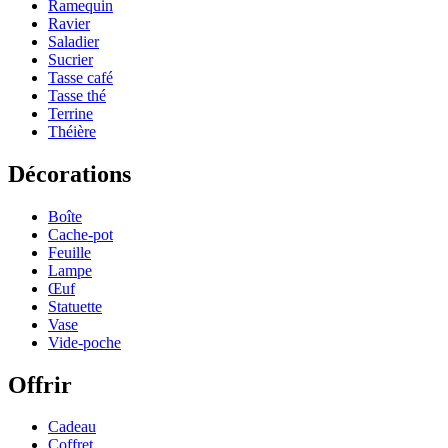
Ramequin
Ravier
Saladier
Sucrier
Tasse café
Tasse thé
Terrine
Théière
Décorations
Boîte
Cache-pot
Feuille
Lampe
Œuf
Statuette
Vase
Vide-poche
Offrir
Cadeau
Coffret