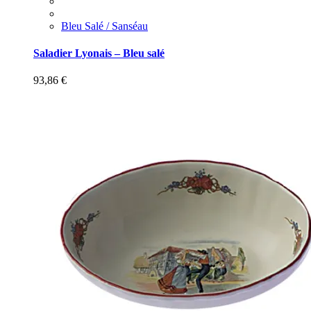
Bleu Salé / Sanséau
Saladier Lyonais – Bleu salé
93,86
€