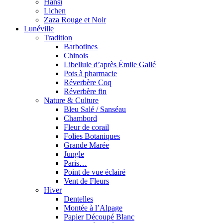
Hansi
Lichen
Zaza Rouge et Noir
Lunéville
Tradition
Barbotines
Chinois
Libellule d’après Émile Gallé
Pots à pharmacie
Réverbère Coq
Réverbère fin
Nature & Culture
Bleu Salé / Sanséau
Chambord
Fleur de corail
Folies Botaniques
Grande Marée
Jungle
Paris…
Point de vue éclairé
Vent de Fleurs
Hiver
Dentelles
Montée à l’Alpage
Papier Découpé Blanc