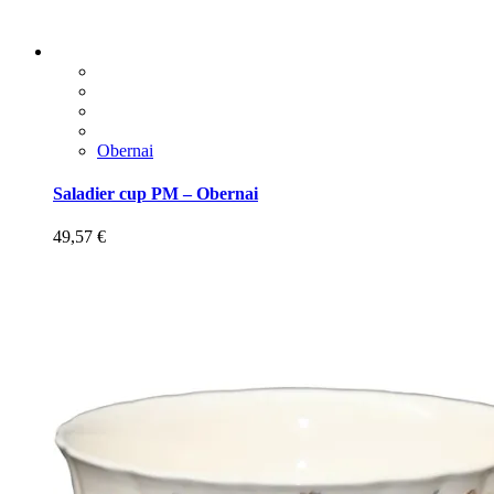
Obernai
Saladier cup PM – Obernai
49,57
€