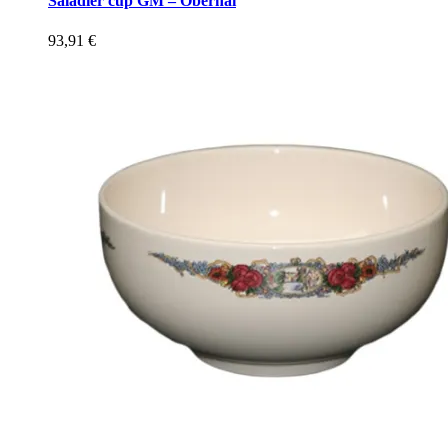
Saladier cup GM – Obernai
93,91
€