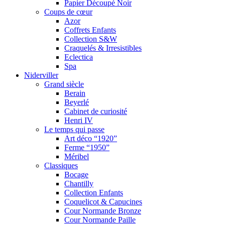
Papier Découpé Noir
Coups de cœur
Azor
Coffrets Enfants
Collection S&W
Craquelés & Irresistibles
Eclectica
Spa
Niderviller
Grand siècle
Berain
Beyerlé
Cabinet de curiosité
Henri IV
Le temps qui passe
Art déco “1920”
Ferme “1950”
Méribel
Classiques
Bocage
Chantilly
Collection Enfants
Coquelicot & Capucines
Cour Normande Bronze
Cour Normande Paille