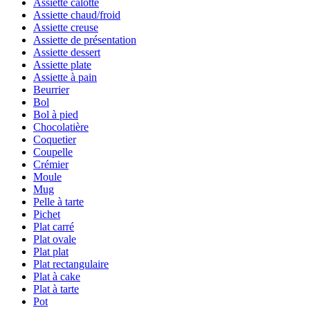
Assiette calotte
Assiette chaud/froid
Assiette creuse
Assiette de présentation
Assiette dessert
Assiette plate
Assiette à pain
Beurrier
Bol
Bol à pied
Chocolatière
Coquetier
Coupelle
Crémier
Moule
Mug
Pelle à tarte
Pichet
Plat carré
Plat ovale
Plat plat
Plat rectangulaire
Plat à cake
Plat à tarte
Pot