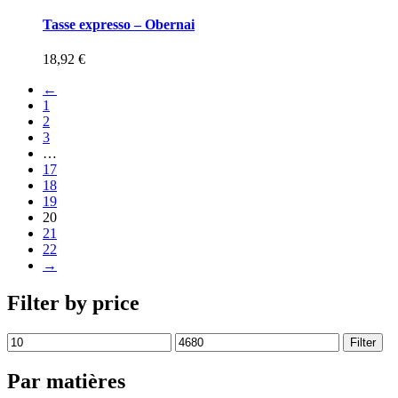
Tasse expresso – Obernai
18,92
€
←
1
2
3
…
17
18
19
20
21
22
→
Filter by price
Filter
Par matières