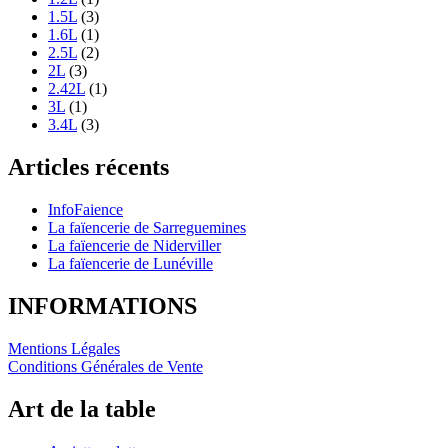
1.5L
(3)
1.6L
(1)
2.5L
(2)
2L
(3)
2.42L
(1)
3L
(1)
3.4L
(3)
Articles récents
InfoFaience
La faïencerie de Sarreguemines
La faïencerie de Niderviller
La faïencerie de Lunéville
INFORMATIONS
Mentions Légales
Conditions Générales de Vente
Art de la table