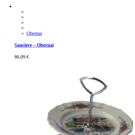
Obernai
Sauciere – Obernai
86,09
€