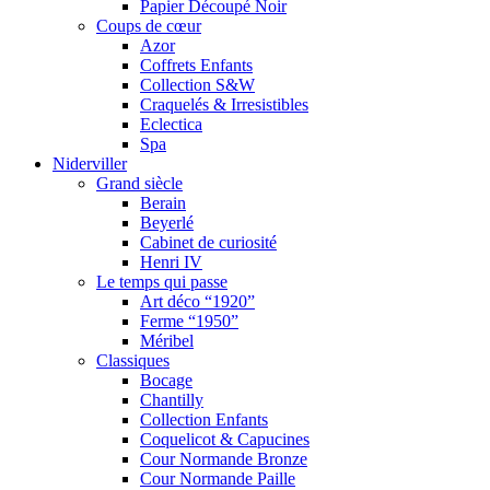
Papier Découpé Noir
Coups de cœur
Azor
Coffrets Enfants
Collection S&W
Craquelés & Irresistibles
Eclectica
Spa
Niderviller
Grand siècle
Berain
Beyerlé
Cabinet de curiosité
Henri IV
Le temps qui passe
Art déco “1920”
Ferme “1950”
Méribel
Classiques
Bocage
Chantilly
Collection Enfants
Coquelicot & Capucines
Cour Normande Bronze
Cour Normande Paille