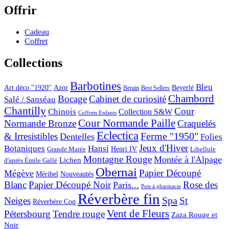
Offrir
Cadeau
Coffret
Collections
Barbotines
Bleu
Art déco "1920"
Azor
Beyerlé
Berain
Best Sellers
Chambord
Bocage
Cabinet de curiosité
Salé / Sanséau
Chantilly
Cour
Chinois
Collection S&W
Coffrets Enfants
Cour Normande Paille
Normande Bronze
Craquelés
Eclectica
& Irresistibles
Ferme "1950"
Dentelles
Folies
Jeux d'Hiver
Botaniques
Hansi
Grande Marée
Henri IV
Libellule
Montagne Rouge
Montée à l'Alpage
Lichen
d'après Émile Gallé
Obernai
Papier Découpé
Mégève
Nouveautés
Méribel
Blanc
Papier Découpé Noir
Rose des
Paris...
Pots à pharmacie
Réverbère fin
Spa
Neiges
St
Réverbère Coq
Vent de Fleurs
Pétersbourg
Tendre rouge
Zaza Rouge et
Noir