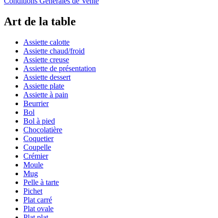
Conditions Générales de Vente
Art de la table
Assiette calotte
Assiette chaud/froid
Assiette creuse
Assiette de présentation
Assiette dessert
Assiette plate
Assiette à pain
Beurrier
Bol
Bol à pied
Chocolatière
Coquetier
Coupelle
Crémier
Moule
Mug
Pelle à tarte
Pichet
Plat carré
Plat ovale
Plat plat