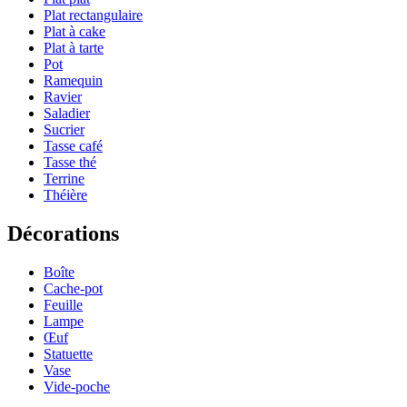
Plat rectangulaire
Plat à cake
Plat à tarte
Pot
Ramequin
Ravier
Saladier
Sucrier
Tasse café
Tasse thé
Terrine
Théière
Décorations
Boîte
Cache-pot
Feuille
Lampe
Œuf
Statuette
Vase
Vide-poche