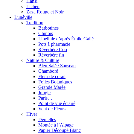
Hansi
Lichen
Zaza Rouge et Noir
Lunéville
Tradition
Barbotines
Chinois
Libellule d’après Émile Gallé
Pots à pharmacie
Réverbère Coq
Réverbère fin
Nature & Culture
Bleu Salé / Sanséau
Chambord
Fleur de corail
Folies Botaniques
Grande Marée
Jungle
Paris…
Point de vue éclairé
Vent de Fleurs
Hiver
Dentelles
Montée à l’Alpage
Papier Découpé Blanc