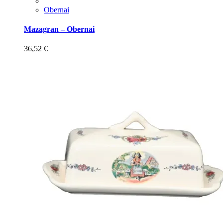
Obernai
Mazagran – Obernai
36,52
€