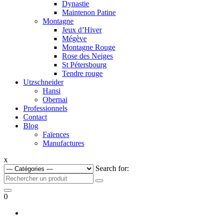
Dynastie
Maintenon Patine
Montagne
Jeux d’Hiver
Mégève
Montagne Rouge
Rose des Neiges
St Pétersbourg
Tendre rouge
Utzschneider
Hansi
Obernai
Professionnels
Contact
Blog
Faïences
Manufactures
x
Search for:
0