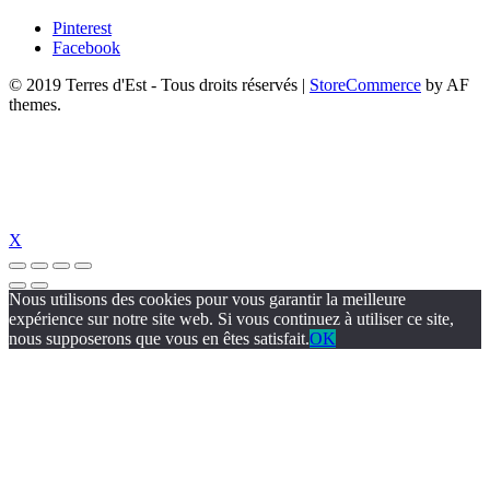
Pinterest
Facebook
© 2019 Terres d'Est - Tous droits réservés
|
StoreCommerce
by AF
themes.
X
Nous utilisons des cookies pour vous garantir la meilleure
expérience sur notre site web. Si vous continuez à utiliser ce site,
nous supposerons que vous en êtes satisfait.
OK
al
vidobet giriş
vidobet
betebet giriş
betebet
nerobet giriş
nerobet
pulibet gir