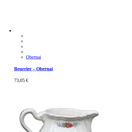
Obernai
Beurrier – Obernai
73,05
€