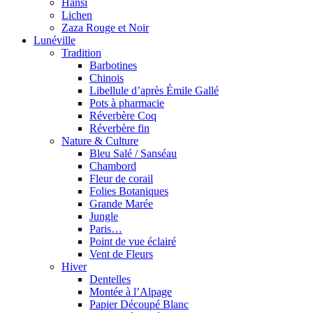
Hansi
Lichen
Zaza Rouge et Noir
Lunéville
Tradition
Barbotines
Chinois
Libellule d’après Émile Gallé
Pots à pharmacie
Réverbère Coq
Réverbère fin
Nature & Culture
Bleu Salé / Sanséau
Chambord
Fleur de corail
Folies Botaniques
Grande Marée
Jungle
Paris…
Point de vue éclairé
Vent de Fleurs
Hiver
Dentelles
Montée à l’Alpage
Papier Découpé Blanc