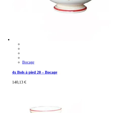
Bocage
4x Bols à pied 20 – Bocage
140,13
€