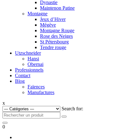
Dynastie
Maintenon Patine
Montagne
Jeux d’Hiver
Mégève
Montagne Rouge
Rose des Neiges
St Pétersbourg
Tendre rouge
Utzschneider
Hansi
Obernai
Professionnels
Contact
Blog
Faïences
Manufactures
x
Search for:
0