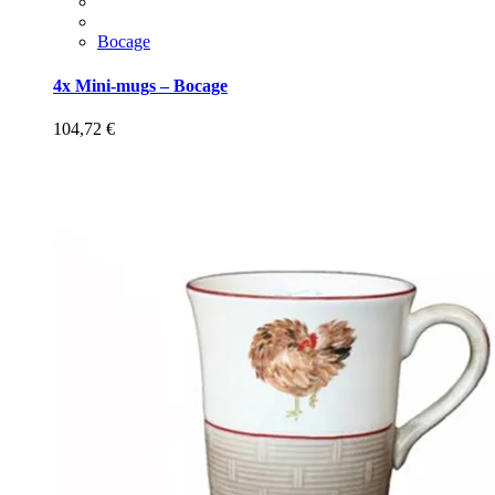
Bocage
4x Mini-mugs – Bocage
104,72
€