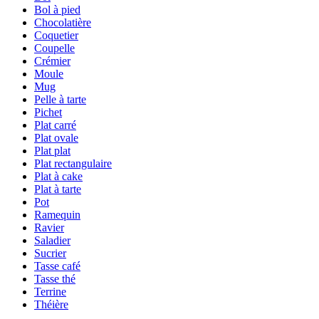
Bol à pied
Chocolatière
Coquetier
Coupelle
Crémier
Moule
Mug
Pelle à tarte
Pichet
Plat carré
Plat ovale
Plat plat
Plat rectangulaire
Plat à cake
Plat à tarte
Pot
Ramequin
Ravier
Saladier
Sucrier
Tasse café
Tasse thé
Terrine
Théière