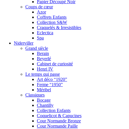
Papier Découpé Noir
Coups de cœur
Azor
Coffrets Enfants
Collection S&W
Craquelés & Irresistibles
Eclectica
Spa
Niderviller
Grand siècle
Berain
Beyerlé
Cabinet de curiosité
Henri IV
Le temps qui passe
Art déco “1920”
Ferme “1950”
Méribel
Classiques
Bocage
Chantilly
Collection Enfants
Coquelicot & Capucines
Cour Normande Bronze
Cour Normande Paille