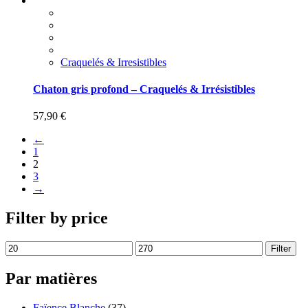
Craquelés & Irresistibles
Chaton gris profond – Craquelés & Irrésistibles
57,90
€
←
1
2
3
→
Filter by price
Filter
Par matières
Faïence Blanche
(37)