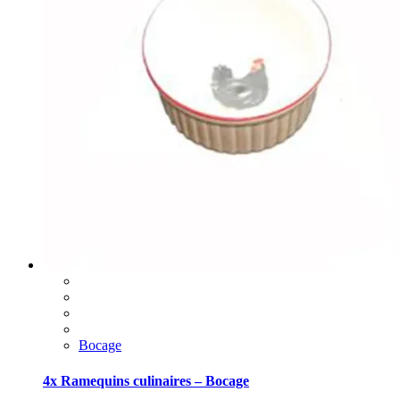
Bocage
4x Ramequins culinaires – Bocage