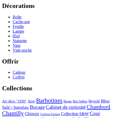
Décorations
Boîte
Cache-pot
Feuille
Lampe
Œuf
Statuette
Vase
Vide-poche
Offrir
Cadeau
Coffret
Collections
Barbotines
Bleu
Art déco "1920"
Azor
Beyerlé
Berain
Best Sellers
Chambord
Bocage
Cabinet de curiosité
Salé / Sanséau
Chantilly
Cour
Chinois
Collection S&W
Coffrets Enfants