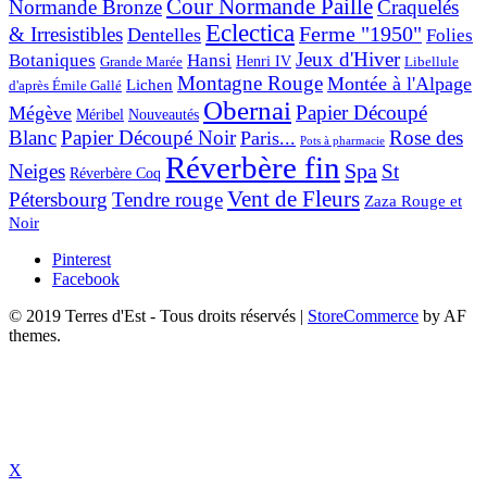
Cour Normande Paille
Normande Bronze
Craquelés
Eclectica
& Irresistibles
Ferme "1950"
Dentelles
Folies
Jeux d'Hiver
Botaniques
Hansi
Grande Marée
Henri IV
Libellule
Montagne Rouge
Montée à l'Alpage
Lichen
d'après Émile Gallé
Obernai
Papier Découpé
Mégève
Nouveautés
Méribel
Blanc
Papier Découpé Noir
Rose des
Paris...
Pots à pharmacie
Réverbère fin
Spa
Neiges
St
Réverbère Coq
Vent de Fleurs
Pétersbourg
Tendre rouge
Zaza Rouge et
Noir
Pinterest
Facebook
© 2019 Terres d'Est - Tous droits réservés
|
StoreCommerce
by AF
themes.
X