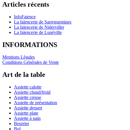
Articles récents
InfoFaience
La faïencerie de Sarreguemines
La faïencerie de Niderviller
La faïencerie de Lunéville
INFORMATIONS
Mentions Légales
Conditions Générales de Vente
Art de la table
Assiette calotte
Assiette chaud/froid
Assiette creuse
Assiette de présentation
Assiette dessert
Assiette plate
Assiette à pain
Beurrier
Bol