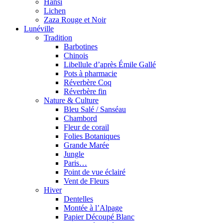
Hansi
Lichen
Zaza Rouge et Noir
Lunéville
Tradition
Barbotines
Chinois
Libellule d’après Émile Gallé
Pots à pharmacie
Réverbère Coq
Réverbère fin
Nature & Culture
Bleu Salé / Sanséau
Chambord
Fleur de corail
Folies Botaniques
Grande Marée
Jungle
Paris…
Point de vue éclairé
Vent de Fleurs
Hiver
Dentelles
Montée à l’Alpage
Papier Découpé Blanc