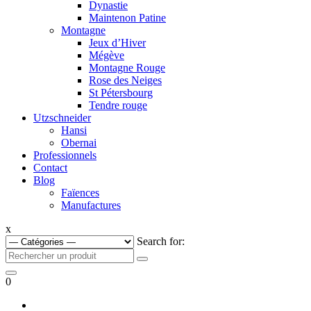
Dynastie
Maintenon Patine
Montagne
Jeux d’Hiver
Mégève
Montagne Rouge
Rose des Neiges
St Pétersbourg
Tendre rouge
Utzschneider
Hansi
Obernai
Professionnels
Contact
Blog
Faïences
Manufactures
x
Search for:
0