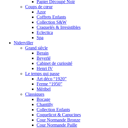
Papier Découpé Noir
Coups de cœur
Azor
Coffrets Enfants
Collection S&W
Craquelés & Irresistibles
Eclectica
Spa
Niderviller
Grand siècle
Berain
Beyerlé
Cabinet de curiosité
Henri IV
Le temps qui passe
Art déco “1920”
Ferme “1950”
Méribel
Classiques
Bocage
Chantilly
Collection Enfants
Coquelicot & Capucines
Cour Normande Bronze
Cour Normande Paille