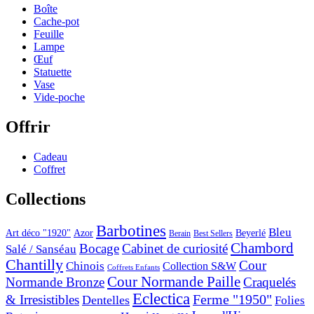
Boîte
Cache-pot
Feuille
Lampe
Œuf
Statuette
Vase
Vide-poche
Offrir
Cadeau
Coffret
Collections
Barbotines
Bleu
Art déco "1920"
Azor
Beyerlé
Berain
Best Sellers
Chambord
Bocage
Cabinet de curiosité
Salé / Sanséau
Chantilly
Cour
Chinois
Collection S&W
Coffrets Enfants
Cour Normande Paille
Normande Bronze
Craquelés
Eclectica
& Irresistibles
Ferme "1950"
Dentelles
Folies