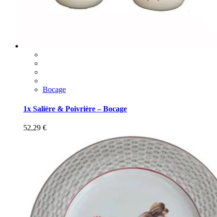
Bocage
1x Salière & Poivrière – Bocage
52,29
€