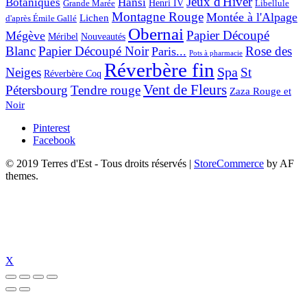
Jeux d'Hiver
Botaniques
Hansi
Grande Marée
Henri IV
Libellule
Montagne Rouge
Montée à l'Alpage
Lichen
d'après Émile Gallé
Obernai
Papier Découpé
Mégève
Nouveautés
Méribel
Blanc
Papier Découpé Noir
Rose des
Paris...
Pots à pharmacie
Réverbère fin
Spa
Neiges
St
Réverbère Coq
Vent de Fleurs
Pétersbourg
Tendre rouge
Zaza Rouge et
Noir
Pinterest
Facebook
© 2019 Terres d'Est - Tous droits réservés
|
StoreCommerce
by AF
themes.
X
 güncel giriş
holiganbet güncel
holiganbet giriş
holiganbet
pulibet güncel g