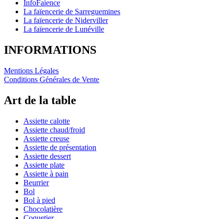
InfoFaience
La faïencerie de Sarreguemines
La faïencerie de Niderviller
La faïencerie de Lunéville
INFORMATIONS
Mentions Légales
Conditions Générales de Vente
Art de la table
Assiette calotte
Assiette chaud/froid
Assiette creuse
Assiette de présentation
Assiette dessert
Assiette plate
Assiette à pain
Beurrier
Bol
Bol à pied
Chocolatière
Coquetier