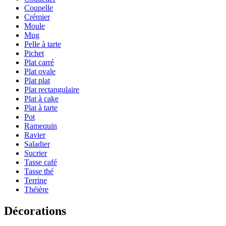
Coupelle
Crémier
Moule
Mug
Pelle à tarte
Pichet
Plat carré
Plat ovale
Plat plat
Plat rectangulaire
Plat à cake
Plat à tarte
Pot
Ramequin
Ravier
Saladier
Sucrier
Tasse café
Tasse thé
Terrine
Théière
Décorations