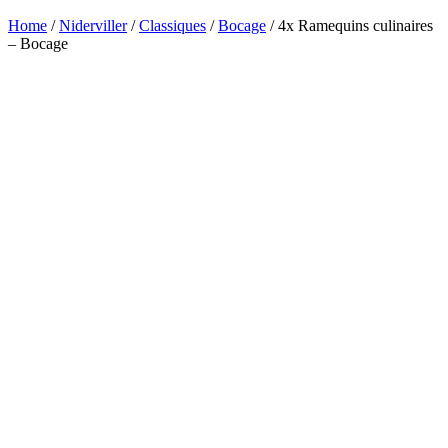
Home
/
Niderviller
/
Classiques
/
Bocage
/ 4x Ramequins culinaires
– Bocage