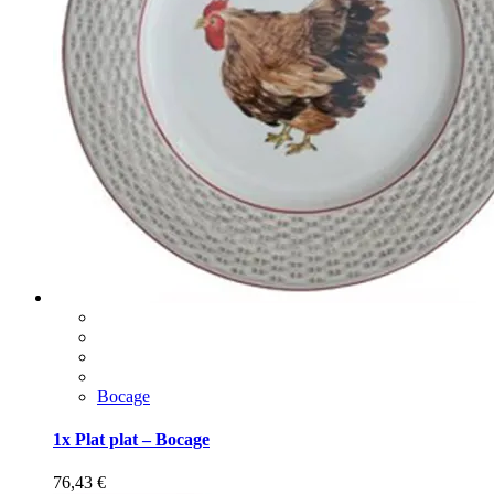
Bocage
1x Plat plat – Bocage
76,43
€