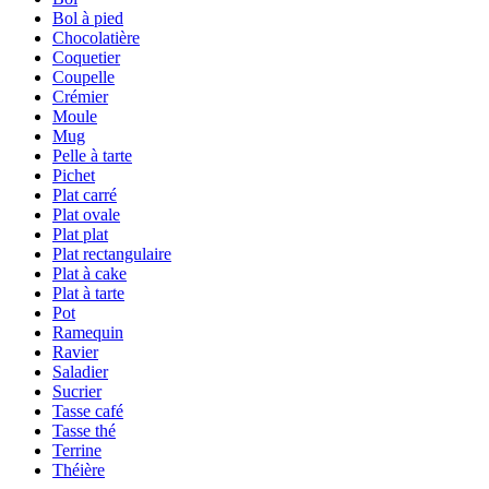
Bol à pied
Chocolatière
Coquetier
Coupelle
Crémier
Moule
Mug
Pelle à tarte
Pichet
Plat carré
Plat ovale
Plat plat
Plat rectangulaire
Plat à cake
Plat à tarte
Pot
Ramequin
Ravier
Saladier
Sucrier
Tasse café
Tasse thé
Terrine
Théière