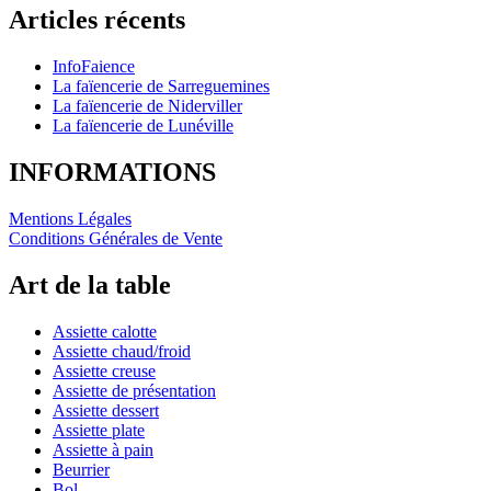
Articles récents
InfoFaience
La faïencerie de Sarreguemines
La faïencerie de Niderviller
La faïencerie de Lunéville
INFORMATIONS
Mentions Légales
Conditions Générales de Vente
Art de la table
Assiette calotte
Assiette chaud/froid
Assiette creuse
Assiette de présentation
Assiette dessert
Assiette plate
Assiette à pain
Beurrier
Bol