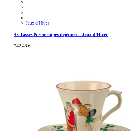
Jeux d'Hiver
4x Tasses & soucoupes déjeuner – Jeux d’Hiver
242,48
€