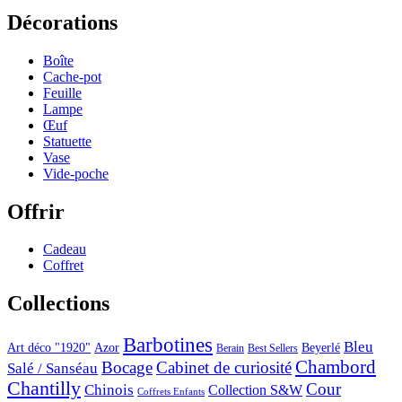
Décorations
Boîte
Cache-pot
Feuille
Lampe
Œuf
Statuette
Vase
Vide-poche
Offrir
Cadeau
Coffret
Collections
Barbotines
Bleu
Art déco "1920"
Azor
Beyerlé
Berain
Best Sellers
Chambord
Bocage
Cabinet de curiosité
Salé / Sanséau
Chantilly
Cour
Chinois
Collection S&W
Coffrets Enfants