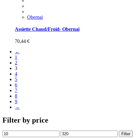
Obernai
Assiette Chaud/Froid- Obernai
70,44
€
←
1
2
3
4
5
6
7
8
9
→
Filter by price
Filter