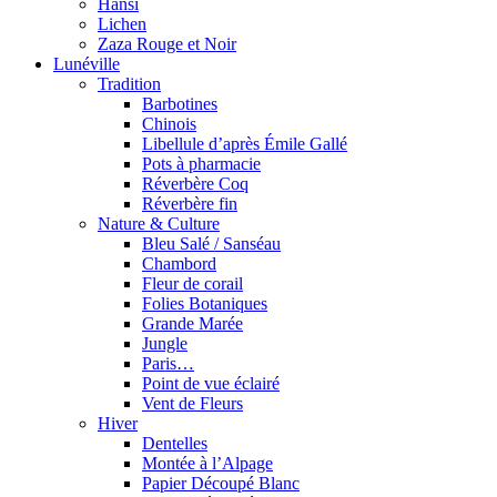
Hansi
Lichen
Zaza Rouge et Noir
Lunéville
Tradition
Barbotines
Chinois
Libellule d’après Émile Gallé
Pots à pharmacie
Réverbère Coq
Réverbère fin
Nature & Culture
Bleu Salé / Sanséau
Chambord
Fleur de corail
Folies Botaniques
Grande Marée
Jungle
Paris…
Point de vue éclairé
Vent de Fleurs
Hiver
Dentelles
Montée à l’Alpage
Papier Découpé Blanc