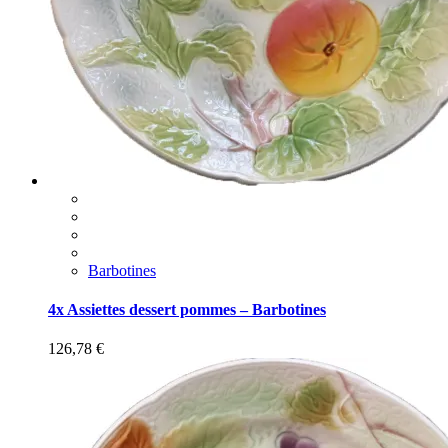
Barbotines
4x Assiettes dessert pommes – Barbotines
126,78
€