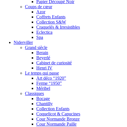
Papier Découpé Noir
Coups de cœur
Azor
Coffrets Enfants
Collection S&W
Craquelés & Irresistibles
Eclectica
Spa
Niderviller
Grand siècle
Berain
Beyerlé
Cabinet de curiosité
Henri IV
Le temps qui passe
Art déco “1920”
Ferme “1950”
Méribel
Classiques
Bocage
Chantilly
Collection Enfants
Coquelicot & Capucines
Cour Normande Bronze
Cour Normande Paille