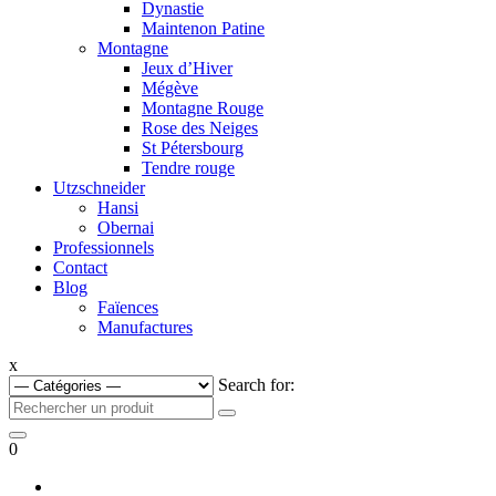
Dynastie
Maintenon Patine
Montagne
Jeux d’Hiver
Mégève
Montagne Rouge
Rose des Neiges
St Pétersbourg
Tendre rouge
Utzschneider
Hansi
Obernai
Professionnels
Contact
Blog
Faïences
Manufactures
x
Search for:
0