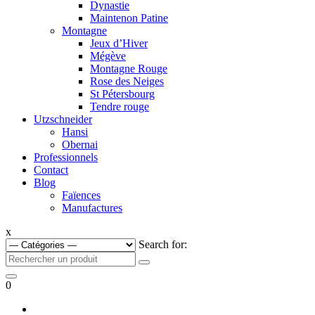
Dynastie
Maintenon Patine
Montagne
Jeux d’Hiver
Mégève
Montagne Rouge
Rose des Neiges
St Pétersbourg
Tendre rouge
Utzschneider
Hansi
Obernai
Professionnels
Contact
Blog
Faïences
Manufactures
x
Search for:
0