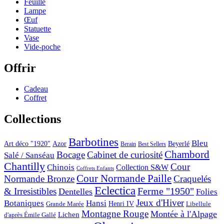
Feuille
Lampe
Œuf
Statuette
Vase
Vide-poche
Offrir
Cadeau
Coffret
Collections
Barbotines
Bleu
Art déco "1920"
Azor
Beyerlé
Berain
Best Sellers
Chambord
Bocage
Cabinet de curiosité
Salé / Sanséau
Chantilly
Cour
Chinois
Collection S&W
Coffrets Enfants
Cour Normande Paille
Normande Bronze
Craquelés
Eclectica
& Irresistibles
Ferme "1950"
Dentelles
Folies
Jeux d'Hiver
Botaniques
Hansi
Grande Marée
Henri IV
Libellule
Montagne Rouge
Montée à l'Alpage
Lichen
d'après Émile Gallé