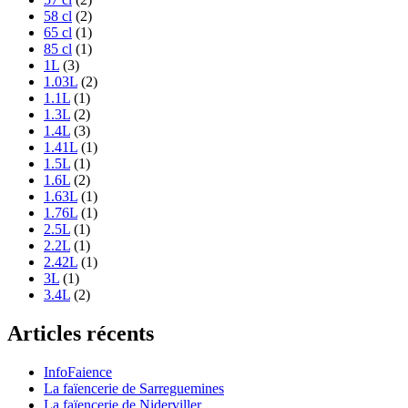
58 cl
(2)
65 cl
(1)
85 cl
(1)
1L
(3)
1.03L
(2)
1.1L
(1)
1.3L
(2)
1.4L
(3)
1.41L
(1)
1.5L
(1)
1.6L
(2)
1.63L
(1)
1.76L
(1)
2.5L
(1)
2.2L
(1)
2.42L
(1)
3L
(1)
3.4L
(2)
Articles récents
InfoFaience
La faïencerie de Sarreguemines
La faïencerie de Niderviller