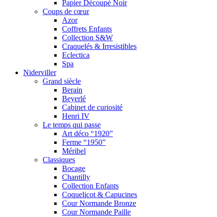
Papier Découpé Noir
Coups de cœur
Azor
Coffrets Enfants
Collection S&W
Craquelés & Irresistibles
Eclectica
Spa
Niderviller
Grand siècle
Berain
Beyerlé
Cabinet de curiosité
Henri IV
Le temps qui passe
Art déco “1920”
Ferme “1950”
Méribel
Classiques
Bocage
Chantilly
Collection Enfants
Coquelicot & Capucines
Cour Normande Bronze
Cour Normande Paille