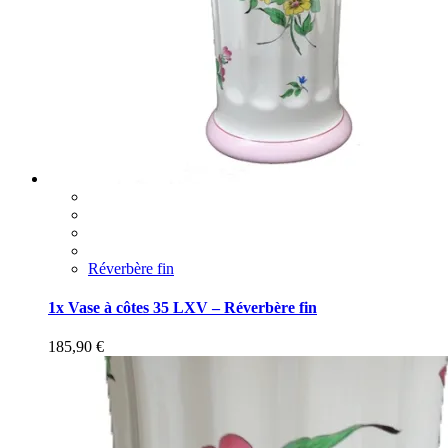
Réverbère fin
1x Vase à côtes 35 LXV – Réverbère fin
185,90
€