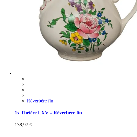
Réverbère fin
1x Théière LXV – Réverbère fin
138,97
€