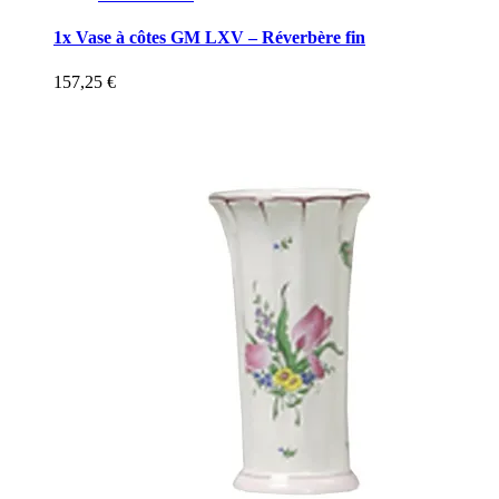
1x Vase à côtes GM LXV – Réverbère fin
157,25
€