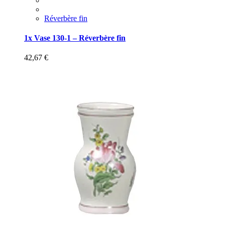
Réverbère fin
1x Vase 130-1 – Réverbère fin
42,67
€