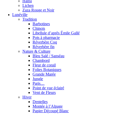
Hansi
Lichen
Zaza Rouge et Noir
Lunéville
Tradition
Barbotines
Chinois
Libellule d’après Émile Gallé
Pots à pharmacie
Réverbère Coq
Réverbère fin
Nature & Culture
Bleu Salé / Sanséau
Chambord
Fleur de corail
Folies Botaniques
Grande Marée
Jungle
Paris…
Point de vue éclairé
Vent de Fleurs
Hiver
Dentelles
Montée à l’Alpage
Papier Découpé Blanc