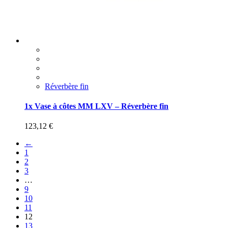
Réverbère fin
1x Vase à côtes MM LXV – Réverbère fin
123,12
€
←
1
2
3
…
9
10
11
12
13