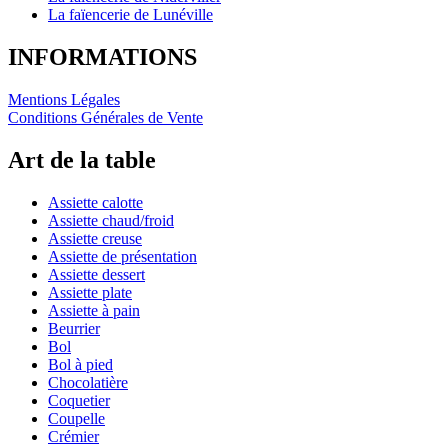
La faïencerie de Lunéville
INFORMATIONS
Mentions Légales
Conditions Générales de Vente
Art de la table
Assiette calotte
Assiette chaud/froid
Assiette creuse
Assiette de présentation
Assiette dessert
Assiette plate
Assiette à pain
Beurrier
Bol
Bol à pied
Chocolatière
Coquetier
Coupelle
Crémier