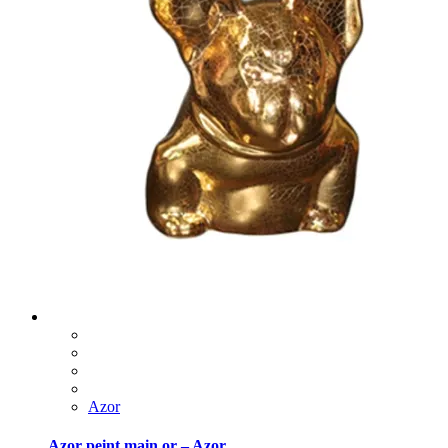
Azor
Azor peint main or – Azor