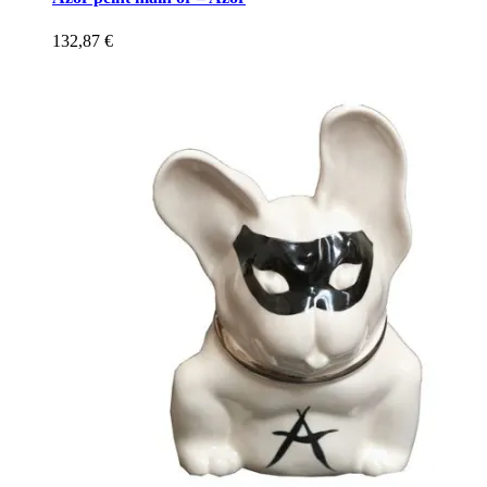
132,87
€