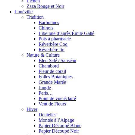
Lichen
Zaza Rouge et Noir
Lunéville
Tradition
Barbotines
Chinois
Libellule d’après Émile Gallé
Pots à pharmacie
Réverbère Coq
Réverbère fin
Nature & Culture
Bleu Salé / Sanséau
Chambord
Fleur de corail
Folies Botaniques
Grande Marée
Jungle
Paris…
Point de vue éclairé
Vent de Fleurs
Hiver
Dentelles
Montée à l’Alpage
Papier Découpé Blanc
Papier Découpé Noir