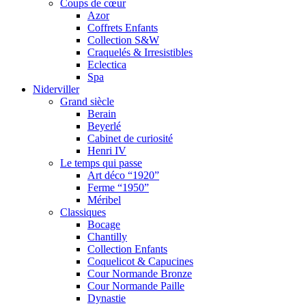
Coups de cœur
Azor
Coffrets Enfants
Collection S&W
Craquelés & Irresistibles
Eclectica
Spa
Niderviller
Grand siècle
Berain
Beyerlé
Cabinet de curiosité
Henri IV
Le temps qui passe
Art déco “1920”
Ferme “1950”
Méribel
Classiques
Bocage
Chantilly
Collection Enfants
Coquelicot & Capucines
Cour Normande Bronze
Cour Normande Paille
Dynastie