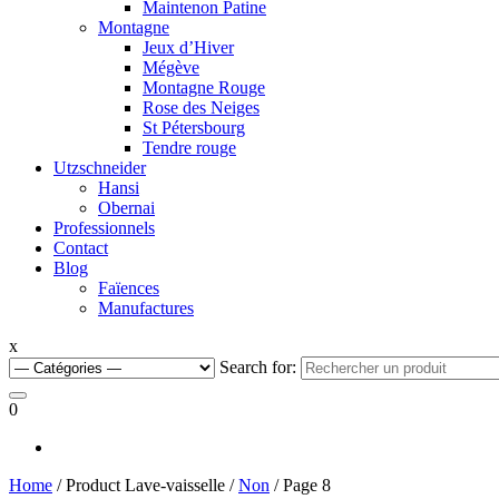
Maintenon Patine
Montagne
Jeux d’Hiver
Mégève
Montagne Rouge
Rose des Neiges
St Pétersbourg
Tendre rouge
Utzschneider
Hansi
Obernai
Professionnels
Contact
Blog
Faïences
Manufactures
x
Search for:
0
Home
/ Product Lave-vaisselle /
Non
/ Page 8