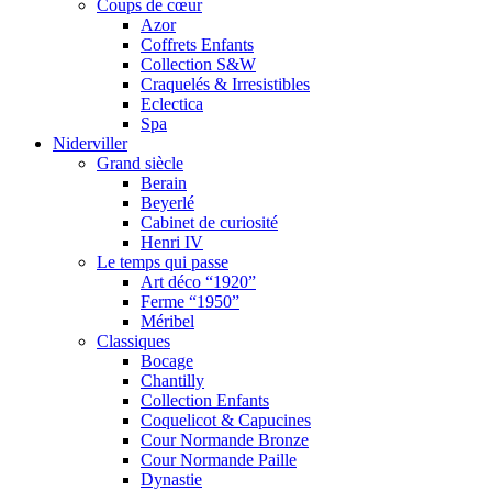
Coups de cœur
Azor
Coffrets Enfants
Collection S&W
Craquelés & Irresistibles
Eclectica
Spa
Niderviller
Grand siècle
Berain
Beyerlé
Cabinet de curiosité
Henri IV
Le temps qui passe
Art déco “1920”
Ferme “1950”
Méribel
Classiques
Bocage
Chantilly
Collection Enfants
Coquelicot & Capucines
Cour Normande Bronze
Cour Normande Paille
Dynastie