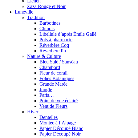
Lichen
Zaza Rouge et Noir
Lunéville
Tradition
Barbotines
Chinois
Libellule d’après Émile Gallé
Pots à pharmacie
Réverbère Coq
Réverbère fin
Nature & Culture
Bleu Salé / Sanséau
Chambord
Fleur de corail
Folies Botaniques
Grande Marée
Jungle
Paris…
Point de vue éclairé
Vent de Fleurs
Hiver
Dentelles
Montée à l’Alpage
Papier Découpé Blanc
Papier Découpé Noir