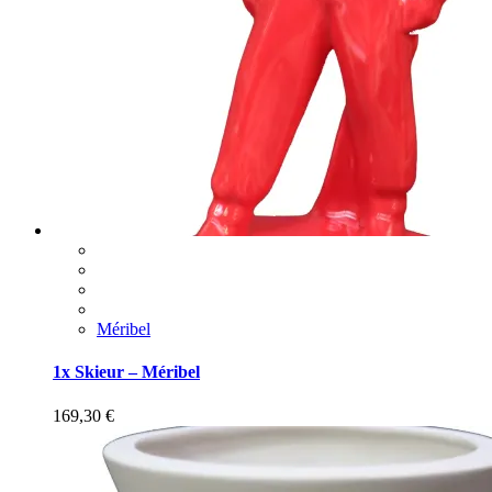
Méribel
1x Skieur – Méribel
169,30
€