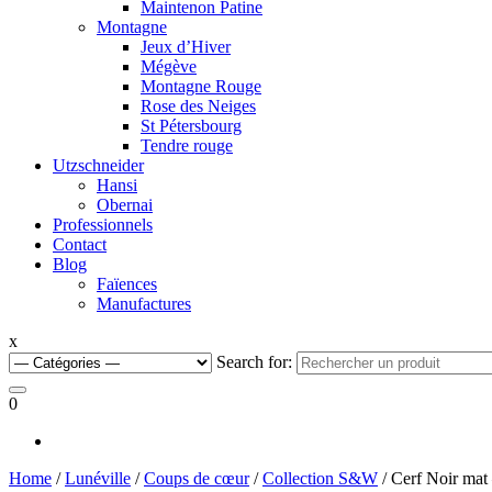
Maintenon Patine
Montagne
Jeux d’Hiver
Mégève
Montagne Rouge
Rose des Neiges
St Pétersbourg
Tendre rouge
Utzschneider
Hansi
Obernai
Professionnels
Contact
Blog
Faïences
Manufactures
x
Search for:
0
Home
/
Lunéville
/
Coups de cœur
/
Collection S&W
/ Cerf Noir mat