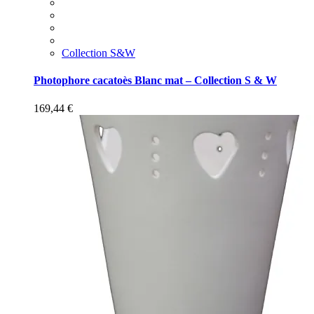
Collection S&W
Photophore cacatoès Blanc mat – Collection S & W
169,44
€