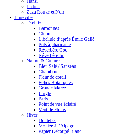
Hansi
Lichen
Zaza Rouge et Noir
Lunéville
Tradition
Barbotines
Chinois
Libellule d’après Émile Gallé
Pots à pharmacie
Réverbère Coq
Réverbère fin
Nature & Culture
Bleu Salé / Sanséau
Chambord
Fleur de corail
Folies Botaniques
Grande Marée
Jungle
Paris…
Point de vue éclairé
Vent de Fleurs
Hiver
Dentelles
Montée à l’Alpage
Papier Découpé Blanc