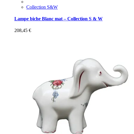
Collection S&W
Lampe biche Blanc mat – Collection S & W
208,45
€