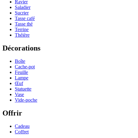
Ravier
Saladier
Sucrier
Tasse café
Tasse thé
Terrine
Théière
Décorations
Boîte
Cache-pot
Feuille
Lampe
Œuf
Statuette
Vase
Vide-poche
Offrir
Cadeau
Coffret