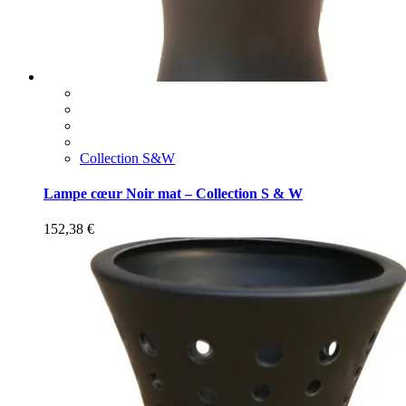
Collection S&W
Lampe cœur Noir mat – Collection S & W
152,38
€