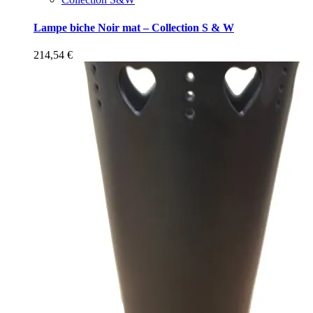
Lampe biche Noir mat – Collection S & W
214,54
€