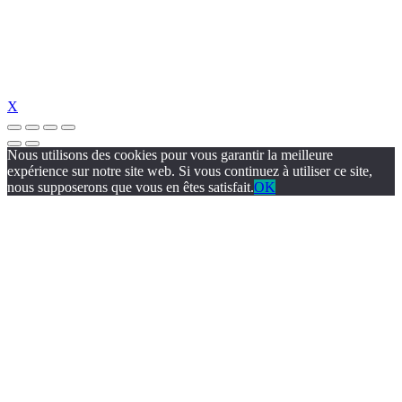
X
Nous utilisons des cookies pour vous garantir la meilleure
expérience sur notre site web. Si vous continuez à utiliser ce site,
nous supposerons que vous en êtes satisfait.
OK
ncel giriş
holiganbet güncel
holiganbet giriş
holiganbet
pulibet güncel giri