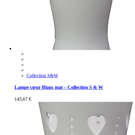
Collection S&W
Lampe cœur Blanc mat – Collection S & W
145,67
€