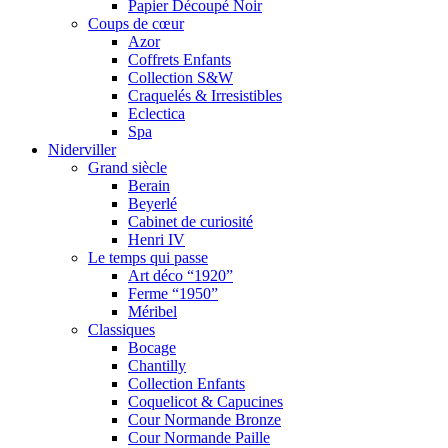
Papier Découpé Noir
Coups de cœur
Azor
Coffrets Enfants
Collection S&W
Craquelés & Irresistibles
Eclectica
Spa
Niderviller
Grand siècle
Berain
Beyerlé
Cabinet de curiosité
Henri IV
Le temps qui passe
Art déco “1920”
Ferme “1950”
Méribel
Classiques
Bocage
Chantilly
Collection Enfants
Coquelicot & Capucines
Cour Normande Bronze
Cour Normande Paille