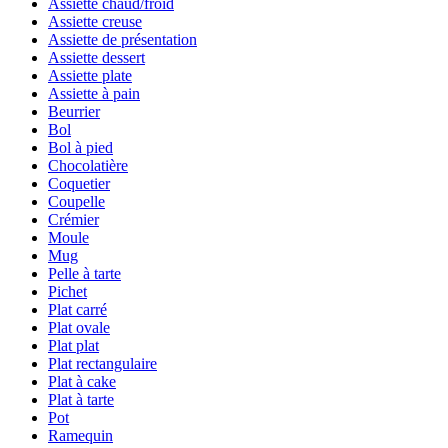
Assiette chaud/froid
Assiette creuse
Assiette de présentation
Assiette dessert
Assiette plate
Assiette à pain
Beurrier
Bol
Bol à pied
Chocolatière
Coquetier
Coupelle
Crémier
Moule
Mug
Pelle à tarte
Pichet
Plat carré
Plat ovale
Plat plat
Plat rectangulaire
Plat à cake
Plat à tarte
Pot
Ramequin