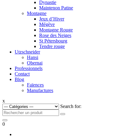
Dynastie
Maintenon Patine
Montagne
Jeux d’Hiver
Mégève
Montagne Rouge
Rose des Neiges
St Pétersbourg
Tendre rouge
Utzschneider
Hansi
Obernai
Professionnels
Contact
Blog
Faïences
Manufactures
x
Search for:
0