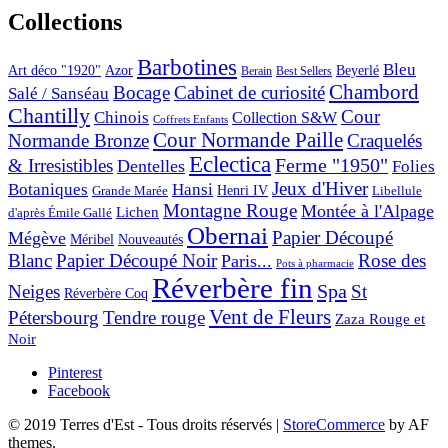
Collections
Barbotines
Bleu
Art déco "1920"
Azor
Beyerlé
Berain
Best Sellers
Chambord
Bocage
Cabinet de curiosité
Salé / Sanséau
Chantilly
Cour
Chinois
Collection S&W
Coffrets Enfants
Cour Normande Paille
Normande Bronze
Craquelés
Eclectica
& Irresistibles
Ferme "1950"
Dentelles
Folies
Jeux d'Hiver
Botaniques
Hansi
Grande Marée
Henri IV
Libellule
Montagne Rouge
Montée à l'Alpage
Lichen
d'après Émile Gallé
Obernai
Papier Découpé
Mégève
Nouveautés
Méribel
Blanc
Papier Découpé Noir
Rose des
Paris...
Pots à pharmacie
Réverbère fin
Spa
Neiges
St
Réverbère Coq
Vent de Fleurs
Pétersbourg
Tendre rouge
Zaza Rouge et
Noir
Pinterest
Facebook
© 2019 Terres d'Est - Tous droits réservés
|
StoreCommerce
by AF
themes.