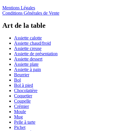
Mentions Légales
Conditions Générales de Vente
Art de la table
Assiette calotte
Assiette chaud/froid
Assiette creuse
Assiette de présentation
Assiette dessert
Assiette plate
Assiette à pain
Beurrier
Bol
Bol à pied
Chocolatière
Coquetier
Coupelle
Crémier
Moule
Mug
Pelle à tarte
Pichet