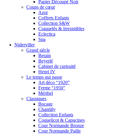
Papier Découpé Noir
Coups de cœur
Azor
Coffrets Enfants
Collection S&W
Craquelés & Irresistibles
Eclectica
Spa
Niderviller
Grand siècle
Berain
Beyerlé
Cabinet de curiosité
Henri IV
Le temps qui passe
Art déco “1920”
Ferme “1950”
Méribel
Classiques
Bocage
Chantilly
Collection Enfants
Coquelicot & Capucines
Cour Normande Bronze
Cour Normande Paille