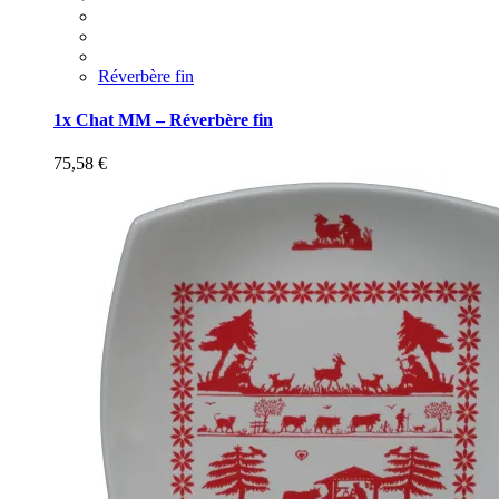
Réverbère fin
1x Chat MM – Réverbère fin
75,58
€