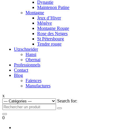
Dynastie
Maintenon Patine
Montagne
Jeux d’Hiver
Mégève
Montagne Rouge
Rose des Neiges
St Pétersbourg
Tendre rouge
Utzschneider
Hansi
Obernai
Professionnels
Contact
Blog
Faïences
Manufactures
x
Search for:
0