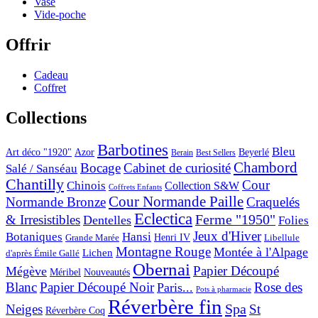
Vase
Vide-poche
Offrir
Cadeau
Coffret
Collections
Barbotines
Bleu
Art déco "1920"
Azor
Beyerlé
Berain
Best Sellers
Chambord
Bocage
Cabinet de curiosité
Salé / Sanséau
Chantilly
Cour
Chinois
Collection S&W
Coffrets Enfants
Cour Normande Paille
Normande Bronze
Craquelés
Eclectica
& Irresistibles
Ferme "1950"
Dentelles
Folies
Jeux d'Hiver
Botaniques
Hansi
Grande Marée
Henri IV
Libellule
Montagne Rouge
Montée à l'Alpage
Lichen
d'après Émile Gallé
Obernai
Papier Découpé
Mégève
Nouveautés
Méribel
Blanc
Papier Découpé Noir
Rose des
Paris...
Pots à pharmacie
Réverbère fin
Spa
Neiges
St
Réverbère Coq