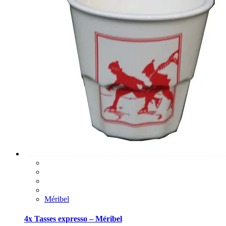
Méribel
4x Tasses expresso – Méribel