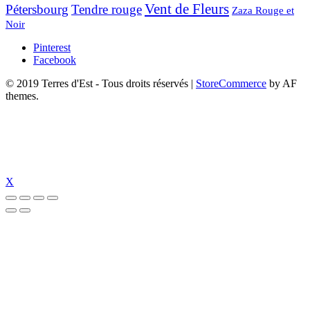
Vent de Fleurs
Pétersbourg
Tendre rouge
Zaza Rouge et
Noir
Pinterest
Facebook
© 2019 Terres d'Est - Tous droits réservés
|
StoreCommerce
by AF
themes.
X
ibet güncel giriş
pulibet güncel
pulibet giriş
pulibet
tümbet güncel giriş
tüm