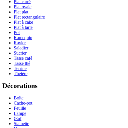
Plat carré
Plat ovale
Plat plat
Plat rectangulaire
Plat à cake
Plat à tarte
Pot
Ramequin
Ravier
Saladier
Sucrier
Tasse café
Tasse thé
Terrine
Théière
Décorations
Boîte
Cache-pot
Feuille
Lampe
Œuf
Statuette