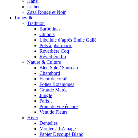
Hansi
Lichen
Zaza Rouge et Noir
Lunéville
Tradition
Barbotines
Chinois
Libellule d’après Émile Gallé
Pots à pharmacie
Réverbère Coq
Réverbère fin
Nature & Culture
Bleu Salé / Sanséau
Chambord
Fleur de corail
Folies Botaniques
Grande Marée
Jungle
Paris…
Point de vue éclairé
Vent de Fleurs
Hiver
Dentelles
Montée à l’Alpage
Papier Découpé Blanc