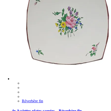
Réverbère fin
4x Assiettes plates carrées – Réverbère fin