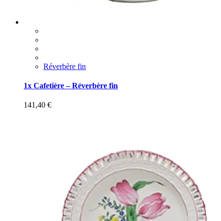
Réverbère fin
1x Cafetière – Réverbère fin
141,40
€