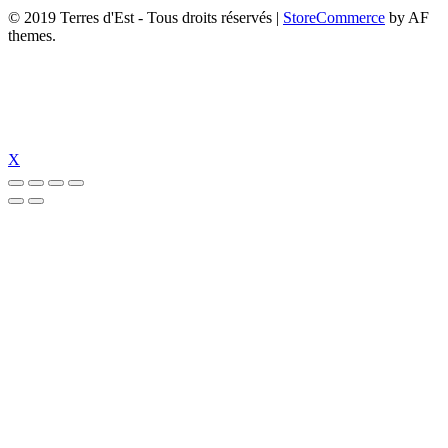
© 2019 Terres d'Est - Tous droits réservés
|
StoreCommerce
by AF
themes.
X
et güncel giriş
holiganbet güncel
holiganbet giriş
holiganbet
pulibet güncel