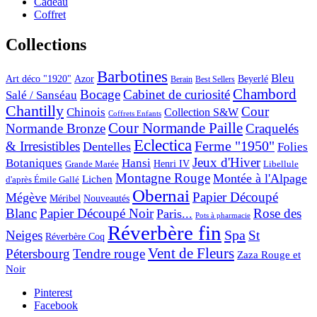
Cadeau
Coffret
Collections
Barbotines
Bleu
Art déco "1920"
Azor
Beyerlé
Berain
Best Sellers
Chambord
Bocage
Cabinet de curiosité
Salé / Sanséau
Chantilly
Cour
Chinois
Collection S&W
Coffrets Enfants
Cour Normande Paille
Normande Bronze
Craquelés
Eclectica
& Irresistibles
Ferme "1950"
Dentelles
Folies
Jeux d'Hiver
Botaniques
Hansi
Grande Marée
Henri IV
Libellule
Montagne Rouge
Montée à l'Alpage
Lichen
d'après Émile Gallé
Obernai
Papier Découpé
Mégève
Nouveautés
Méribel
Blanc
Papier Découpé Noir
Rose des
Paris...
Pots à pharmacie
Réverbère fin
Spa
Neiges
St
Réverbère Coq
Vent de Fleurs
Pétersbourg
Tendre rouge
Zaza Rouge et
Noir
Pinterest
Facebook