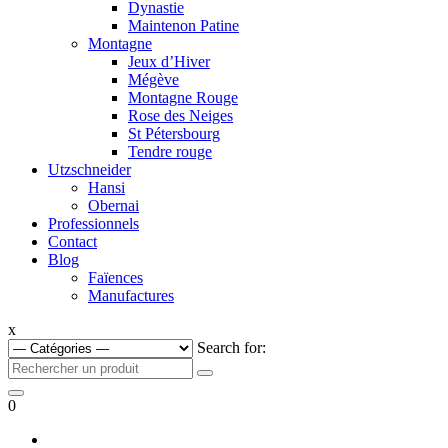
Dynastie
Maintenon Patine
Montagne
Jeux d’Hiver
Mégève
Montagne Rouge
Rose des Neiges
St Pétersbourg
Tendre rouge
Utzschneider
Hansi
Obernai
Professionnels
Contact
Blog
Faïences
Manufactures
x
Search for:
0