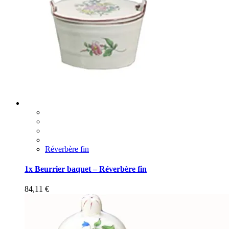
Réverbère fin
1x Beurrier baquet – Réverbère fin
84,11
€