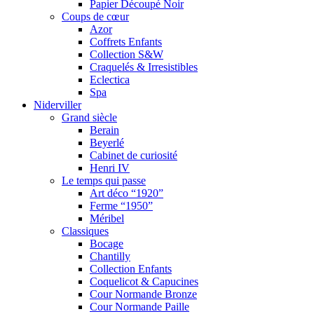
Papier Découpé Noir
Coups de cœur
Azor
Coffrets Enfants
Collection S&W
Craquelés & Irresistibles
Eclectica
Spa
Niderviller
Grand siècle
Berain
Beyerlé
Cabinet de curiosité
Henri IV
Le temps qui passe
Art déco “1920”
Ferme “1950”
Méribel
Classiques
Bocage
Chantilly
Collection Enfants
Coquelicot & Capucines
Cour Normande Bronze
Cour Normande Paille