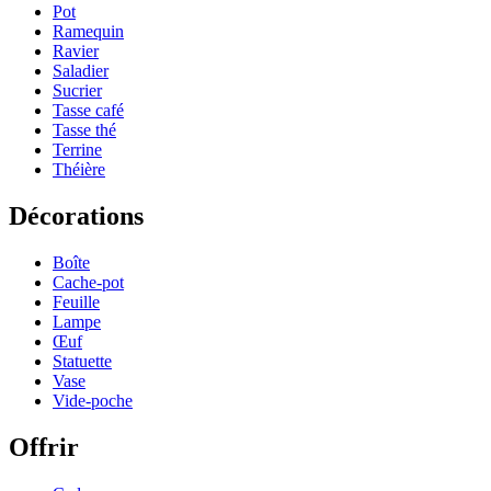
Pot
Ramequin
Ravier
Saladier
Sucrier
Tasse café
Tasse thé
Terrine
Théière
Décorations
Boîte
Cache-pot
Feuille
Lampe
Œuf
Statuette
Vase
Vide-poche
Offrir