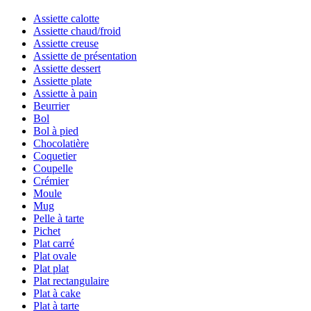
Assiette calotte
Assiette chaud/froid
Assiette creuse
Assiette de présentation
Assiette dessert
Assiette plate
Assiette à pain
Beurrier
Bol
Bol à pied
Chocolatière
Coquetier
Coupelle
Crémier
Moule
Mug
Pelle à tarte
Pichet
Plat carré
Plat ovale
Plat plat
Plat rectangulaire
Plat à cake
Plat à tarte