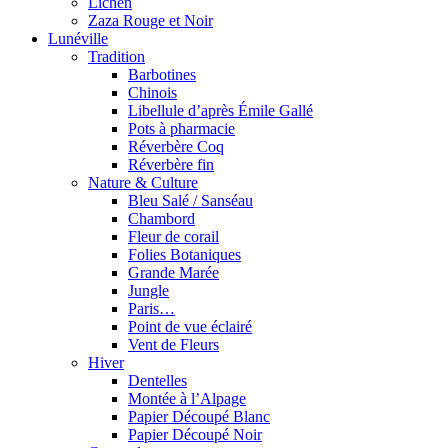
Lichen
Zaza Rouge et Noir
Lunéville
Tradition
Barbotines
Chinois
Libellule d’après Émile Gallé
Pots à pharmacie
Réverbère Coq
Réverbère fin
Nature & Culture
Bleu Salé / Sanséau
Chambord
Fleur de corail
Folies Botaniques
Grande Marée
Jungle
Paris…
Point de vue éclairé
Vent de Fleurs
Hiver
Dentelles
Montée à l’Alpage
Papier Découpé Blanc
Papier Découpé Noir