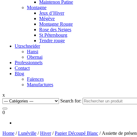
Maintenon Patine
Montagne
Jeux d’Hiver
Mégève
Montagne Rouge
Rose des Neiges
St Pétersbourg
Tendre rouge
Utzschneider
Hansi
Obernai
Professionnels
Contact
Blog
Faïences
Manufactures
x
Search for:
0
Home
/
Lunéville
/
Hiver
/
Papier Découpé Blanc
/ Assiette de prése