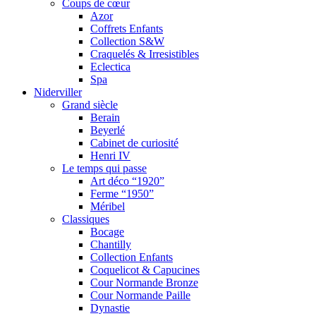
Coups de cœur
Azor
Coffrets Enfants
Collection S&W
Craquelés & Irresistibles
Eclectica
Spa
Niderviller
Grand siècle
Berain
Beyerlé
Cabinet de curiosité
Henri IV
Le temps qui passe
Art déco “1920”
Ferme “1950”
Méribel
Classiques
Bocage
Chantilly
Collection Enfants
Coquelicot & Capucines
Cour Normande Bronze
Cour Normande Paille
Dynastie