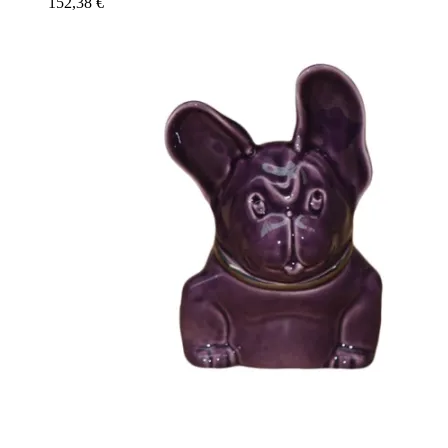
152,38
€