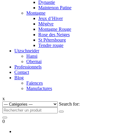
Dynastie
Maintenon Patine
Montagne
Jeux d’Hiver
Mégève
Montagne Rouge
Rose des Neiges
St Pétersbourg
Tendre rouge
Utzschneider
Hansi
Obernai
Professionnels
Contact
Blog
Faïences
Manufactures
x
Search for:
0