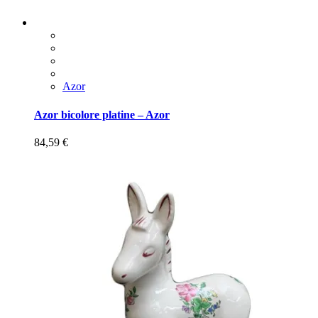
Azor
Azor bicolore platine – Azor
84,59
€