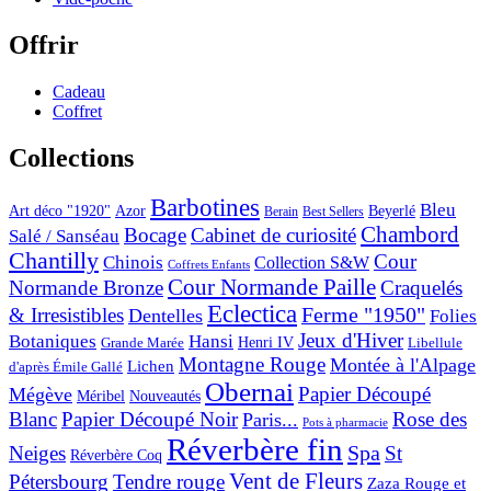
Offrir
Cadeau
Coffret
Collections
Barbotines
Bleu
Art déco "1920"
Azor
Beyerlé
Berain
Best Sellers
Chambord
Bocage
Cabinet de curiosité
Salé / Sanséau
Chantilly
Cour
Chinois
Collection S&W
Coffrets Enfants
Cour Normande Paille
Normande Bronze
Craquelés
Eclectica
& Irresistibles
Ferme "1950"
Dentelles
Folies
Jeux d'Hiver
Botaniques
Hansi
Grande Marée
Henri IV
Libellule
Montagne Rouge
Montée à l'Alpage
Lichen
d'après Émile Gallé
Obernai
Papier Découpé
Mégève
Nouveautés
Méribel
Blanc
Papier Découpé Noir
Rose des
Paris...
Pots à pharmacie
Réverbère fin
Spa
Neiges
St
Réverbère Coq
Vent de Fleurs
Pétersbourg
Tendre rouge
Zaza Rouge et