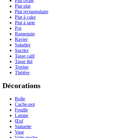
Plat ovale
Plat plat
Plat rectangulaire
Plat à cake
Plat à tarte
Pot
Ramequin
Ravier
Saladier
Sucrier
Tasse café
Tasse thé
Terrine
Théière
Décorations
Boîte
Cache-pot
Feuille
Lampe
Œuf
Statuette
Vase
Vide-poche