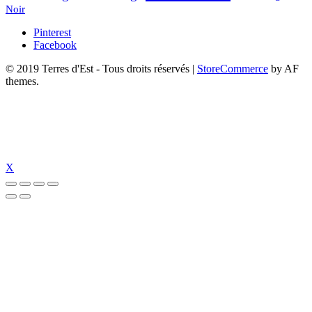
Noir
Pinterest
Facebook
© 2019 Terres d'Est - Tous droits réservés
|
StoreCommerce
by AF
themes.
X
el
jojobet giriş
jojobet
jojobet giriş
jojobet
pulibet giriş
pulibet
betebet giriş
b