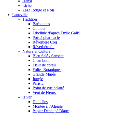
Hansi
Lichen
Zaza Rouge et Noir
Lunéville
Tradition
Barbotines
Chinois
Libellule d’après Émile Gallé
Pots à pharmacie
Réverbère Coq
Réverbère fin
Nature & Culture
Bleu Salé / Sanséau
Chambord
Fleur de corail
Folies Botaniques
Grande Marée
Jungle
Paris…
Point de vue éclairé
Vent de Fleurs
Hiver
Dentelles
Montée à l’Alpage
Papier Découpé Blanc