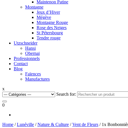
Maintenon Patine
Montagne
Jeux d’Hiver
Mégève
Montagne Rouge
Rose des Neiges
St Pétersbourg
Tendre rouge
Utzschneider
Hansi
Obernai
Professionnels
Contact
Blog
Faïences
Manufactures
x
Search for:
0
Home
/
Lunéville
/
Nature & Culture
/
Vent de Fleurs
/ 1x Bonbonnièr