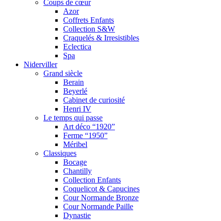
Coups de cœur
Azor
Coffrets Enfants
Collection S&W
Craquelés & Irresistibles
Eclectica
Spa
Niderviller
Grand siècle
Berain
Beyerlé
Cabinet de curiosité
Henri IV
Le temps qui passe
Art déco “1920”
Ferme “1950”
Méribel
Classiques
Bocage
Chantilly
Collection Enfants
Coquelicot & Capucines
Cour Normande Bronze
Cour Normande Paille
Dynastie