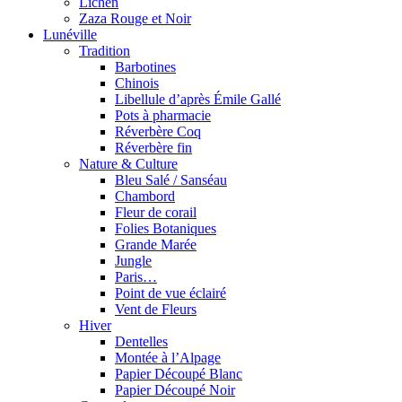
Lichen
Zaza Rouge et Noir
Lunéville
Tradition
Barbotines
Chinois
Libellule d’après Émile Gallé
Pots à pharmacie
Réverbère Coq
Réverbère fin
Nature & Culture
Bleu Salé / Sanséau
Chambord
Fleur de corail
Folies Botaniques
Grande Marée
Jungle
Paris…
Point de vue éclairé
Vent de Fleurs
Hiver
Dentelles
Montée à l’Alpage
Papier Découpé Blanc
Papier Découpé Noir