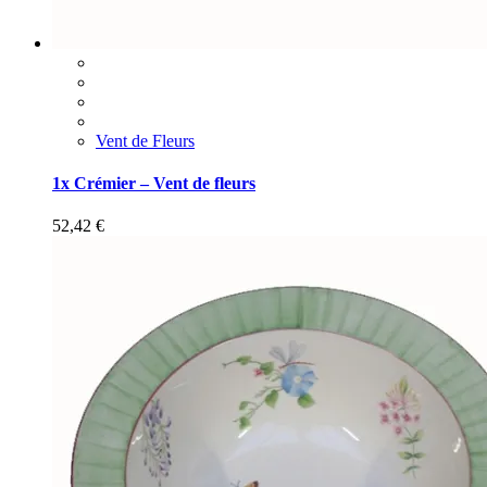
Vent de Fleurs
1x Crémier – Vent de fleurs
52,42
€