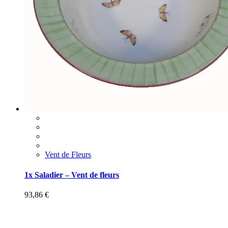
Vent de Fleurs
1x Saladier – Vent de fleurs
93,86
€