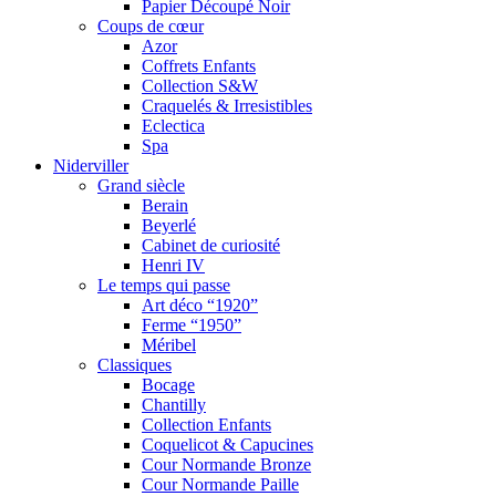
Papier Découpé Noir
Coups de cœur
Azor
Coffrets Enfants
Collection S&W
Craquelés & Irresistibles
Eclectica
Spa
Niderviller
Grand siècle
Berain
Beyerlé
Cabinet de curiosité
Henri IV
Le temps qui passe
Art déco “1920”
Ferme “1950”
Méribel
Classiques
Bocage
Chantilly
Collection Enfants
Coquelicot & Capucines
Cour Normande Bronze
Cour Normande Paille