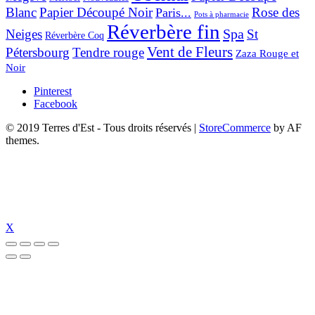
Blanc
Papier Découpé Noir
Rose des
Paris...
Pots à pharmacie
Réverbère fin
Spa
Neiges
St
Réverbère Coq
Vent de Fleurs
Pétersbourg
Tendre rouge
Zaza Rouge et
Noir
Pinterest
Facebook
© 2019 Terres d'Est - Tous droits réservés
|
StoreCommerce
by AF
themes.
X
riş
jojobet güncel
jojobet giriş
jojobet
holiganbet güncel giriş
holiganbet g