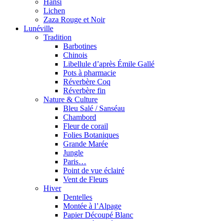
Hansi
Lichen
Zaza Rouge et Noir
Lunéville
Tradition
Barbotines
Chinois
Libellule d’après Émile Gallé
Pots à pharmacie
Réverbère Coq
Réverbère fin
Nature & Culture
Bleu Salé / Sanséau
Chambord
Fleur de corail
Folies Botaniques
Grande Marée
Jungle
Paris…
Point de vue éclairé
Vent de Fleurs
Hiver
Dentelles
Montée à l’Alpage
Papier Découpé Blanc