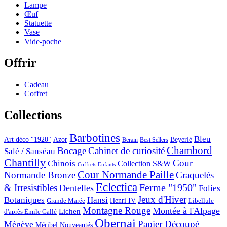
Lampe
Œuf
Statuette
Vase
Vide-poche
Offrir
Cadeau
Coffret
Collections
Barbotines
Bleu
Art déco "1920"
Azor
Beyerlé
Berain
Best Sellers
Chambord
Bocage
Cabinet de curiosité
Salé / Sanséau
Chantilly
Cour
Chinois
Collection S&W
Coffrets Enfants
Cour Normande Paille
Normande Bronze
Craquelés
Eclectica
& Irresistibles
Ferme "1950"
Dentelles
Folies
Jeux d'Hiver
Botaniques
Hansi
Grande Marée
Henri IV
Libellule
Montagne Rouge
Montée à l'Alpage
Lichen
d'après Émile Gallé
Obernai
Papier Découpé
Mégève
Nouveautés
Méribel