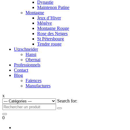
Dynastie
Maintenon Patine
Montagne
Jeux d’Hiver
Mégève
Montagne Rouge
Rose des Neiges
St Pétersbourg
Tendre rouge
Utzschneider
Hansi
Obernai
Professionnels
Contact
Blog
Faïences
Manufactures
x
Search for:
0