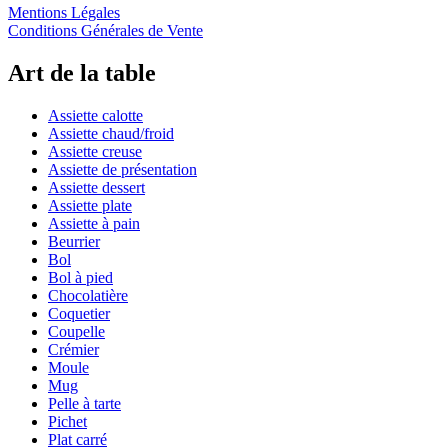
Mentions Légales
Conditions Générales de Vente
Art de la table
Assiette calotte
Assiette chaud/froid
Assiette creuse
Assiette de présentation
Assiette dessert
Assiette plate
Assiette à pain
Beurrier
Bol
Bol à pied
Chocolatière
Coquetier
Coupelle
Crémier
Moule
Mug
Pelle à tarte
Pichet
Plat carré