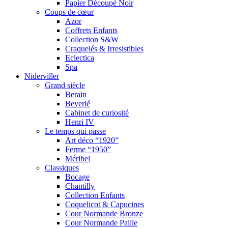
Papier Découpé Noir
Coups de cœur
Azor
Coffrets Enfants
Collection S&W
Craquelés & Irresistibles
Eclectica
Spa
Niderviller
Grand siècle
Berain
Beyerlé
Cabinet de curiosité
Henri IV
Le temps qui passe
Art déco “1920”
Ferme “1950”
Méribel
Classiques
Bocage
Chantilly
Collection Enfants
Coquelicot & Capucines
Cour Normande Bronze
Cour Normande Paille