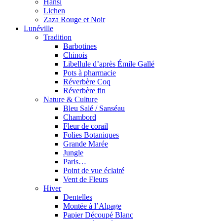
Hansi
Lichen
Zaza Rouge et Noir
Lunéville
Tradition
Barbotines
Chinois
Libellule d’après Émile Gallé
Pots à pharmacie
Réverbère Coq
Réverbère fin
Nature & Culture
Bleu Salé / Sanséau
Chambord
Fleur de corail
Folies Botaniques
Grande Marée
Jungle
Paris…
Point de vue éclairé
Vent de Fleurs
Hiver
Dentelles
Montée à l’Alpage
Papier Découpé Blanc