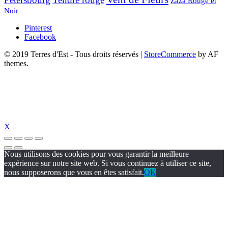
Zaza Rouge et
Noir
Pinterest
Facebook
© 2019 Terres d'Est - Tous droits réservés
|
StoreCommerce
by AF
themes.
X
Nous utilisons des cookies pour vous garantir la meilleure
expérience sur notre site web. Si vous continuez à utiliser ce site,
nous supposerons que vous en êtes satisfait.
OK
ipal
jojobet
https://www.suc-chou.com/
jojobet
https://hubmode.org/
jojobe