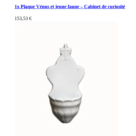
1x Plaque Vénus et jeune faune – Cabinet de curiosité
153,53
€