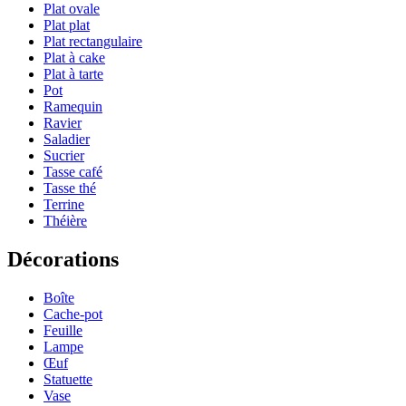
Plat ovale
Plat plat
Plat rectangulaire
Plat à cake
Plat à tarte
Pot
Ramequin
Ravier
Saladier
Sucrier
Tasse café
Tasse thé
Terrine
Théière
Décorations
Boîte
Cache-pot
Feuille
Lampe
Œuf
Statuette
Vase