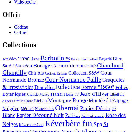
Vide-poche
Offrir
Cadeau
Coffret
Collections
Barbotines
Bleu
Art déco "1920"
Azor
Beyerlé
Berain
Best Sellers
Chambord
Bocage
Cabinet de curiosité
Salé / Sanséau
Chantilly
Cour
Chinois
Collection S&W
Coffrets Enfants
Cour Normande Paille
Normande Bronze
Craquelés
Eclectica
& Irresistibles
Ferme "1950"
Dentelles
Folies
Jeux d'Hiver
Botaniques
Hansi
Grande Marée
Henri IV
Libellule
Montagne Rouge
Montée à l'Alpage
Lichen
d'après Émile Gallé
Obernai
Papier Découpé
Mégève
Nouveautés
Méribel
Blanc
Papier Découpé Noir
Rose des
Paris...
Pots à pharmacie
Réverbère fin
Spa
Neiges
St
Réverbère Coq
Vent de Fleurs
Pétersbourg
Tendre rouge