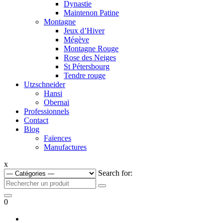
Dynastie
Maintenon Patine
Montagne
Jeux d’Hiver
Mégève
Montagne Rouge
Rose des Neiges
St Pétersbourg
Tendre rouge
Utzschneider
Hansi
Obernai
Professionnels
Contact
Blog
Faïences
Manufactures
x
Search for:
0