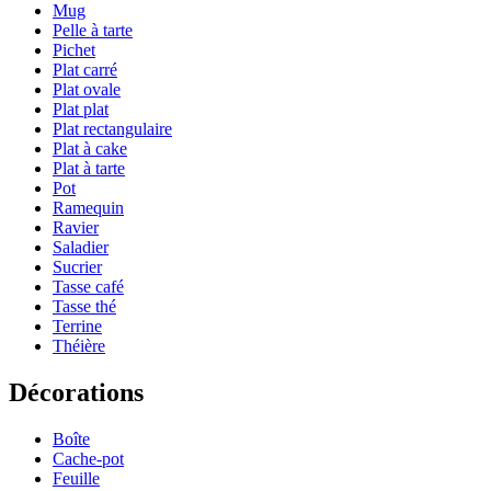
Mug
Pelle à tarte
Pichet
Plat carré
Plat ovale
Plat plat
Plat rectangulaire
Plat à cake
Plat à tarte
Pot
Ramequin
Ravier
Saladier
Sucrier
Tasse café
Tasse thé
Terrine
Théière
Décorations
Boîte
Cache-pot
Feuille