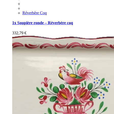
Réverbère Coq
1x Soupière ronde – Réverbère coq
332,79
€