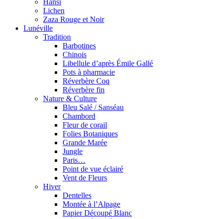
Hansi
Lichen
Zaza Rouge et Noir
Lunéville
Tradition
Barbotines
Chinois
Libellule d’après Émile Gallé
Pots à pharmacie
Réverbère Coq
Réverbère fin
Nature & Culture
Bleu Salé / Sanséau
Chambord
Fleur de corail
Folies Botaniques
Grande Marée
Jungle
Paris…
Point de vue éclairé
Vent de Fleurs
Hiver
Dentelles
Montée à l’Alpage
Papier Découpé Blanc