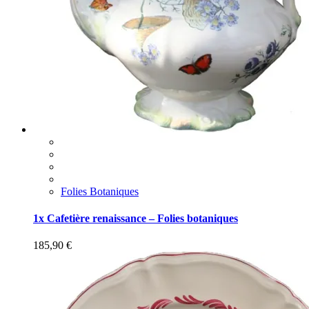
Folies Botaniques
1x Cafetière renaissance – Folies botaniques
185,90
€