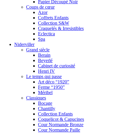
Papier Découpé Noir
Coups de cœur
Azor
Coffrets Enfants
Collection S&W
Craquelés & Irresistibles
Eclectica
Spa
Niderviller
Grand siècle
Berain
Beyerlé
Cabinet de curiosité
Henri IV
Le temps qui passe
Art déco “1920”
Ferme “1950”
Méribel
Classiques
Bocage
Chantilly
Collection Enfants
Coquelicot & Capucines
Cour Normande Bronze
Cour Normande Paille