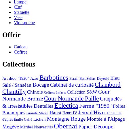
Lampe
Œuf
Statuette
Vase
Vide-poche
Offrir
Cadeau
Coffret
Collections
Barbotines
Bleu
Art déco "1920"
Azor
Beyerlé
Berain
Best Sellers
Chambord
Bocage
Cabinet de curiosité
Salé / Sanséau
Chantilly
Cour
Chinois
Collection S&W
Coffrets Enfants
Cour Normande Paille
Normande Bronze
Craquelés
Eclectica
& Irresistibles
Ferme "1950"
Dentelles
Folies
Jeux d'Hiver
Botaniques
Hansi
Grande Marée
Henri IV
Libellule
Montagne Rouge
Montée à l'Alpage
Lichen
d'après Émile Gallé
Obernai
Papier Découpé
Mégève
Nouveautés
Méribel