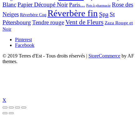
Blanc
Papier Découpé Noir
Rose des
Paris...
Pots à pharmacie
Réverbère fin
Spa
Neiges
St
Réverbère Coq
Vent de Fleurs
Pétersbourg
Tendre rouge
Zaza Rouge et
Noir
Pinterest
Facebook
© 2019 Terres d'Est - Tous droits réservés
|
StoreCommerce
by AF
themes.
X
al