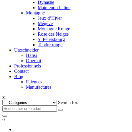
Dynastie
Maintenon Patine
Montagne
Jeux d’Hiver
Mégève
Montagne Rouge
Rose des Neiges
St Pétersbourg
Tendre rouge
Utzschneider
Hansi
Obernai
Professionnels
Contact
Blog
Faïences
Manufactures
x
Search for:
0