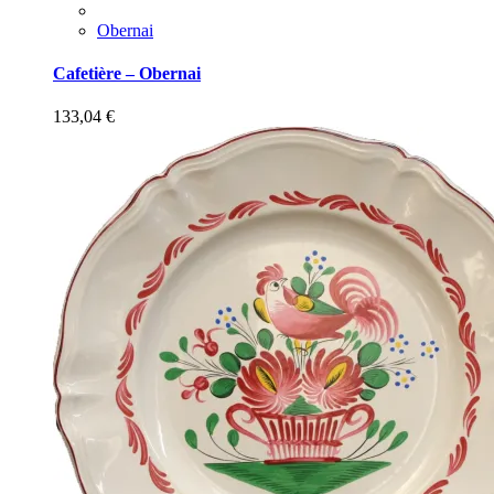
Obernai
Cafetière – Obernai
133,04
€