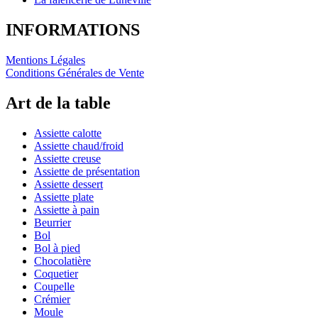
INFORMATIONS
Mentions Légales
Conditions Générales de Vente
Art de la table
Assiette calotte
Assiette chaud/froid
Assiette creuse
Assiette de présentation
Assiette dessert
Assiette plate
Assiette à pain
Beurrier
Bol
Bol à pied
Chocolatière
Coquetier
Coupelle
Crémier
Moule