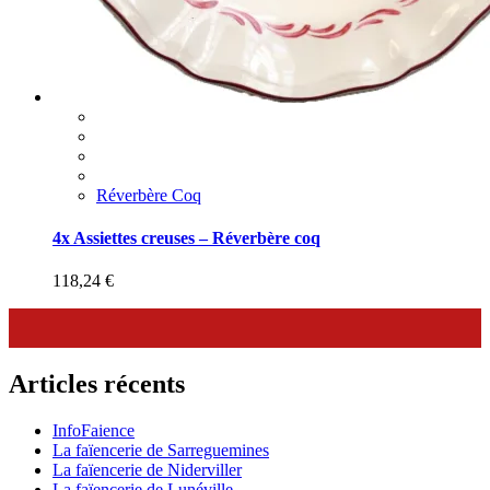
Réverbère Coq
4x Assiettes creuses – Réverbère coq
118,24
€
Articles récents
InfoFaience
La faïencerie de Sarreguemines
La faïencerie de Niderviller
La faïencerie de Lunéville