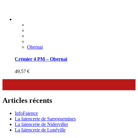
Obernai
Crémier 4 PM – Obernai
49,57
€
Articles récents
InfoFaience
La faïencerie de Sarreguemines
La faïencerie de Niderviller
La faïencerie de Lunéville