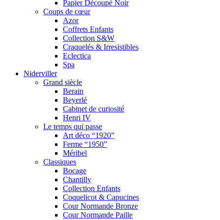
Papier Découpé Noir
Coups de cœur
Azor
Coffrets Enfants
Collection S&W
Craquelés & Irresistibles
Eclectica
Spa
Niderviller
Grand siècle
Berain
Beyerlé
Cabinet de curiosité
Henri IV
Le temps qui passe
Art déco “1920”
Ferme “1950”
Méribel
Classiques
Bocage
Chantilly
Collection Enfants
Coquelicot & Capucines
Cour Normande Bronze
Cour Normande Paille