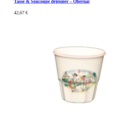
Tasse & Soucoupe déjeuner – Obernai
42,67
€