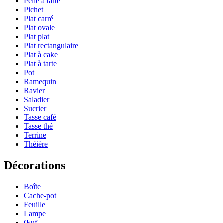
Pelle à tarte
Pichet
Plat carré
Plat ovale
Plat plat
Plat rectangulaire
Plat à cake
Plat à tarte
Pot
Ramequin
Ravier
Saladier
Sucrier
Tasse café
Tasse thé
Terrine
Théière
Décorations
Boîte
Cache-pot
Feuille
Lampe
Œuf