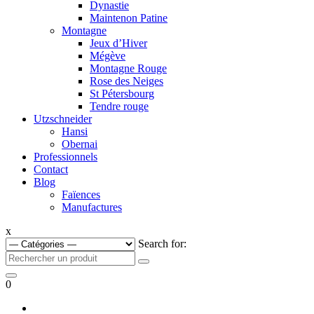
Dynastie
Maintenon Patine
Montagne
Jeux d’Hiver
Mégève
Montagne Rouge
Rose des Neiges
St Pétersbourg
Tendre rouge
Utzschneider
Hansi
Obernai
Professionnels
Contact
Blog
Faïences
Manufactures
x
Search for:
0