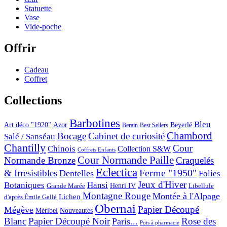
Statuette
Vase
Vide-poche
Offrir
Cadeau
Coffret
Collections
Barbotines
Bleu
Art déco "1920"
Azor
Beyerlé
Berain
Best Sellers
Chambord
Bocage
Cabinet de curiosité
Salé / Sanséau
Chantilly
Cour
Chinois
Collection S&W
Coffrets Enfants
Cour Normande Paille
Normande Bronze
Craquelés
Eclectica
& Irresistibles
Ferme "1950"
Dentelles
Folies
Jeux d'Hiver
Botaniques
Hansi
Grande Marée
Henri IV
Libellule
Montagne Rouge
Montée à l'Alpage
Lichen
d'après Émile Gallé
Obernai
Papier Découpé
Mégève
Nouveautés
Méribel
Blanc
Papier Découpé Noir
Rose des
Paris...
Pots à pharmacie