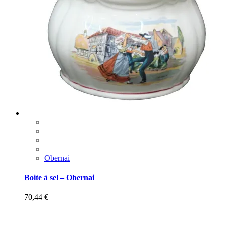
Obernai
Boite à sel – Obernai
70,44
€