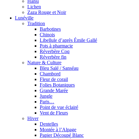
Hansi
Lichen
Zaza Rouge et Noir
Lunéville
Tradition
Barbotines
Chinois
Libellule d’après Émile Gallé
Pots à pharmacie
Réverbère Coq
Réverbère fin
Nature & Culture
Bleu Salé / Sanséau
Chambord
Fleur de corail
Folies Botaniques
Grande Marée
Jungle
Paris…
Point de vue éclairé
Vent de Fleurs
Hiver
Dentelles
Montée à l’Alpage
Papier Découpé Blanc