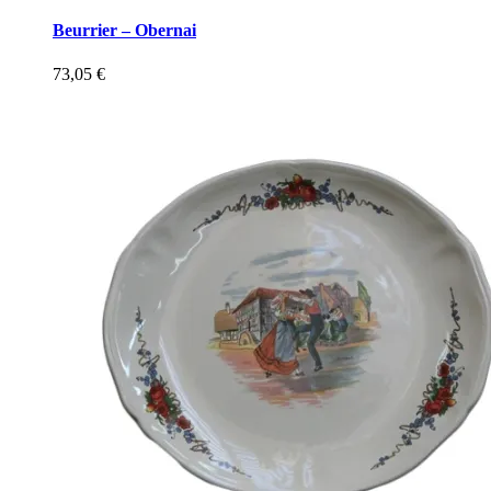
Beurrier – Obernai
73,05
€