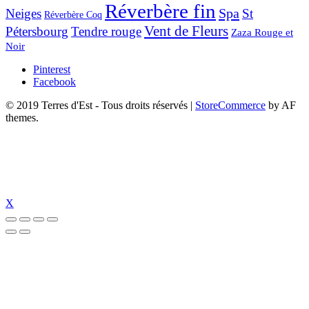
Réverbère fin
Spa
Neiges
St
Réverbère Coq
Vent de Fleurs
Pétersbourg
Tendre rouge
Zaza Rouge et
Noir
Pinterest
Facebook
© 2019 Terres d'Est - Tous droits réservés
|
StoreCommerce
by AF
themes.
X
bet güncel giriş
holiganbet güncel
holiganbet giriş
holiganbet
pulibet günce