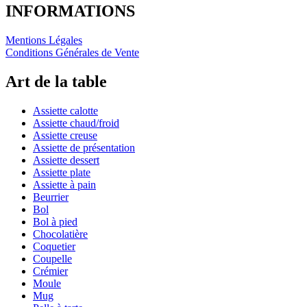
INFORMATIONS
Mentions Légales
Conditions Générales de Vente
Art de la table
Assiette calotte
Assiette chaud/froid
Assiette creuse
Assiette de présentation
Assiette dessert
Assiette plate
Assiette à pain
Beurrier
Bol
Bol à pied
Chocolatière
Coquetier
Coupelle
Crémier
Moule
Mug