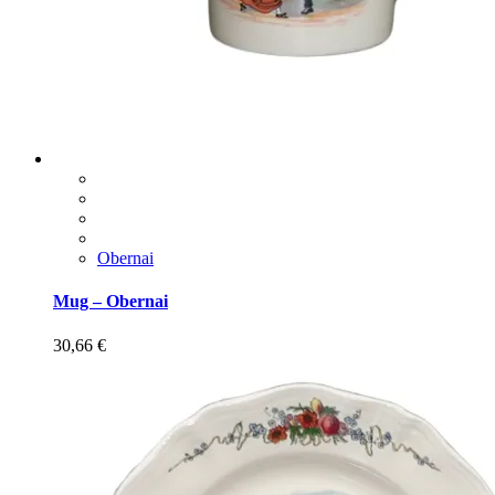
Obernai
Mug – Obernai
30,66
€