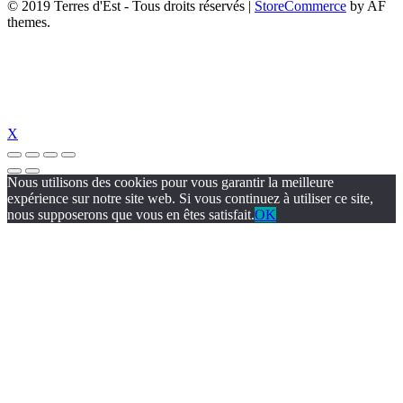
© 2019 Terres d'Est - Tous droits réservés
|
StoreCommerce
by AF
themes.
X
Nous utilisons des cookies pour vous garantir la meilleure
expérience sur notre site web. Si vous continuez à utiliser ce site,
nous supposerons que vous en êtes satisfait.
OK
dizipal