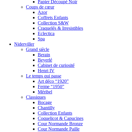
Papier Découpé Noir
Coups de cœur
Azor
Coffrets Enfants
Collection S&W
Craquelés & Irresistibles
Eclectica
Spa
Niderviller
Grand siècle
Berain
Beyerlé
Cabinet de curiosité
Henri IV
Le temps qui passe
Art déco “1920”
Ferme “1950”
Méribel
Classiques
Bocage
Chantilly
Collection Enfants
Coquelicot & Capucines
Cour Normande Bronze
Cour Normande Paille