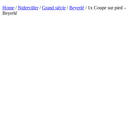
Home
/
Niderviller
/
Grand siècle
/
Beyerlé
/ 1x Coupe sur pied –
Beyerlé