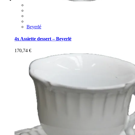
Beyerlé
4x Assiette dessert – Beyerlé
170,74
€