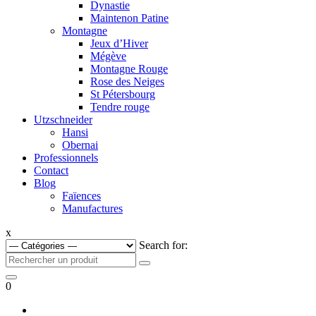
Dynastie
Maintenon Patine
Montagne
Jeux d’Hiver
Mégève
Montagne Rouge
Rose des Neiges
St Pétersbourg
Tendre rouge
Utzschneider
Hansi
Obernai
Professionnels
Contact
Blog
Faïences
Manufactures
x
Search for:
0