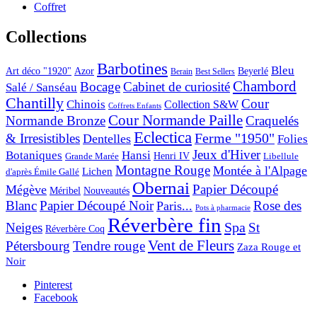
Coffret
Collections
Barbotines
Bleu
Art déco "1920"
Azor
Beyerlé
Berain
Best Sellers
Chambord
Bocage
Cabinet de curiosité
Salé / Sanséau
Chantilly
Cour
Chinois
Collection S&W
Coffrets Enfants
Cour Normande Paille
Normande Bronze
Craquelés
Eclectica
& Irresistibles
Ferme "1950"
Dentelles
Folies
Jeux d'Hiver
Botaniques
Hansi
Grande Marée
Henri IV
Libellule
Montagne Rouge
Montée à l'Alpage
Lichen
d'après Émile Gallé
Obernai
Papier Découpé
Mégève
Nouveautés
Méribel
Blanc
Papier Découpé Noir
Rose des
Paris...
Pots à pharmacie
Réverbère fin
Spa
Neiges
St
Réverbère Coq
Vent de Fleurs
Pétersbourg
Tendre rouge
Zaza Rouge et
Noir
Pinterest
Facebook