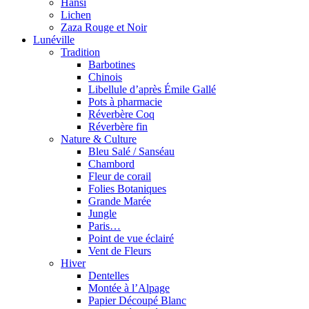
Hansi
Lichen
Zaza Rouge et Noir
Lunéville
Tradition
Barbotines
Chinois
Libellule d’après Émile Gallé
Pots à pharmacie
Réverbère Coq
Réverbère fin
Nature & Culture
Bleu Salé / Sanséau
Chambord
Fleur de corail
Folies Botaniques
Grande Marée
Jungle
Paris…
Point de vue éclairé
Vent de Fleurs
Hiver
Dentelles
Montée à l’Alpage
Papier Découpé Blanc