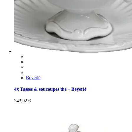
Beyerlé
4x Tasses & soucoupes thé – Beyerlé
243,92
€