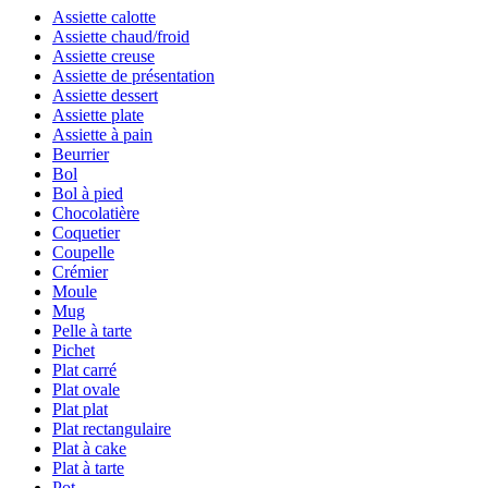
Assiette calotte
Assiette chaud/froid
Assiette creuse
Assiette de présentation
Assiette dessert
Assiette plate
Assiette à pain
Beurrier
Bol
Bol à pied
Chocolatière
Coquetier
Coupelle
Crémier
Moule
Mug
Pelle à tarte
Pichet
Plat carré
Plat ovale
Plat plat
Plat rectangulaire
Plat à cake
Plat à tarte
Pot