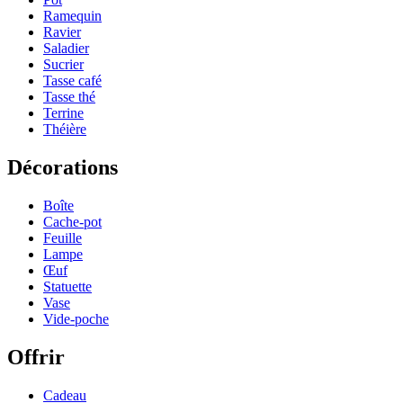
Ramequin
Ravier
Saladier
Sucrier
Tasse café
Tasse thé
Terrine
Théière
Décorations
Boîte
Cache-pot
Feuille
Lampe
Œuf
Statuette
Vase
Vide-poche
Offrir
Cadeau