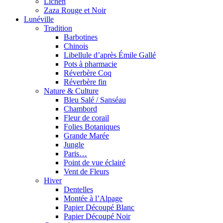
Lichen
Zaza Rouge et Noir
Lunéville
Tradition
Barbotines
Chinois
Libellule d’après Émile Gallé
Pots à pharmacie
Réverbère Coq
Réverbère fin
Nature & Culture
Bleu Salé / Sanséau
Chambord
Fleur de corail
Folies Botaniques
Grande Marée
Jungle
Paris…
Point de vue éclairé
Vent de Fleurs
Hiver
Dentelles
Montée à l’Alpage
Papier Découpé Blanc
Papier Découpé Noir