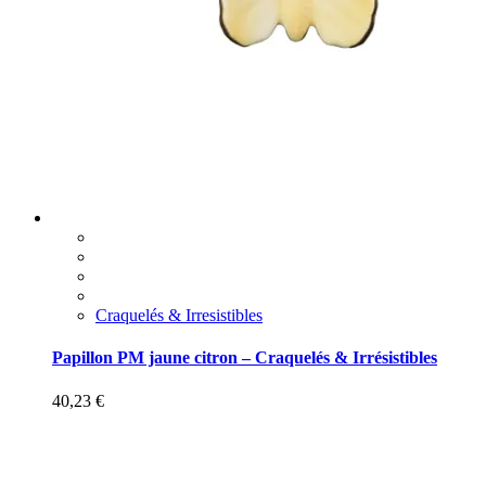
Craquelés & Irresistibles
Papillon PM jaune citron – Craquelés & Irrésistibles
40,23
€