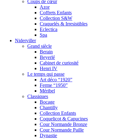
Coups de cœur
Azor
Coffrets Enfants
Collection S&W
Craquelés & Irresistibles
Eclectica
Spa
Niderviller
Grand siècle
Berain
Beyerlé
Cabinet de curiosité
Henri IV
Le temps qui passe
Art déco “1920”
Ferme “1950”
Méribel
Classiques
Bocage
Chantilly
Collection Enfants
Coquelicot & Capucines
Cour Normande Bronze
Cour Normande Paille
Dynastie