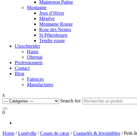
Maintenon Patine
Montagne
Jeux d’Hiver
Mégève
Montagne Rouge
Rose des Neiges
St Pétersbourg
Tendre rouge
Utzschneider
Hansi
Obernai
Professionnels
Contact
Blog
Faïences
Manufactures
x
Search for:
0
Home
/
Lunéville
/
Coups de cœur
/
Craquelés & Irresistibles
/ Petit â