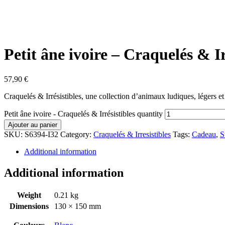
Petit âne ivoire – Craquelés & Ir
57,90
€
Craquelés & Irrésistibles, une collection d’animaux ludiques, légers et 
Petit âne ivoire - Craquelés & Irrésistibles quantity
Ajouter au panier
SKU:
S6394-I32
Category:
Craquelés & Irresistibles
Tags:
Cadeau
,
S
Additional information
Additional information
Weight
0.21 kg
Dimensions
130 × 150 mm