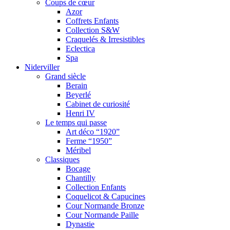
Coups de cœur
Azor
Coffrets Enfants
Collection S&W
Craquelés & Irresistibles
Eclectica
Spa
Niderviller
Grand siècle
Berain
Beyerlé
Cabinet de curiosité
Henri IV
Le temps qui passe
Art déco “1920”
Ferme “1950”
Méribel
Classiques
Bocage
Chantilly
Collection Enfants
Coquelicot & Capucines
Cour Normande Bronze
Cour Normande Paille
Dynastie