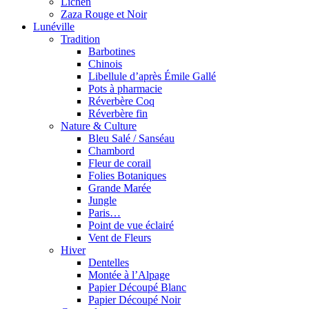
Lichen
Zaza Rouge et Noir
Lunéville
Tradition
Barbotines
Chinois
Libellule d’après Émile Gallé
Pots à pharmacie
Réverbère Coq
Réverbère fin
Nature & Culture
Bleu Salé / Sanséau
Chambord
Fleur de corail
Folies Botaniques
Grande Marée
Jungle
Paris…
Point de vue éclairé
Vent de Fleurs
Hiver
Dentelles
Montée à l’Alpage
Papier Découpé Blanc
Papier Découpé Noir