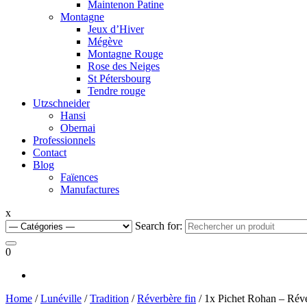
Maintenon Patine
Montagne
Jeux d’Hiver
Mégève
Montagne Rouge
Rose des Neiges
St Pétersbourg
Tendre rouge
Utzschneider
Hansi
Obernai
Professionnels
Contact
Blog
Faïences
Manufactures
x
Search for:
0
Home
/
Lunéville
/
Tradition
/
Réverbère fin
/ 1x Pichet Rohan – Réve