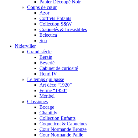
Papier Découpé Noir
Coups de cœur
Azor
Coffrets Enfants
Collection S&W
Craquelés & Irresistibles
Eclectica
Spa
Niderviller
Grand siècle
Berain
Beyerlé
Cabinet de curiosité
Henri IV
Le temps qui passe
Art déco “1920”
Ferme “1950”
Méribel
Classiques
Bocage
Chantilly
Collection Enfants
Coquelicot & Capucines
Cour Normande Bronze
Cour Normande Paille