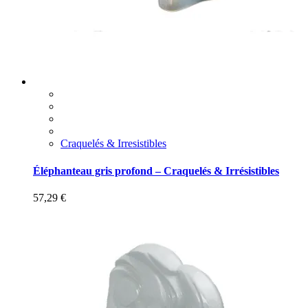
Craquelés & Irresistibles
Éléphanteau gris profond – Craquelés & Irrésistibles
57,29
€