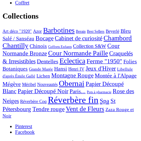
Coffret
Collections
Barbotines
Bleu
Art déco "1920"
Azor
Beyerlé
Berain
Best Sellers
Chambord
Bocage
Cabinet de curiosité
Salé / Sanséau
Chantilly
Cour
Chinois
Collection S&W
Coffrets Enfants
Cour Normande Paille
Normande Bronze
Craquelés
Eclectica
& Irresistibles
Ferme "1950"
Dentelles
Folies
Jeux d'Hiver
Botaniques
Hansi
Grande Marée
Henri IV
Libellule
Montagne Rouge
Montée à l'Alpage
Lichen
d'après Émile Gallé
Obernai
Papier Découpé
Mégève
Nouveautés
Méribel
Blanc
Papier Découpé Noir
Rose des
Paris...
Pots à pharmacie
Réverbère fin
Spa
Neiges
St
Réverbère Coq
Vent de Fleurs
Pétersbourg
Tendre rouge
Zaza Rouge et
Noir
Pinterest
Facebook