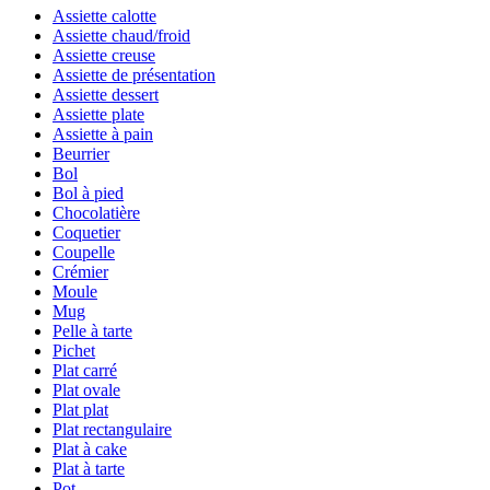
Assiette calotte
Assiette chaud/froid
Assiette creuse
Assiette de présentation
Assiette dessert
Assiette plate
Assiette à pain
Beurrier
Bol
Bol à pied
Chocolatière
Coquetier
Coupelle
Crémier
Moule
Mug
Pelle à tarte
Pichet
Plat carré
Plat ovale
Plat plat
Plat rectangulaire
Plat à cake
Plat à tarte
Pot