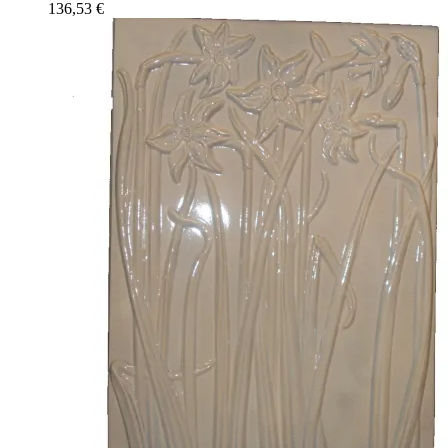
136,53
€