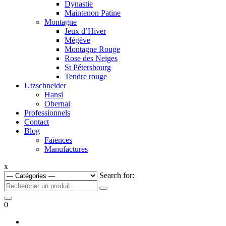
Dynastie
Maintenon Patine
Montagne
Jeux d’Hiver
Mégève
Montagne Rouge
Rose des Neiges
St Pétersbourg
Tendre rouge
Utzschneider
Hansi
Obernai
Professionnels
Contact
Blog
Faïences
Manufactures
x
Search for:
0