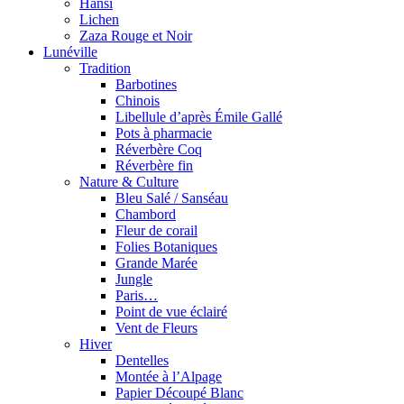
Hansi
Lichen
Zaza Rouge et Noir
Lunéville
Tradition
Barbotines
Chinois
Libellule d’après Émile Gallé
Pots à pharmacie
Réverbère Coq
Réverbère fin
Nature & Culture
Bleu Salé / Sanséau
Chambord
Fleur de corail
Folies Botaniques
Grande Marée
Jungle
Paris…
Point de vue éclairé
Vent de Fleurs
Hiver
Dentelles
Montée à l’Alpage
Papier Découpé Blanc