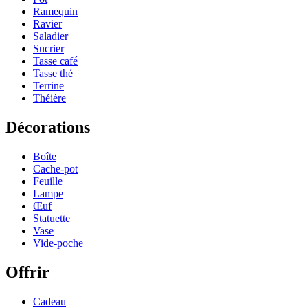
Ramequin
Ravier
Saladier
Sucrier
Tasse café
Tasse thé
Terrine
Théière
Décorations
Boîte
Cache-pot
Feuille
Lampe
Œuf
Statuette
Vase
Vide-poche
Offrir
Cadeau