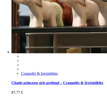
Craquelés & Irresistibles
Chatte princesse gris profond – Craquelés & Irrésistibles
87,77
€