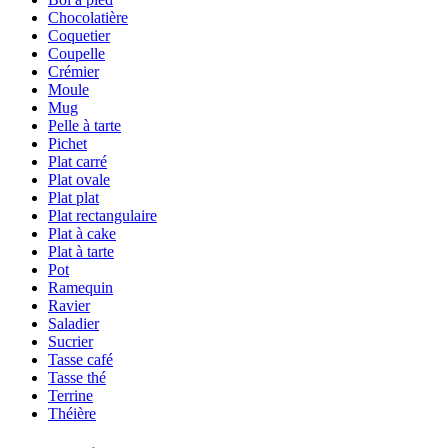
Chocolatière
Coquetier
Coupelle
Crémier
Moule
Mug
Pelle à tarte
Pichet
Plat carré
Plat ovale
Plat plat
Plat rectangulaire
Plat à cake
Plat à tarte
Pot
Ramequin
Ravier
Saladier
Sucrier
Tasse café
Tasse thé
Terrine
Théière