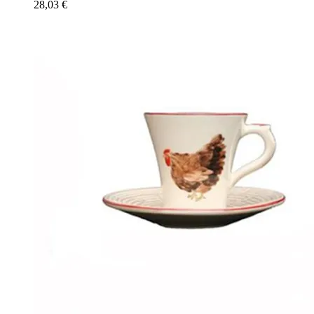
28,03
€