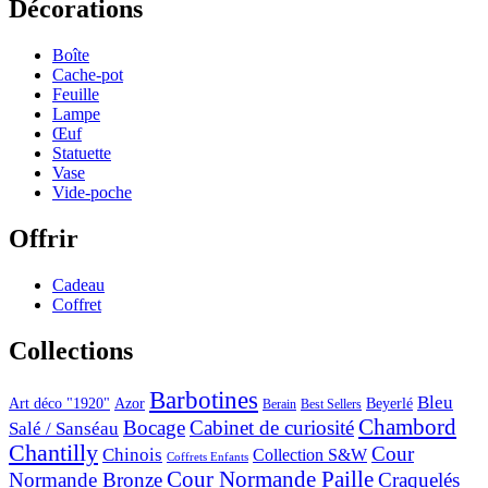
Décorations
Boîte
Cache-pot
Feuille
Lampe
Œuf
Statuette
Vase
Vide-poche
Offrir
Cadeau
Coffret
Collections
Barbotines
Bleu
Art déco "1920"
Azor
Beyerlé
Berain
Best Sellers
Chambord
Bocage
Cabinet de curiosité
Salé / Sanséau
Chantilly
Cour
Chinois
Collection S&W
Coffrets Enfants
Cour Normande Paille
Normande Bronze
Craquelés