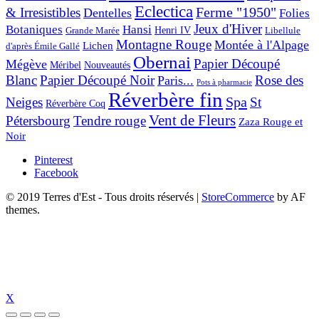
Eclectica
& Irresistibles
Ferme "1950"
Dentelles
Folies
Jeux d'Hiver
Botaniques
Hansi
Grande Marée
Henri IV
Libellule
Montagne Rouge
Montée à l'Alpage
Lichen
d'après Émile Gallé
Obernai
Papier Découpé
Mégève
Nouveautés
Méribel
Blanc
Papier Découpé Noir
Rose des
Paris...
Pots à pharmacie
Réverbère fin
Spa
Neiges
St
Réverbère Coq
Vent de Fleurs
Pétersbourg
Tendre rouge
Zaza Rouge et
Noir
Pinterest
Facebook
© 2019 Terres d'Est - Tous droits réservés
|
StoreCommerce
by AF
themes.
X