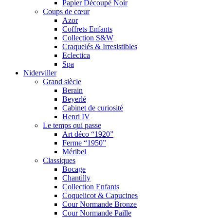
Papier Découpé Noir
Coups de cœur
Azor
Coffrets Enfants
Collection S&W
Craquelés & Irresistibles
Eclectica
Spa
Niderviller
Grand siècle
Berain
Beyerlé
Cabinet de curiosité
Henri IV
Le temps qui passe
Art déco “1920”
Ferme “1950”
Méribel
Classiques
Bocage
Chantilly
Collection Enfants
Coquelicot & Capucines
Cour Normande Bronze
Cour Normande Paille