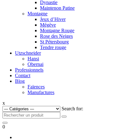
Dynastie
Maintenon Patine
Montagne
Jeux d’Hiver
Mégève
Montagne Rouge
Rose des Neiges
St Pétersbourg
Tendre rouge
Utzschneider
Hansi
Obernai
Professionnels
Contact
Blog
Faïences
Manufactures
x
Search for:
0