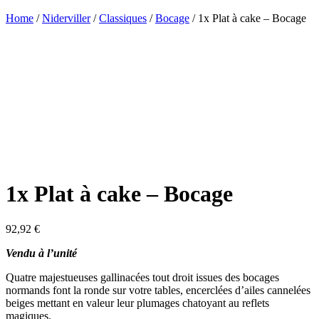
Home
/
Niderviller
/
Classiques
/
Bocage
/ 1x Plat à cake – Bocage
1x Plat à cake – Bocage
92,92
€
Vendu à l’unité
Quatre majestueuses gallinacées tout droit issues des bocages
normands font la ronde sur votre tables, encerclées d’ailes cannelées
beiges mettant en valeur leur plumages chatoyant au reflets
magiques.