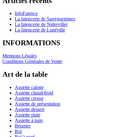
Articles récents
InfoFaience
La faïencerie de Sarreguemines
La faïencerie de Niderviller
La faïencerie de Lunéville
INFORMATIONS
Mentions Légales
Conditions Générales de Vente
Art de la table
Assiette calotte
Assiette chaud/froid
Assiette creuse
Assiette de présentation
Assiette dessert
Assiette plate
Assiette à pain
Beurrier
Bol
Bol à pied