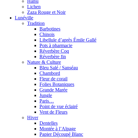
Hansi
Lichen
Zaza Rouge et Noir
Lunéville
Tradition
Barbotines
Chinois
Libellule d’après Émile Gallé
Pots à pharmacie
Réverbère Coq
Réverbère fin
Nature & Culture
Bleu Salé / Sanséau
Chambord
Fleur de corail
Folies Botaniques
Grande Marée
Jungle
Paris…
Point de vue éclairé
Vent de Fleurs
Hiver
Dentelles
Montée à l’Alpage
Papier Découpé Blanc