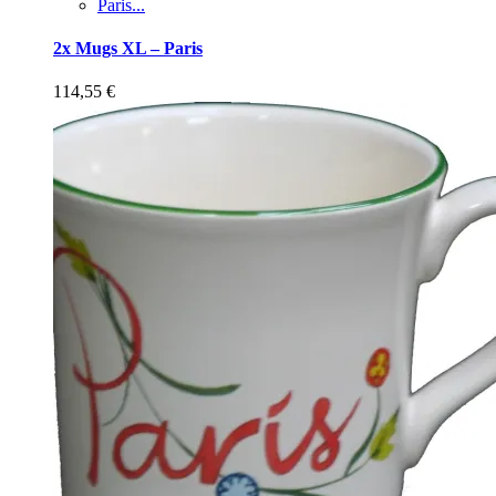
Paris...
2x Mugs XL – Paris
114,55
€