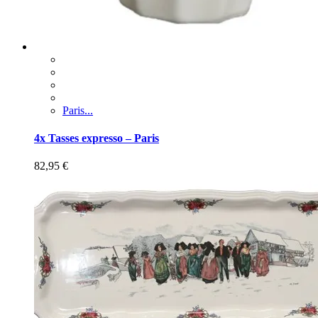
Paris...
4x Tasses expresso – Paris
82,95
€