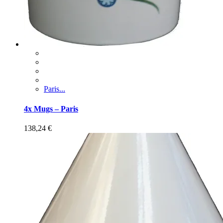
Paris...
4x Mugs – Paris
138,24
€