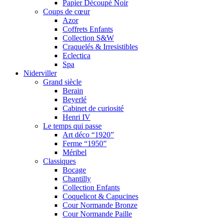
Papier Découpé Noir
Coups de cœur
Azor
Coffrets Enfants
Collection S&W
Craquelés & Irresistibles
Eclectica
Spa
Niderviller
Grand siècle
Berain
Beyerlé
Cabinet de curiosité
Henri IV
Le temps qui passe
Art déco “1920”
Ferme “1950”
Méribel
Classiques
Bocage
Chantilly
Collection Enfants
Coquelicot & Capucines
Cour Normande Bronze
Cour Normande Paille