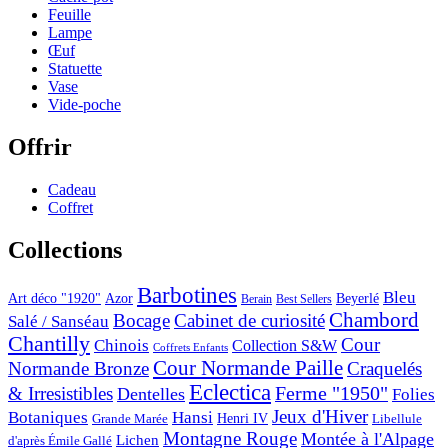
Feuille
Lampe
Œuf
Statuette
Vase
Vide-poche
Offrir
Cadeau
Coffret
Collections
Barbotines
Bleu
Art déco "1920"
Azor
Beyerlé
Berain
Best Sellers
Chambord
Bocage
Cabinet de curiosité
Salé / Sanséau
Chantilly
Cour
Chinois
Collection S&W
Coffrets Enfants
Cour Normande Paille
Normande Bronze
Craquelés
Eclectica
& Irresistibles
Ferme "1950"
Dentelles
Folies
Jeux d'Hiver
Botaniques
Hansi
Grande Marée
Henri IV
Libellule
Montagne Rouge
Montée à l'Alpage
Lichen
d'après Émile Gallé