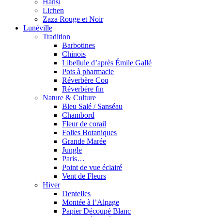
Hansi
Lichen
Zaza Rouge et Noir
Lunéville
Tradition
Barbotines
Chinois
Libellule d’après Émile Gallé
Pots à pharmacie
Réverbère Coq
Réverbère fin
Nature & Culture
Bleu Salé / Sanséau
Chambord
Fleur de corail
Folies Botaniques
Grande Marée
Jungle
Paris…
Point de vue éclairé
Vent de Fleurs
Hiver
Dentelles
Montée à l’Alpage
Papier Découpé Blanc