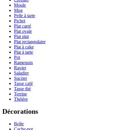
Moule
Mug
Pelle à tarte
Pichet
Plat carré
Plat ovale
Plat plat
Plat rectangulaire
Plat à cake
Plat à tarte
Pot
Ramequin
Ravier
Saladier
Sucrier
Tasse café
Tasse thé
Terrine
Théière
Décorations
Boîte
Cache-pot