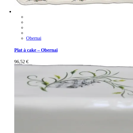
Obernai
Plat à cake – Obernai
96,52
€