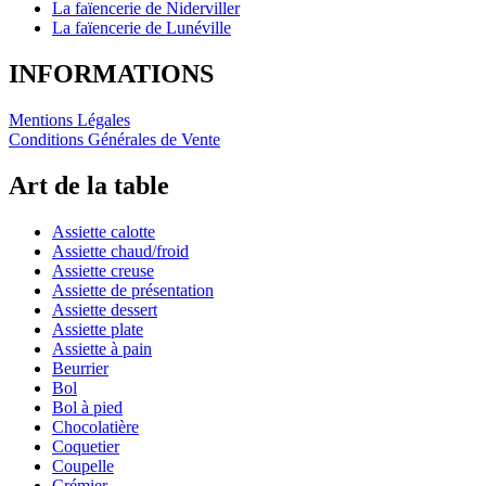
La faïencerie de Niderviller
La faïencerie de Lunéville
INFORMATIONS
Mentions Légales
Conditions Générales de Vente
Art de la table
Assiette calotte
Assiette chaud/froid
Assiette creuse
Assiette de présentation
Assiette dessert
Assiette plate
Assiette à pain
Beurrier
Bol
Bol à pied
Chocolatière
Coquetier
Coupelle
Crémier