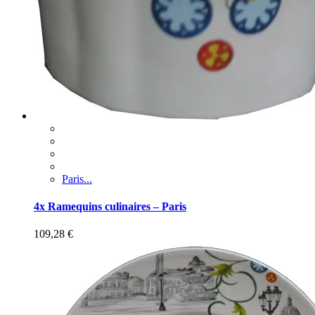
Paris...
4x Ramequins culinaires – Paris
109,28
€