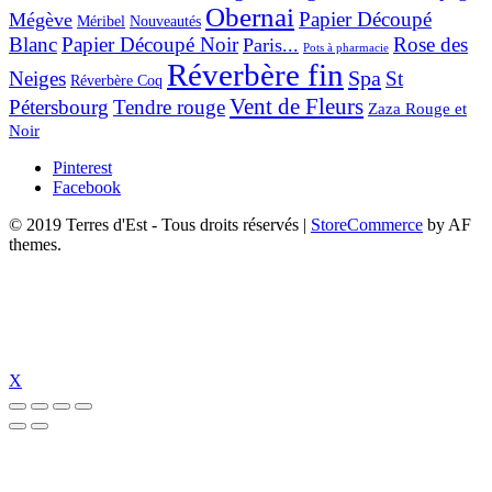
Obernai
Papier Découpé
Mégève
Nouveautés
Méribel
Blanc
Papier Découpé Noir
Rose des
Paris...
Pots à pharmacie
Réverbère fin
Spa
Neiges
St
Réverbère Coq
Vent de Fleurs
Pétersbourg
Tendre rouge
Zaza Rouge et
Noir
Pinterest
Facebook
© 2019 Terres d'Est - Tous droits réservés
|
StoreCommerce
by AF
themes.
X
dizipal