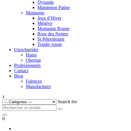
Dynastie
Maintenon Patine
Montagne
Jeux d’Hiver
Mégève
Montagne Rouge
Rose des Neiges
St Pétersbourg
Tendre rouge
Utzschneider
Hansi
Obernai
Professionnels
Contact
Blog
Faïences
Manufactures
x
Search for:
0