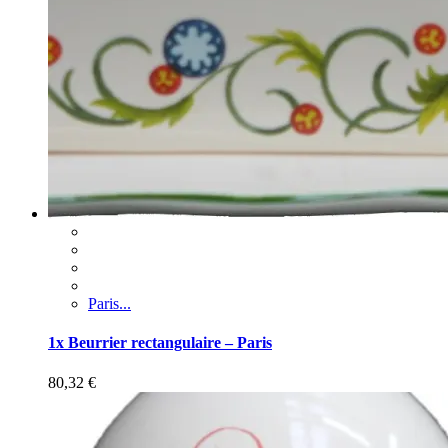
Paris...
1x Beurrier rectangulaire – Paris
80,32
€