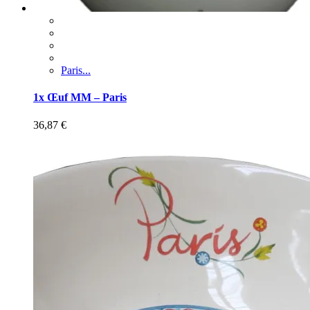
Paris...
1x Œuf MM – Paris
36,87
€