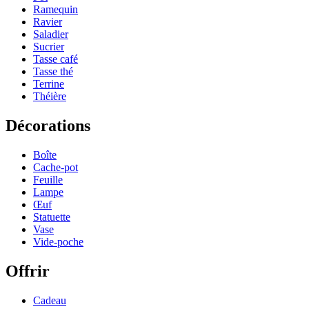
Ramequin
Ravier
Saladier
Sucrier
Tasse café
Tasse thé
Terrine
Théière
Décorations
Boîte
Cache-pot
Feuille
Lampe
Œuf
Statuette
Vase
Vide-poche
Offrir
Cadeau