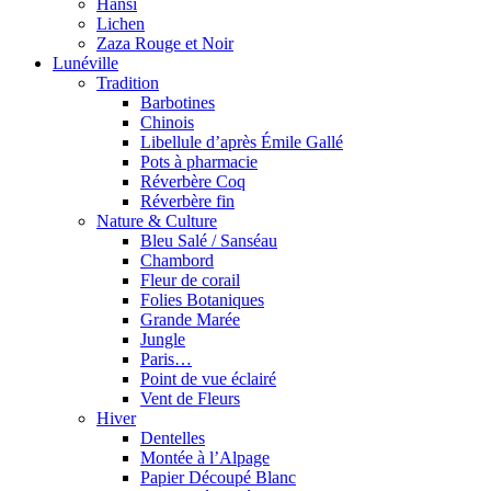
Hansi
Lichen
Zaza Rouge et Noir
Lunéville
Tradition
Barbotines
Chinois
Libellule d’après Émile Gallé
Pots à pharmacie
Réverbère Coq
Réverbère fin
Nature & Culture
Bleu Salé / Sanséau
Chambord
Fleur de corail
Folies Botaniques
Grande Marée
Jungle
Paris…
Point de vue éclairé
Vent de Fleurs
Hiver
Dentelles
Montée à l’Alpage
Papier Découpé Blanc