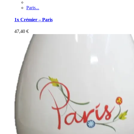
Paris...
1x Crémier – Paris
47,40
€