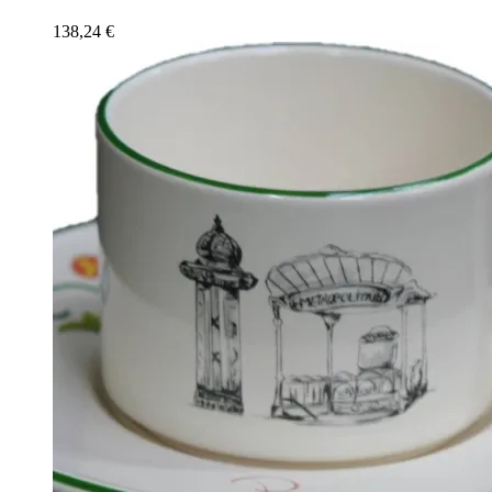
138,24
€