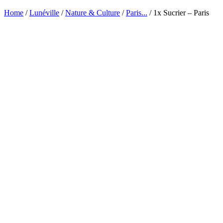
Home
/
Lunéville
/
Nature & Culture
/
Paris...
/ 1x Sucrier – Paris