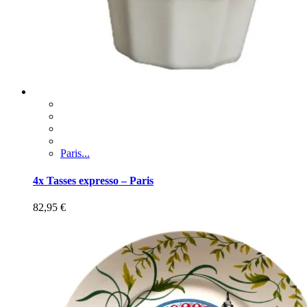
Paris...
4x Tasses expresso – Paris
82,95
€