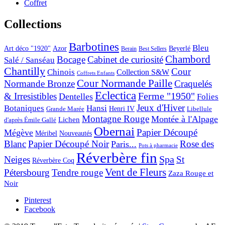
Coffret
Collections
Barbotines
Bleu
Art déco "1920"
Azor
Beyerlé
Berain
Best Sellers
Chambord
Bocage
Cabinet de curiosité
Salé / Sanséau
Chantilly
Cour
Chinois
Collection S&W
Coffrets Enfants
Cour Normande Paille
Normande Bronze
Craquelés
Eclectica
& Irresistibles
Ferme "1950"
Dentelles
Folies
Jeux d'Hiver
Botaniques
Hansi
Grande Marée
Henri IV
Libellule
Montagne Rouge
Montée à l'Alpage
Lichen
d'après Émile Gallé
Obernai
Papier Découpé
Mégève
Nouveautés
Méribel
Blanc
Papier Découpé Noir
Rose des
Paris...
Pots à pharmacie
Réverbère fin
Spa
Neiges
St
Réverbère Coq
Vent de Fleurs
Pétersbourg
Tendre rouge
Zaza Rouge et
Noir
Pinterest
Facebook