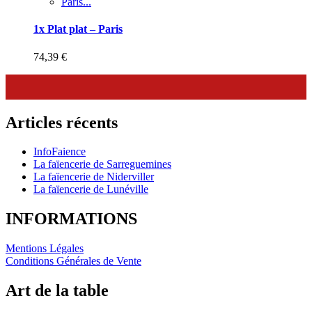
Paris...
1x Plat plat – Paris
74,39
€
Articles récents
InfoFaience
La faïencerie de Sarreguemines
La faïencerie de Niderviller
La faïencerie de Lunéville
INFORMATIONS
Mentions Légales
Conditions Générales de Vente
Art de la table