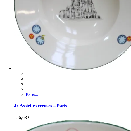
Paris...
4x Assiettes creuses – Paris
156,68
€