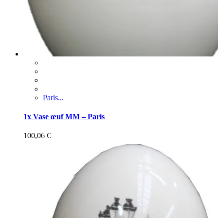
Paris...
1x Vase œuf MM – Paris
100,06
€