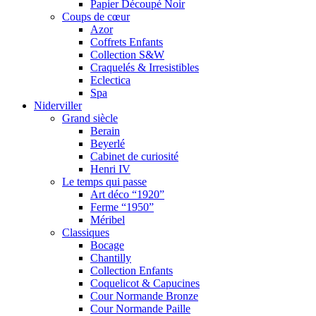
Papier Découpé Noir
Coups de cœur
Azor
Coffrets Enfants
Collection S&W
Craquelés & Irresistibles
Eclectica
Spa
Niderviller
Grand siècle
Berain
Beyerlé
Cabinet de curiosité
Henri IV
Le temps qui passe
Art déco “1920”
Ferme “1950”
Méribel
Classiques
Bocage
Chantilly
Collection Enfants
Coquelicot & Capucines
Cour Normande Bronze
Cour Normande Paille