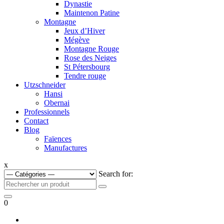
Dynastie
Maintenon Patine
Montagne
Jeux d’Hiver
Mégève
Montagne Rouge
Rose des Neiges
St Pétersbourg
Tendre rouge
Utzschneider
Hansi
Obernai
Professionnels
Contact
Blog
Faïences
Manufactures
x
Search for:
0