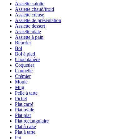
Assiette calotte
Assiette chaud/froid
Assiette creuse
Assiette de présentation
Assiette dessert
Assiette plate
Assiette à pain
Beurrier
Bol
Bol à pied
Chocolatière
Coquetier
Coupelle
Crémier
Moule
Mug
Pelle à tarte
Pichet
Plat carré
Plat ovale
Plat plat
Plat rectangulaire
Plat à cake
Plat à tarte
Pot