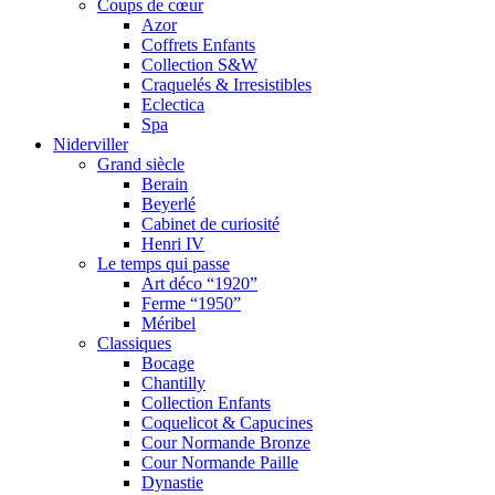
Coups de cœur
Azor
Coffrets Enfants
Collection S&W
Craquelés & Irresistibles
Eclectica
Spa
Niderviller
Grand siècle
Berain
Beyerlé
Cabinet de curiosité
Henri IV
Le temps qui passe
Art déco “1920”
Ferme “1950”
Méribel
Classiques
Bocage
Chantilly
Collection Enfants
Coquelicot & Capucines
Cour Normande Bronze
Cour Normande Paille
Dynastie