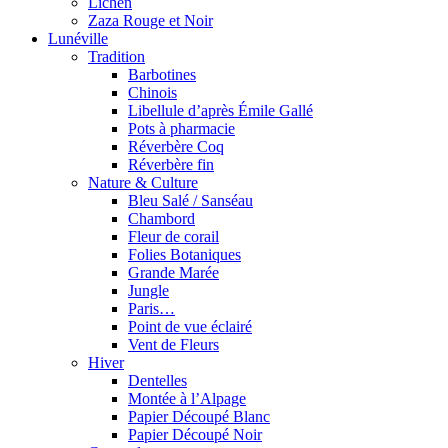
Lichen
Zaza Rouge et Noir
Lunéville
Tradition
Barbotines
Chinois
Libellule d’après Émile Gallé
Pots à pharmacie
Réverbère Coq
Réverbère fin
Nature & Culture
Bleu Salé / Sanséau
Chambord
Fleur de corail
Folies Botaniques
Grande Marée
Jungle
Paris…
Point de vue éclairé
Vent de Fleurs
Hiver
Dentelles
Montée à l’Alpage
Papier Découpé Blanc
Papier Découpé Noir