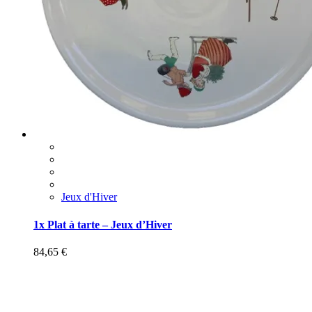
Jeux d'Hiver
1x Plat à tarte – Jeux d’Hiver
84,65
€