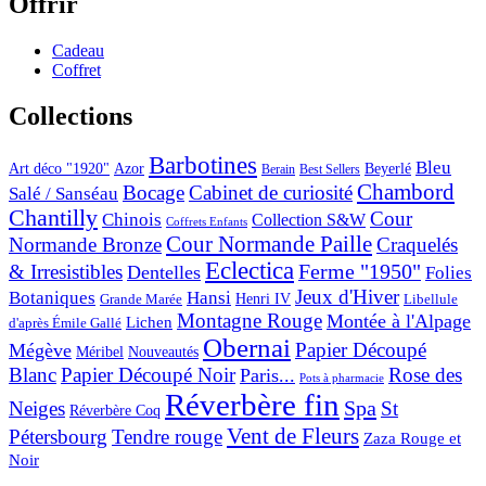
Offrir
Cadeau
Coffret
Collections
Barbotines
Bleu
Art déco "1920"
Azor
Beyerlé
Berain
Best Sellers
Chambord
Bocage
Cabinet de curiosité
Salé / Sanséau
Chantilly
Cour
Chinois
Collection S&W
Coffrets Enfants
Cour Normande Paille
Normande Bronze
Craquelés
Eclectica
& Irresistibles
Ferme "1950"
Dentelles
Folies
Jeux d'Hiver
Botaniques
Hansi
Grande Marée
Henri IV
Libellule
Montagne Rouge
Montée à l'Alpage
Lichen
d'après Émile Gallé
Obernai
Papier Découpé
Mégève
Nouveautés
Méribel
Blanc
Papier Découpé Noir
Rose des
Paris...
Pots à pharmacie
Réverbère fin
Spa
Neiges
St
Réverbère Coq
Vent de Fleurs
Pétersbourg
Tendre rouge
Zaza Rouge et
Noir