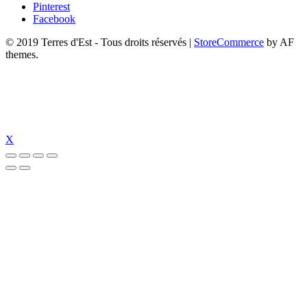
Pinterest
Facebook
© 2019 Terres d'Est - Tous droits réservés
|
StoreCommerce
by AF
themes.
X
iş
jojobet
jojobet giriş
jojobet