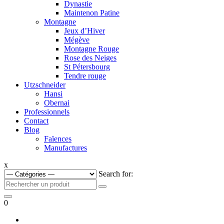
Dynastie
Maintenon Patine
Montagne
Jeux d’Hiver
Mégève
Montagne Rouge
Rose des Neiges
St Pétersbourg
Tendre rouge
Utzschneider
Hansi
Obernai
Professionnels
Contact
Blog
Faïences
Manufactures
x
Search for:
0