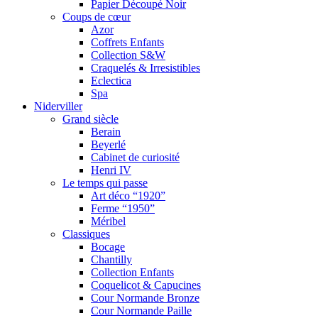
Papier Découpé Noir
Coups de cœur
Azor
Coffrets Enfants
Collection S&W
Craquelés & Irresistibles
Eclectica
Spa
Niderviller
Grand siècle
Berain
Beyerlé
Cabinet de curiosité
Henri IV
Le temps qui passe
Art déco “1920”
Ferme “1950”
Méribel
Classiques
Bocage
Chantilly
Collection Enfants
Coquelicot & Capucines
Cour Normande Bronze
Cour Normande Paille