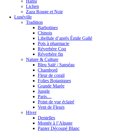
Hansi
Lichen
Zaza Rouge et Noir
Lunéville
Tradition
Barbotines
Chinois
Libellule d’après Émile Gallé
Pots à pharmacie
Réverbère Coq
Réverbère fin
Nature & Culture
Bleu Salé / Sanséau
Chambord
Fleur de corail
Folies Botaniques
Grande Marée
Jungle
Paris…
Point de vue éclairé
Vent de Fleurs
Hiver
Dentelles
Montée à l’Alpage
Papier Découpé Blanc