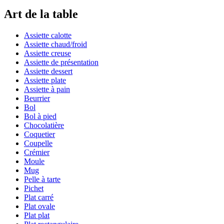
Art de la table
Assiette calotte
Assiette chaud/froid
Assiette creuse
Assiette de présentation
Assiette dessert
Assiette plate
Assiette à pain
Beurrier
Bol
Bol à pied
Chocolatière
Coquetier
Coupelle
Crémier
Moule
Mug
Pelle à tarte
Pichet
Plat carré
Plat ovale
Plat plat