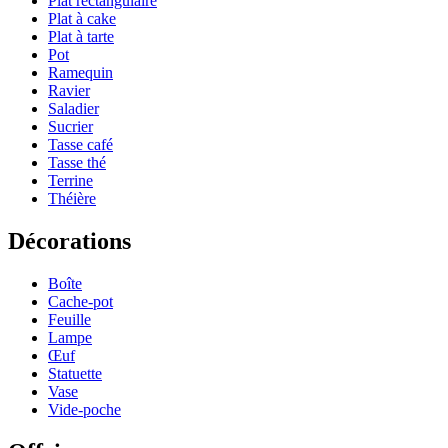
Plat rectangulaire
Plat à cake
Plat à tarte
Pot
Ramequin
Ravier
Saladier
Sucrier
Tasse café
Tasse thé
Terrine
Théière
Décorations
Boîte
Cache-pot
Feuille
Lampe
Œuf
Statuette
Vase
Vide-poche